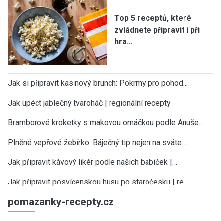
Top 5 receptů, které
zvládnete připravit i při
hra…
Jak si připravit kasinový brunch: Pokrmy pro pohod…
Jak upéct jablečný tvaroháč | regionální recepty
Bramborové kroketky s makovou omáčkou podle Anuše…
Plněné vepřové žebírko: Báječný tip nejen na sváte…
Jak připravit kávový likér podle našich babiček |…
Jak připravit posvícenskou husu po staročesku | re…
pomazanky-recepty.cz