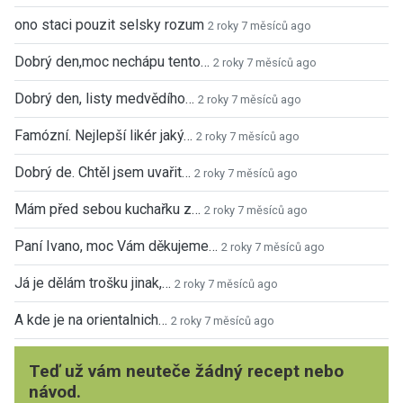
ono staci pouzit selsky rozum
2 roky 7 měsíců ago
Dobrý den,moc nechápu tento…
2 roky 7 měsíců ago
Dobrý den, listy medvědího…
2 roky 7 měsíců ago
Famózní. Nejlepší likér jaký…
2 roky 7 měsíců ago
Dobrý de. Chtěl jsem uvařit…
2 roky 7 měsíců ago
Mám před sebou kuchařku z…
2 roky 7 měsíců ago
Paní Ivano, moc Vám děkujeme…
2 roky 7 měsíců ago
Já je dělám trošku jinak,…
2 roky 7 měsíců ago
A kde je na orientalnich…
2 roky 7 měsíců ago
Teď už vám neuteče žádný recept nebo
návod.