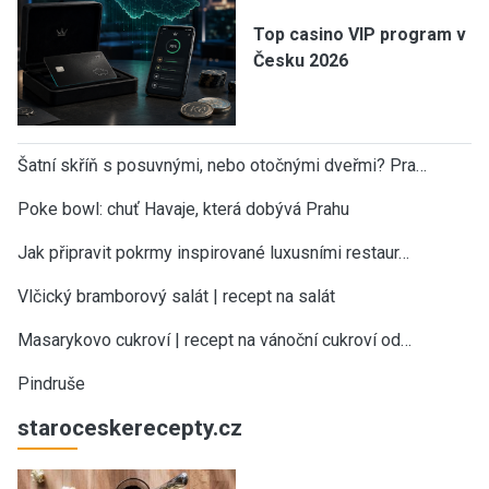
Top casino VIP program v
Česku 2026
Šatní skříň s posuvnými, nebo otočnými dveřmi? Pra…
Poke bowl: chuť Havaje, která dobývá Prahu
Jak připravit pokrmy inspirované luxusními restaur…
Vlčický bramborový salát | recept na salát
Masarykovo cukroví | recept na vánoční cukroví od…
Pindruše
staroceskerecepty.cz