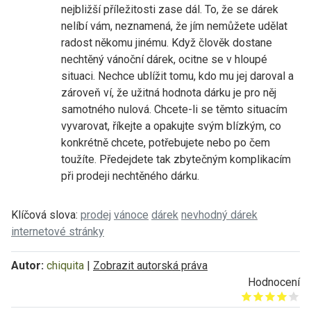
nejbližší příležitosti zase dál. To, že se dárek
nelíbí vám, neznamená, že jím nemůžete udělat
radost někomu jinému. Když člověk dostane
nechtěný vánoční dárek, ocitne se v hloupé
situaci. Nechce ublížit tomu, kdo mu jej daroval a
zároveň ví, že užitná hodnota dárku je pro něj
samotného nulová. Chcete-li se těmto situacím
vyvarovat, říkejte a opakujte svým blízkým, co
konkrétně chcete, potřebujete nebo po čem
toužíte. Předejdete tak zbytečným komplikacím
při prodeji nechtěného dárku.
Klíčová slova:
prodej
vánoce
dárek
nevhodný dárek
internetové stránky
Autor:
chiquita
|
Zobrazit autorská práva
Hodnocení
Give it 1/5
Give it 2/5
Give it 3/5
Give it 4/5
Give it 5/5