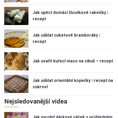
Jak upéct domácí žloutkové rakvičky |
recept
Jak udělat cuketové bramboráky |
recept
Jak uvařit kuřecí maso na cibuli – recept
Jak udělat orientální kopečky | recept na
cukroví
Nejsledovanější videa
Jak vyrobit dárkový sáček s průhledným