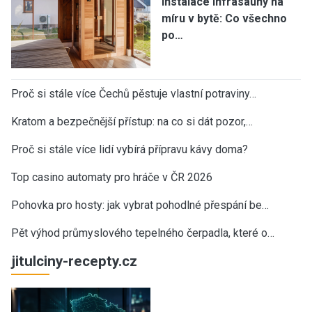
Instalace infrasauny na
míru v bytě: Co všechno
po…
Proč si stále více Čechů pěstuje vlastní potraviny…
Kratom a bezpečnější přístup: na co si dát pozor,…
Proč si stále více lidí vybírá přípravu kávy doma?
Top casino automaty pro hráče v ČR 2026
Pohovka pro hosty: jak vybrat pohodlné přespání be…
Pět výhod průmyslového tepelného čerpadla, které o…
jitulciny-recepty.cz