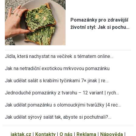
Pomazánky pro zdravější
životní styl: Jak si pochu…
Jídla, která nachystat na večírek s tématem online…
Jak na netradiční exotickou mrkvovou pomazánku
Jak udělat salát s krabími tyčinkami 7× jinak | re…
Jednoduché pomazánky z tvarohu – 12 variant | rych…
Jak udělat pomazánku s olomouckými tvarůžky |4 rec…
Jak udělat sýrový salát tak, abyste si pochutnali?…
jaktak.cz
|
Kontakty
|
O nás
|
Reklama
|
Nápověda
|