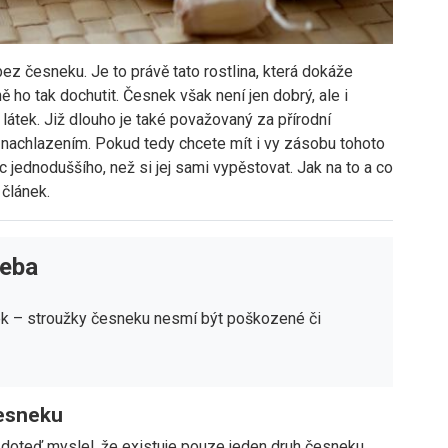
ez česneku. Je to právě tato rostlina, která dokáže
ně ho tak dochutit. Česnek však není jen dobrý, ale i
átek. Již dlouho je také považovaný za přírodní
m nachlazením. Pokud tedy chcete mít i vy zásobu tohoto
c jednoduššího, než si jej sami vypěstovat. Jak na to a co
článek.
řeba
k – stroužky česneku nesmí být poškozené či
esneku
 doteď myslel, že existuje pouze jeden druh česneku,