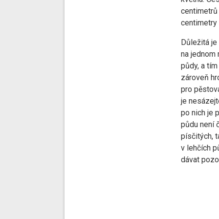
centimetrů 
centimetry
Důležitá j
na jednom 
půdy, a tí
zároveň hro
pro pěstová
je nesázejt
po nich je
půdu není č
písčitých, 
v lehčích 
dávat pozo