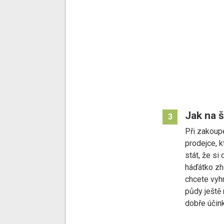
Jak na 
3
Při zakoup
prodejce, 
stát, že si
háďátko zh
chcete vyh
půdy ještě
dobře účink