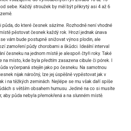
od sebe. Každý stroužek by měl být přikrytý asi 4 až 6
 země.
e i půda, do které česnek sázíme. Rozhodně není vhodné
místě pěstovat česnek každý rok. Hrozí jednak únava
m se vám bude postupně snižovat výnos plodin, ale
zí zamoření půdy chorobami a škůdci. Ideální interval
ní česneku na jednom místě je alespoň čtyři roky. Také
e na místo, kde byla předtím zasazena cibule či pórek. I
 půda vyčerpaná stejěn jako po česneku. Na samotnou
esnek nijak náročný, lze jej úspěšně vypěstovat jak v
tak i na těžkých zeminách. Nejlépe se mu však daří spíše
půdách s větším obsahem humusu. Jediné na co si musíte
r, aby půda nebyla přemokřená a na slunném místě.