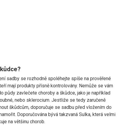
škůdce?
ení sadby se rozhodně spoléhejte spíše na prověřené
kteří mají produkty přísně kontrolovány. Nemůže se vám
 do půdy zavlečete choroby a škůdce, jako je například
oubné, nebo sklerocium. Jestliže se tedy zaručeně
nout škůdcům, doporučuje se sadbu před vložením do
 namořit. Doporučována bývá takzvaná Sulka, která velmi
uje na většinu chorob.