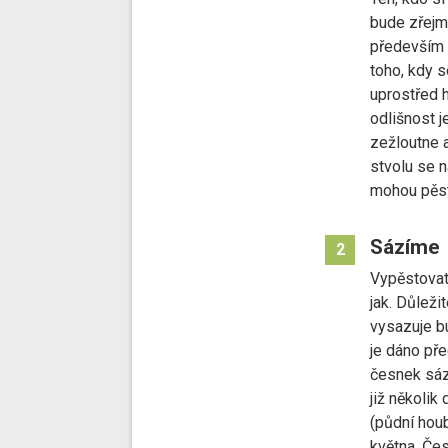
bude zřejmě
především p
toho, kdy s
uprostřed h
odlišnost j
zežloutne a
stvolu se n
mohou pěsti
Sázíme
2
Vypěstovat 
jak. Důleži
vysazuje bu
je dáno pře
česnek sází
již několik
(půdní hou
května. Če