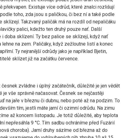
 překvapen. Existuje více odrůd, které znalci rozlišují
odle toho, zda jsou s paličkou, či bez ní a také podle
e sklízejí. Takzvaný paličák má na rozdíl od nepaličáku
lavičky palici, kdežto ten druhý pouze nať. Další
e i doba sklízení. Ty bez palice se sklízejí, když nať
 lehne na zem. Paličáky, když zežloutne listí a konec
apřímí. Ty nejranější odrůdy jako je například Bjetin,
telé sklízet již na začátku července.
česnek zvládne i úplný začátečník, důležité je jen vědět
té je vše správně načasovat. Česnek se nejčastěji
ď na jaře v březnu či dubnu, nebo poté až na podzim. To
devším tím, jestli máte jarní či ozimní odrůdu. Na zimu
me až koncem listopadu. Je totiž důležité, aby teplota
 dní nepřesáhla 9 °C. Tím sadbu ochráníme před Fuzárií
bová choroba). Jarní druhy sázíme od března až do
snek vsazujeme do vyhloubených rýh zhruba 10 až 15