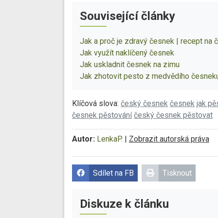
Související články
Jak a proč je zdravý česnek | recept n
Jak využít naklíčený česnek
Jak uskladnit česnek na zimu
Jak zhotovit pesto z medvědího česneku
Klíčová slova:
český česnek
česnek
jak pě
česnek pěstování
český česnek pěstovat
Autor:
LenkaP.
|
Zobrazit autorská práva
Sdílet na FB
Tisknout
Diskuze k článku