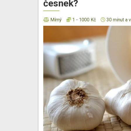
česnek?
Mírný
1 - 1000 Kč
30 minut a v