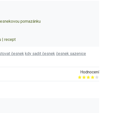
a česnekovou pomazánku
 | recept
stovat česnek
kdy sadit česnek
česnek sazenice
Hodnocení
Give it 1/5
Give it 2/5
Give it 3/5
Give it 4/5
Give it 5/5