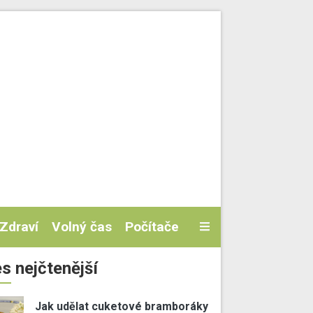
Zdraví
Volný čas
Počítače
s nejčtenější
Jak udělat cuketové bramboráky