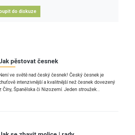
oupit do diskuze
Jak pěstovat česnek
Není ve světě nad český česnek! Český česnek je
chuťově intenzivnější a kvalitnější než česnek dovezený
z Číny, Španělska či Nizozemí. Jeden stroužek…
Jak se zbavit molice | rady