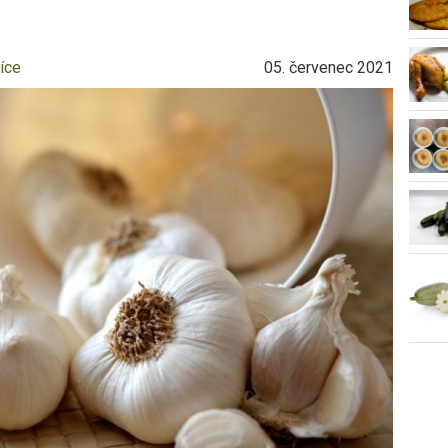
íce
05. červenec 2021