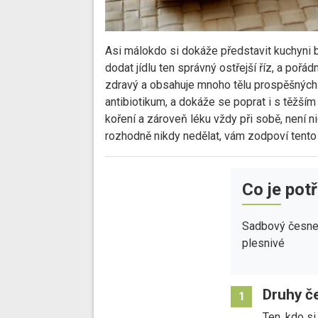
Asi málokdo si dokáže představit kuchyni b
dodat jídlu ten správný ostřejší říz, a pořád
zdravý a obsahuje mnoho tělu prospěšných l
antibiotikum, a dokáže se poprat i s těžší
koření a zároveň léku vždy při sobě, není ni
rozhodně nikdy nedělat, vám zodpoví tento 
Co je pot
Sadbový česne
plesnivé
Druhy č
1
Ten, kdo si