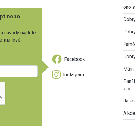
ono s
pt nebo
Dobr
Dobrý
 a návody najdete
 e-mailové
Famóz
Dobrý
Facebook
Mám 
Instagram
Paní
ago
Já je
A kde