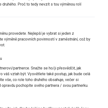
 druhého. Proč to tedy nevzít s tou výměnou rolí
měnu provedete. Nejlepší je vybrat si jeden z
te výměně pracovních povinností v zaměstnání, což by
ot.
ou
nerovi/partnerce. Snažte se ho/ji přesvědčit, jak
o váš vztah být. Vysvětlete také postup, jak bude celá
te vše, co role toho druhého obsahuje, večer si
d opravdu pochopíte svého partnera / svou partnerku.