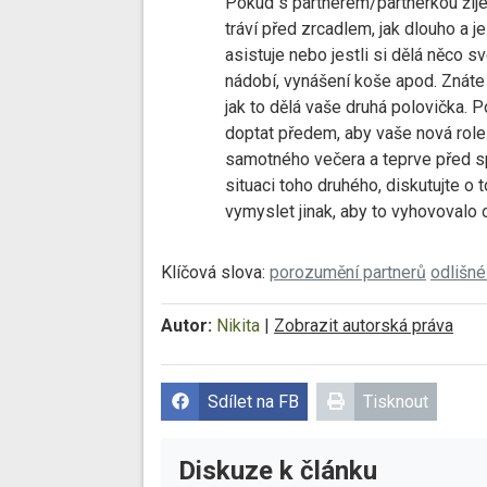
Pokud s partnerem/partnerkou žijete
tráví před zrcadlem, jak dlouho a je
asistuje nebo jestli si dělá něco s
nádobí, vynášení koše apod. Znáte p
jak to dělá vaše druhá polovička. 
doptat předem, aby vaše nová role
samotného večera a teprve před 
situaci toho druhého, diskutujte o t
vymyslet jinak, aby to vyhovovalo
Klíčová slova:
porozumění partnerů
odlišné
Autor:
Nikita
|
Zobrazit autorská práva
Sdílet na FB
Tisknout
Diskuze k článku