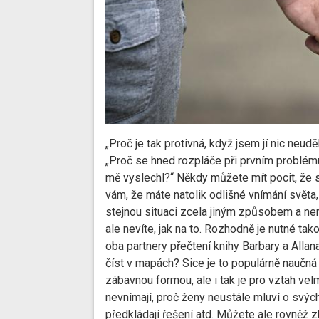
„Proč je tak protivná, když jsem jí nic neud
„Proč se hned rozpláče při prvním problému
mě vyslechl?“ Někdy můžete mít pocit, že 
vám, že máte natolik odlišné vnímání světa
stejnou situaci zcela jiným způsobem a ner
ale nevíte, jak na to. Rozhodně je nutné ta
oba partnery přečtení knihy Barbary a Alla
číst v mapách? Sice je to populárně naučná 
zábavnou formou, ale i tak je pro vztah vel
nevnímají, proč ženy neustále mluví o svých
předkládají řešení atd. Můžete ale rovněž 