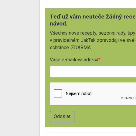
Teď už vám neuteče žádný rece
návod.
Všechny nové recepty, sezónní rady, tipy
v pravidelném JakTak zpravodaji ve své
schránce. ZDARMA.
Vaše e-mailová adresa