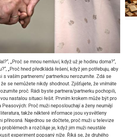
ělal?“, „Proč se mnou nemluví, když už je hodinu doma?“,
?“, „Proč hned předkládá řešení, když jen potřebuju, aby
si s vaším partnerem/ partnerkou nerozumíte. Zdá se
, že se nemůžete nikdy shodnout. Zjišťujete, že vnímáte
ozumíte proč. Rádi byste partnera/partnerku pochopili,
kovou nastalou situaci řešit. Prvním krokem může být pro
na Peasových: Proč muži neposlouchají a ženy neumějí
literatura, takže některé informace jsou vysvětleny
mi přínosná. Najednou se dočtete, proč muži u televize
 problémech a rozčiluje je, když jim muži neustále
zkusit experiment popsaný níže. Říká se, že druhého