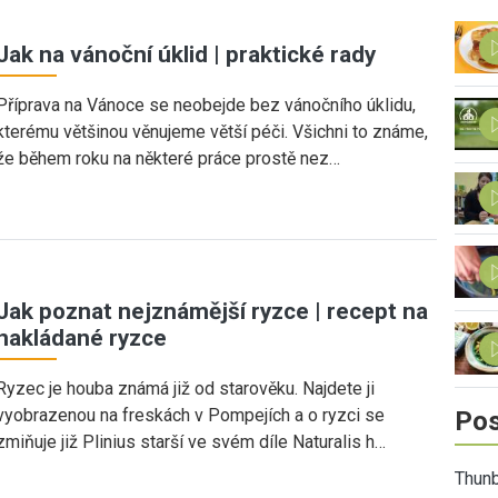
Jak na vánoční úklid | praktické rady
Příprava na Vánoce se neobejde bez vánočního úklidu,
kterému většinou věnujeme větší péči. Všichni to známe,
že během roku na některé práce prostě nez…
Jak poznat nejznámější ryzce | recept na
nakládané ryzce
Ryzec je houba známá již od starověku. Najdete ji
vyobrazenou na freskách v Pompejích a o ryzci se
Pos
zmiňuje již Plinius starší ve svém díle Naturalis h…
Thunb