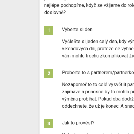
nejlépe pochopíme, když se vžijeme do role
doslovně?
Vyberte si den
1
Vyčleňte si jeden celý den, kdy vý
víkendových dní, protože se vyhne
vám mohlo trochu zkomplikovat živ
Proberte to s partnerem/partnerk
2
Nezapomeňte to celé vysvětlit part
zajímavé a přínosné by to mohlo pr
výměna probíhat. Pokud oba dodrží
oddechnete, že už je konec. A sna
Jak to provést?
3