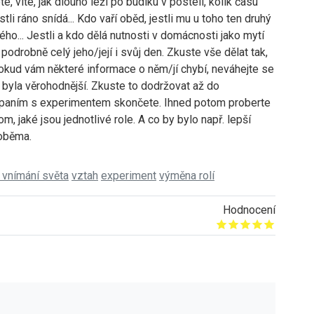
, víte, jak dlouho leží po budíku v posteli, kolik času
stli ráno snídá... Kdo vaří oběd, jestli mu u toho ten druhý
vého... Jestli a kdo dělá nutnosti v domácnosti jako mytí
odrobně celý jeho/její i svůj den. Zkuste vše dělat tak,
Pokud vám některé informace o něm/jí chybí, neváhejte se
 byla věrohodnější. Zkuste to dodržovat až do
spaním s experimentem skončete. Ihned potom proberte
om, jaké jsou jednotlivé role. A co by bylo např. lepší
 oběma.
 vnímání světa
vztah
experiment
výměna rolí
Hodnocení
Give it 1/5
Give it 2/5
Give it 3/5
Give it 4/5
Give it 5/5