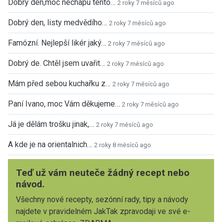
Dobrý den,moc nechápu tento…
2 roky 7 měsíců ago
Dobrý den, listy medvědího…
2 roky 7 měsíců ago
Famózní. Nejlepší likér jaký…
2 roky 7 měsíců ago
Dobrý de. Chtěl jsem uvařit…
2 roky 7 měsíců ago
Mám před sebou kuchařku z…
2 roky 7 měsíců ago
Paní Ivano, moc Vám děkujeme…
2 roky 7 měsíců ago
Já je dělám trošku jinak,…
2 roky 7 měsíců ago
A kde je na orientalnich…
2 roky 8 měsíců ago
Teď už vám neuteče žádný recept nebo
návod.
Všechny nové recepty, sezónní rady, tipy a návody
najdete v pravidelném JakTak zpravodaji ve své e-