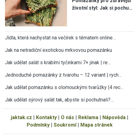
Pomazánky pro zdravější
životní styl: Jak si pochu…
Jídla, která nachystat na večírek s tématem online…
Jak na netradiční exotickou mrkvovou pomazánku
Jak udělat salát s krabími tyčinkami 7× jinak | re…
Jednoduché pomazánky z tvarohu – 12 variant | rych…
Jak udělat pomazánku s olomouckými tvarůžky |4 rec…
Jak udělat sýrový salát tak, abyste si pochutnali?…
jaktak.cz
|
Kontakty
|
O nás
|
Reklama
|
Nápověda
|
Podmínky
|
Soukromí
|
Mapa stránek