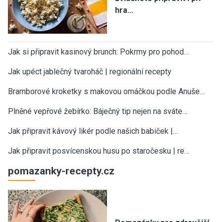
hra…
Jak si připravit kasinový brunch: Pokrmy pro pohod…
Jak upéct jablečný tvaroháč | regionální recepty
Bramborové kroketky s makovou omáčkou podle Anuše…
Plněné vepřové žebírko: Báječný tip nejen na sváte…
Jak připravit kávový likér podle našich babiček |…
Jak připravit posvícenskou husu po staročesku | re…
pomazanky-recepty.cz