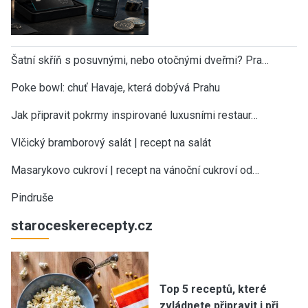
Šatní skříň s posuvnými, nebo otočnými dveřmi? Pra…
Poke bowl: chuť Havaje, která dobývá Prahu
Jak připravit pokrmy inspirované luxusními restaur…
Vlčický bramborový salát | recept na salát
Masarykovo cukroví | recept na vánoční cukroví od…
Pindruše
staroceskerecepty.cz
Top 5 receptů, které
zvládnete připravit i při