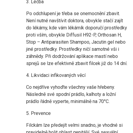
3. Léčba
Po odchlupení je třeba se onemocnění zbavit.
Není nutné navštívit doktora, obvykle stačí zajít
do lékárny, kde vám lékárník doporučí prostředky
proti vším, obvykle Diffusil H92-P, Orthosan H,
Stop – Antiparasiten Shampoo, Jacutin gel nebo
jiné prostředky. Prostředky ničí samotné vši i
záhnědy. Při dodržování aplikace mastí nebo
sprejů se lze efektivně zbavit filcek již do 14 dní.
4. Likvidaci infikovaných věcí
Co nejdříve vyhoďte všechny vaše hřebeny.
Následně své spodní prádlo, kalhoty a ložní
prádlo řádně vyperte, minimálně na 70°C.
5. Prevence
Filckám lze předejít velmi snadno, je vhodné si
pravidelně holit oblast genitálií. Své sexuální