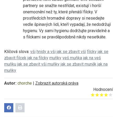
partnery se snažte nestřídat, existují i horší
onemocnění než ty, které přenáší filcky. V
prostředcích hromadné dopravy si nesedejte
vedle špinavých lidí, kteří vypadají, že nedodržují
hygienu. Vy sami hygienu dodržujte pravidelně a
s filckami se pravděpodobně nikdy nesetkáte.
Klíčová slova:
vši
hnidy a vši
jak se zbavit vší
filcky
jak se
zbavit filcek
jak na filcky
muňky
veš muňka
jak na veš
muňku
jak se zbavit vši muňky
jak se zbavit muněk
jak na
muňky
Autor:
chorche
|
Zobrazit autorská práva
Hodnocení
Give it 1/5
Give it 2/5
Give it 3/5
Give it 4/5
Give it 5/5