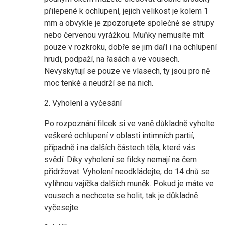
přilepené k ochlupení, jejich velikost je kolem 1
mm a obvykle je zpozorujete společně se strupy
nebo červenou vyrážkou. Muňky nemusíte mít
pouze v rozkroku, dobře se jim daří i na ochlupení
hrudi, podpaží, na řasách a ve vousech.
Nevyskytují se pouze ve vlasech, ty jsou pro ně
moc tenké a neudrží se na nich.
2. Vyholení a vyčesání
Po rozpoznání filcek si ve vaně důkladně vyholte
veškeré ochlupení v oblasti intimních partií,
případně i na dalších částech těla, které vás
svědí. Díky vyholení se filcky nemají na čem
přidržovat. Vyholení neodkládejte, do 14 dnů se
vylíhnou vajíčka dalších muněk. Pokud je máte ve
vousech a nechcete se holit, tak je důkladně
vyčesejte.