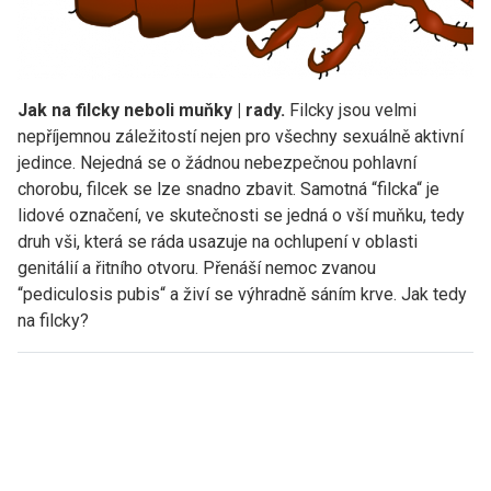
Jak na filcky neboli muňky | rady.
Filcky jsou velmi
nepříjemnou záležitostí nejen pro všechny sexuálně aktivní
jedince. Nejedná se o žádnou nebezpečnou pohlavní
chorobu, filcek se lze snadno zbavit. Samotná “filcka“ je
lidové označení, ve skutečnosti se jedná o vší muňku, tedy
druh vši, která se ráda usazuje na ochlupení v oblasti
genitálií a řitního otvoru. Přenáší nemoc zvanou
“pediculosis pubis“ a živí se výhradně sáním krve. Jak tedy
na filcky?