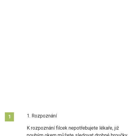
1. Rozpoznání
1
K rozpoznání filcek nepotřebujete lékaře, již
pouhým okem můžete sledovat drobné broučky