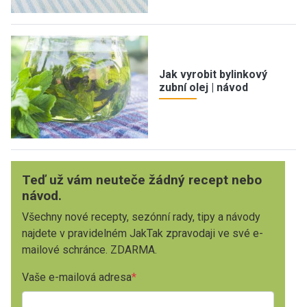
Jak vyrobit bylinkový
zubní olej | návod
Teď už vám neuteče žádný recept nebo
návod.
Všechny nové recepty, sezónní rady, tipy a návody
najdete v pravidelném JakTak zpravodaji ve své e-
mailové schránce. ZDARMA.
Vaše e-mailová adresa