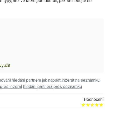
iné typy, než ve které jste doufali, pak se nebojte ho
využít
ování
hledání partnera
jak napsat inzerát na seznamku
 přes inzerát
hledání partnera přes seznamku
Hodnocení
Give it 1/5
Give it 2/5
Give it 3/5
Give it 4/5
Give it 5/5