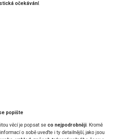
istická očekávání
.
e popište
itou věcí je popsat se
co nejpodrobněji
. Kromě
informací o sobě uveďte i ty detailnější, jako jsou