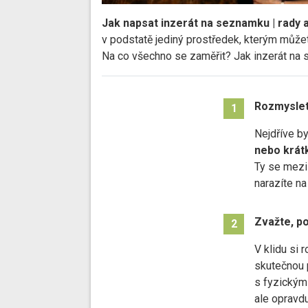
Jak napsat inzerát na seznamku | rady a
v podstatě jediný prostředek, kterým můžet
Na co všechno se zaměřit? Jak inzerát na
Rozmyslete
1
Nejdříve by
nebo krátk
Ty se mezi
narazíte na
Zvažte, p
2
V klidu si 
skutečnou 
s fyzickým
ale opravd