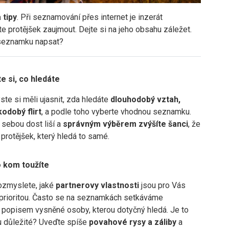
 tipy
. Při seznamování přes internet je inzerát
e protějšek zaujmout. Dejte si na jeho obsahu záležet.
 seznamku napsat?
 si, co hledáte
ste si měli ujasnit, zda hledáte
dlouhodobý vztah,
odobý flirt
, a podle toho vyberte vhodnou seznamku.
 sebou dost liší a
správným výběrem zvýšíte šanci
, že
 protějšek, který hledá to samé.
o kom toužíte
rozmyslete, jaké
partnerovy vlastnosti
jsou pro Vás
prioritou. Často se na seznamkách setkáváme
 popisem vysněné osoby, kterou dotyčný hledá. Je to
u důležité? Uveďte spíše
povahové rysy a záliby
a