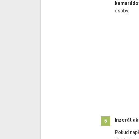
kamarádo
osoby.
Inzerát ak
5
Pokud napří