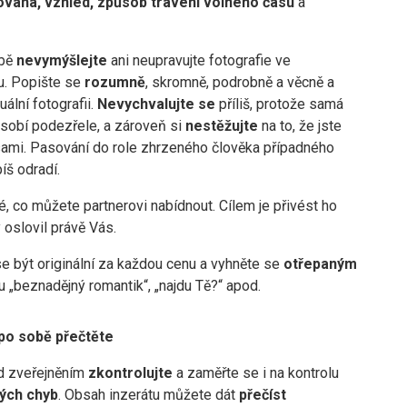
ovaha, vzhled, způsob trávení volného času
a
obě
nevymýšlejte
ani neupravujte fotografie ve
. Popište se
rozumně
, skromně, podrobně a věcně a
uální fotografii.
Nevychvalujte se
příliš, protože samá
ůsobí podezřele, a zároveň si
nestěžujte
na to, že jste
 sami. Pasování do role zhrzeného člověka případného
íš odradí.
, co můžete partnerovi nabídnout. Cílem je přivést ho
 oslovil právě Vás.
e být originální za každou cenu a vyhněte se
otřepaným
 „beznadějný romantik“, „najdu Tě?“ apod.
 po sobě přečtěte
ed zveřejněním
zkontrolujte
a zaměřte se i na kontrolu
ých chyb
. Obsah inzerátu můžete dát
přečíst