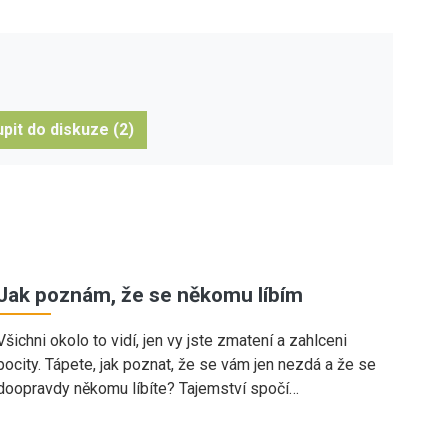
pit do diskuze (2)
Jak poznám, že se někomu líbím
Všichni okolo to vidí, jen vy jste zmatení a zahlceni
pocity. Tápete, jak poznat, že se vám jen nezdá a že se
doopravdy někomu líbíte? Tajemství spočí…