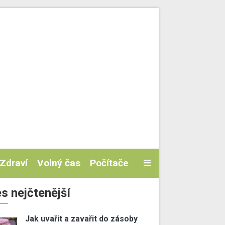
Zdraví
Volný čas
Počítače
s nejčtenější
Jak uvařit a zavařit do zásoby