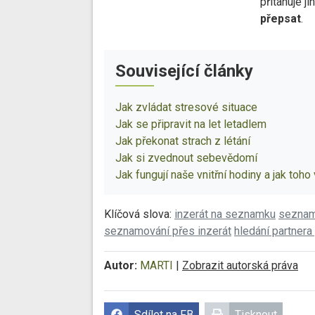
přitahuje j
přepsat
.
Související články
Jak zvládat stresové situace
Jak se připravit na let letadlem
Jak překonat strach z létání
Jak si zvednout sebevědomí
Jak fungují naše vnitřní hodiny a jak toho 
Klíčová slova:
inzerát na seznamku
seznam
seznamování přes inzerát
hledání partnera
Autor:
MARTI
|
Zobrazit autorská práva
Sdílet na FB
Tisknout