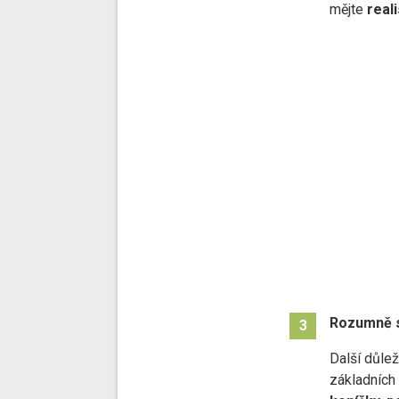
mějte
real
Rozumně s
3
Další důlež
základních 