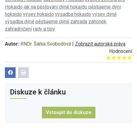
Hokaido
jak na pěstování dýně hokaido
pěstujeme dýni
hokaido
výsev hokaido
výsadba hokaido
výsev dýně
výsadba dýně
pěstujeme dýně
zahrada
záhonek
zahradničení
rady a tipy
Autor:
RNDr. Šárka Svobodová
|
Zobrazit autorská práva
Hodnocení
Give it 1/5
Give it 2/5
Give it 3/5
Give it 4/5
Give it 5/5
Diskuze k článku
Vstoupit do diskuze