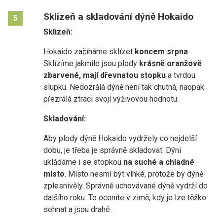
Sklizeň a skladování dýně Hokaido
5
Sklizeň:
Hokaido začínáme sklízet
koncem srpna
.
Sklízíme jakmile jsou plody
krásně oranžově
zbarvené, mají dřevnatou stopku
a tvrdou
slupku. Nedozrálá dýně není tak chutná, naopak
přezrálá ztrácí svojí výživovou hodnotu.
Skladování:
Aby plody dýně Hokaido vydržely co nejdelší
dobu, je třeba je správně skladovat. Dýni
ukládáme i se stopkou
na suché a chladné
místo
. Místo nesmí být vlhké, protože by dýně
zplesnivěly. Správně uchovávané dýně vydrží do
dalšího roku. To oceníte v zimě, kdy je lze těžko
sehnat a jsou drahé.