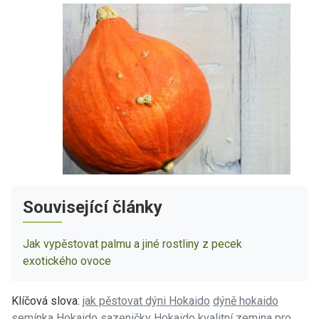
Související články
Jak vypěstovat palmu a jiné rostliny z pecek
exotického ovoce
Klíčová slova:
jak pěstovat dýni Hokaido
dýně hokaido
semínka Hokaido
sazeničky Hokaido
kvalitní zemina pro