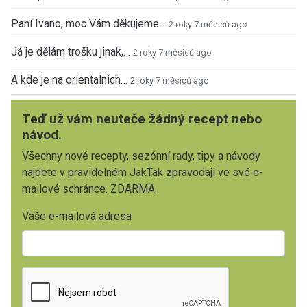
Paní Ivano, moc Vám děkujeme…
2 roky 7 měsíců ago
Já je dělám trošku jinak,…
2 roky 7 měsíců ago
A kde je na orientalnich…
2 roky 7 měsíců ago
Teď už vám neuteče žádný recept nebo
návod.
Všechny nové recepty, sezónní rady, tipy a návody
najdete v pravidelném JakTak zpravodaji ve své e-
mailové schránce. ZDARMA.
Vaše e-mailová adresa