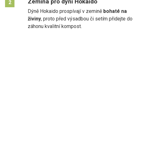
Zemina pro dýni Hokaido
2
Dýně Hokaido prospívají v zemině
bohaté na
živiny
, proto před výsadbou či setím přidejte do
záhonu kvalitní kompost.