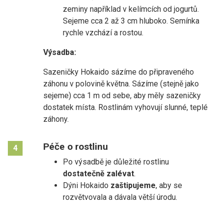
zeminy například v kelímcích od jogurtů.
Sejeme cca 2 až 3 cm hluboko. Semínka
rychle vzchází a rostou.
Výsadba:
Sazeničky Hokaido sázíme do připraveného
záhonu v polovině května. Sázíme (stejně jako
sejeme) cca 1 m od sebe, aby měly sazeničky
dostatek místa. Rostlinám vyhovují slunné, teplé
záhony.
Péče o rostlinu
4
Po výsadbě je důležité rostlinu
dostatečně zalévat
.
Dýni Hokaido
zaštipujeme
, aby se
rozvětvovala a dávala větší úrodu.