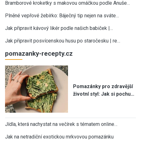
Bramborové kroketky s makovou omáčkou podle Anuše…
Plněné vepřové žebírko: Báječný tip nejen na sváte…
Jak připravit kávový likér podle našich babiček |…
Jak připravit posvícenskou husu po staročesku | re…
pomazanky-recepty.cz
Pomazánky pro zdravější
životní styl: Jak si pochu…
Jídla, která nachystat na večírek s tématem online…
Jak na netradiční exotickou mrkvovou pomazánku