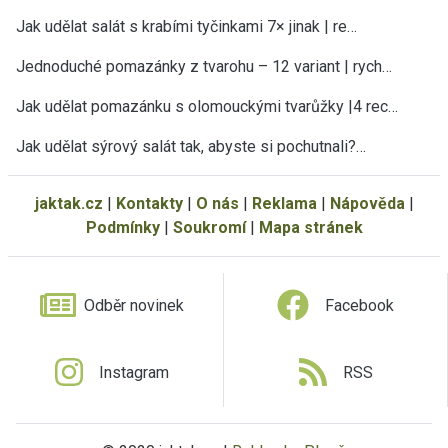
Jak udělat salát s krabími tyčinkami 7× jinak | re…
Jednoduché pomazánky z tvarohu – 12 variant | rych…
Jak udělat pomazánku s olomouckými tvarůžky |4 rec…
Jak udělat sýrový salát tak, abyste si pochutnali?…
jaktak.cz
|
Kontakty
|
O nás
|
Reklama
|
Nápověda
|
Podmínky
|
Soukromí
|
Mapa stránek
Odběr novinek
Facebook
Instagram
RSS