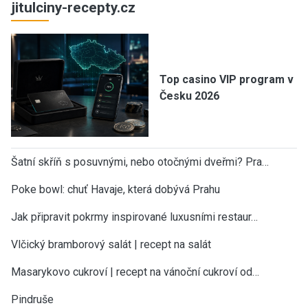
jitulciny-recepty.cz
Top casino VIP program v
Česku 2026
Šatní skříň s posuvnými, nebo otočnými dveřmi? Pra…
Poke bowl: chuť Havaje, která dobývá Prahu
Jak připravit pokrmy inspirované luxusními restaur…
Vlčický bramborový salát | recept na salát
Masarykovo cukroví | recept na vánoční cukroví od…
Pindruše