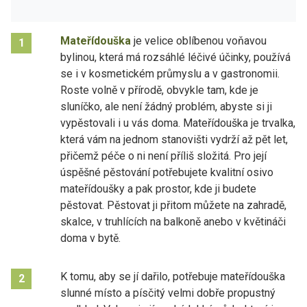
Mateřídouška
je velice oblíbenou voňavou
1
bylinou, která má rozsáhlé léčivé účinky, používá
se i v kosmetickém průmyslu a v gastronomii.
Roste volně v přírodě, obvykle tam, kde je
sluníčko, ale není žádný problém, abyste si ji
vypěstovali i u vás doma. Mateřídouška je trvalka,
která vám na jednom stanovišti vydrží až pět let,
přičemž péče o ni není příliš složitá. Pro její
úspěšné pěstování potřebujete kvalitní osivo
mateřídoušky a pak prostor, kde ji budete
pěstovat. Pěstovat ji přitom můžete na zahradě,
skalce, v truhlících na balkoně anebo v květináči
doma v bytě.
K tomu, aby se jí dařilo, potřebuje mateřídouška
2
slunné místo a písčitý velmi dobře propustný