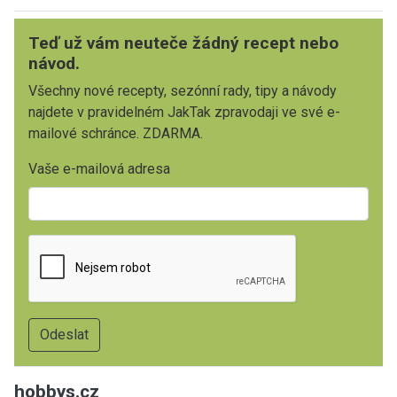
Teď už vám neuteče žádný recept nebo
návod.
Všechny nové recepty, sezónní rady, tipy a návody
najdete v pravidelném JakTak zpravodaji ve své e-
mailové schránce. ZDARMA.
Vaše e-mailová adresa
hobbys.cz