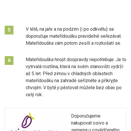
V létě, na jaře a na podzim (i po odkvětu) se
5
doporučuje mateřídoušku pravidelně seřezávat.
Mateřídouška vám potom zesílí a rozkošatí se.
Mateřídouška hnojit doopravdy nepotřebuje. Je to
6
vytrvalá rostlina, která na svém stanovišti vydrží
až 5 let. Před zimou v chladných oblastech
mateřídoušku na zahradě seřízněte a přikryjte
chvojím. V bytě ji pěstovat můžete bez obav po
celý rok.
Doporučujeme
nakupovat osivo a
semena u osvědčeného