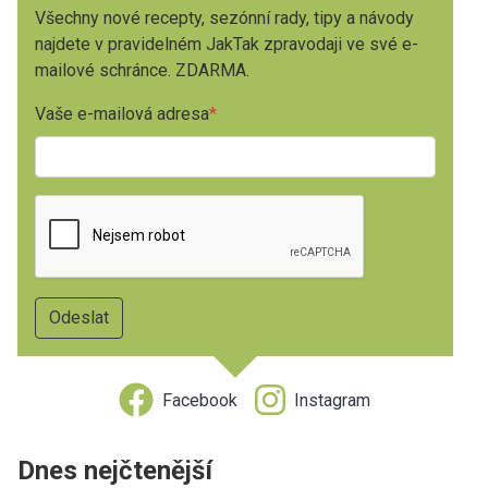
Všechny nové recepty, sezónní rady, tipy a návody
najdete v pravidelném JakTak zpravodaji ve své e-
mailové schránce. ZDARMA.
Vaše e-mailová adresa
Facebook
Instagram
Dnes nejčtenější