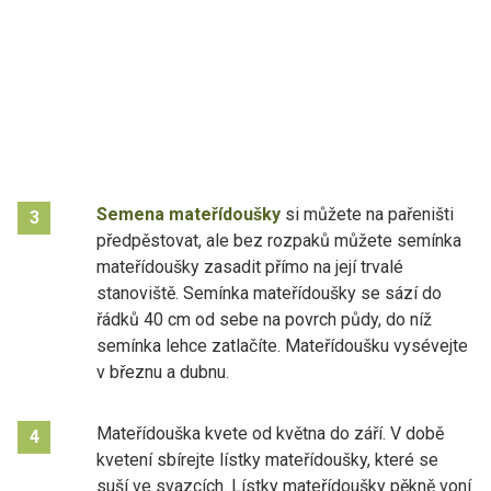
Semena mateřídoušky
si můžete na pařeništi
3
předpěstovat, ale bez rozpaků můžete semínka
mateřídoušky zasadit přímo na její trvalé
stanoviště. Semínka mateřídoušky se sází do
řádků 40 cm od sebe na povrch půdy, do níž
semínka lehce zatlačíte. Mateřídoušku vysévejte
v březnu a dubnu.
Mateřídouška kvete od května do září. V době
4
kvetení sbírejte lístky mateřídoušky, které se
suší ve svazcích. Lístky mateřídoušky pěkně voní