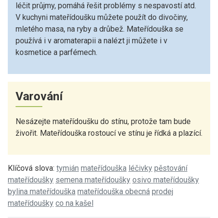
léčit průjmy, pomáhá řešit problémy s nespavostí atd.
V kuchyni mateřídoušku můžete použít do divočiny,
mletého masa, na ryby a drůbež. Mateřídouška se
používá i v aromaterapii a nalézt ji můžete i v
kosmetice a parfémech.
Varování
Nesázejte mateřídoušku do stínu, protože tam bude
živořit. Mateřídouška rostoucí ve stínu je řídká a plazící.
Klíčová slova:
tymián
mateřídouška
léčivky
pěstování
mateřídoušky
semena mateřídoušky
osivo mateřídoušky
bylina mateřídouška
mateřídouška obecná
prodej
mateřídoušky
co na kašel