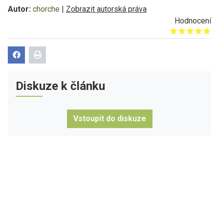
Autor:
chorche
|
Zobrazit autorská práva
Hodnocení
Give it 1/5
Give it 2/5
Give it 3/5
Give it 4/5
Give it 5/5
Diskuze k článku
Vstoupit do diskuze