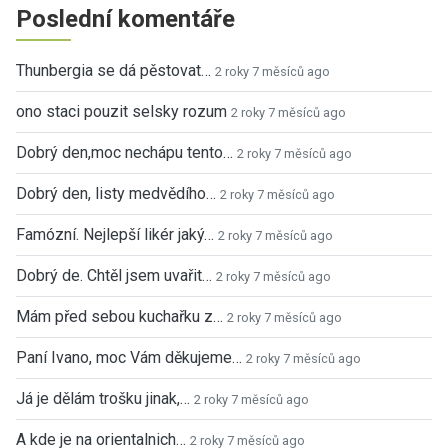
Poslední komentáře
Thunbergia se dá pěstovat…
2 roky 7 měsíců ago
ono staci pouzit selsky rozum
2 roky 7 měsíců ago
Dobrý den,moc nechápu tento…
2 roky 7 měsíců ago
Dobrý den, listy medvědího…
2 roky 7 měsíců ago
Famózní. Nejlepší likér jaký…
2 roky 7 měsíců ago
Dobrý de. Chtěl jsem uvařit…
2 roky 7 měsíců ago
Mám před sebou kuchařku z…
2 roky 7 měsíců ago
Paní Ivano, moc Vám děkujeme…
2 roky 7 měsíců ago
Já je dělám trošku jinak,…
2 roky 7 měsíců ago
A kde je na orientalnich…
2 roky 7 měsíců ago