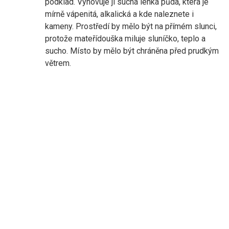
podklad. Vyhovuje jí suchá lehká půda, která je
mírně vápenitá, alkalická a kde naleznete i
kameny. Prostředí by mělo být na přímém slunci,
protože mateřídouška miluje sluníčko, teplo a
sucho. Místo by mělo být chráněna před prudkým
větrem.