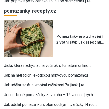
Jak připravit posvícenskou husu po staročesku | re…
pomazanky-recepty.cz
Pomazánky pro zdravější
životní styl: Jak si pochu…
Jídla, která nachystat na večírek s tématem online…
Jak na netradiční exotickou mrkvovou pomazánku
Jak udělat salát s krabími tyčinkami 7× jinak | re…
Jednoduché pomazánky z tvarohu – 12 variant | rych…
Jak udělat pomazánku s olomouckými tvarůžky |4 rec…