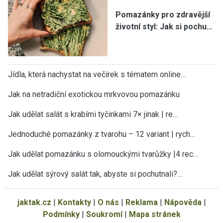
Pomazánky pro zdravější
životní styl: Jak si pochu…
Jídla, která nachystat na večírek s tématem online…
Jak na netradiční exotickou mrkvovou pomazánku
Jak udělat salát s krabími tyčinkami 7× jinak | re…
Jednoduché pomazánky z tvarohu – 12 variant | rych…
Jak udělat pomazánku s olomouckými tvarůžky |4 rec…
Jak udělat sýrový salát tak, abyste si pochutnali?…
jaktak.cz
|
Kontakty
|
O nás
|
Reklama
|
Nápověda
|
Podmínky
|
Soukromí
|
Mapa stránek