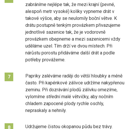
zabráníme nejlépe tak, že mezi krajní (pevné,
alespoň metr vysoké) kolíky vypneme drát v
takové výšce, aby se neulomily boční větve. K
drátu postupně tenkým provázkem přivazujeme
jednotlivé sazenice tak, že je vodorovně
provázkem obepneme a mezi sazenicemi vždy
uděláme uzel. Tím drží ve dvou místech. Při
nárůstu porostu přidáváme další drát a podle
potřeby provážeme.
Papriky zaléváme raději do větší hloubky a méně
7
často. Při kapénkové zálivce udržíme nakypřenou
zeminu. Při dozrávání plodů zálivku omezíme,
vylomíme střední malé větvičky, aby nočním
chladem zapocené plody rychle oschly,
nepraskaly a nehnily.
Udržujeme čistou okopanou půdu bez trávy.
8