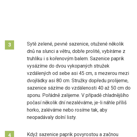
Sytě zelené, pevné sazenice, otužené několik
3
dnů na slunci a větru, dobře prolité, vybíráme z
truhlíku i s kořenovým balem. Sazenice paprik
vysázíme do dvou vykopaných stružek
vzdálených od sebe asi 45 cm, s mezerou mezi
dvojřádky asi 80 cm. Stružky dopředu prolijeme,
sazenice sázíme do vzdálenosti 40 až 50 cm do
sponu. Pořádně zalijeme. V případě chladnějšího
počasí několik dní nezaléváme, je-li náhle příliš
horko, zaléváme nebo rosíme tak, aby
neopadávaly dolní listy.
Když sazenice paprik povyrostou a začnou
4