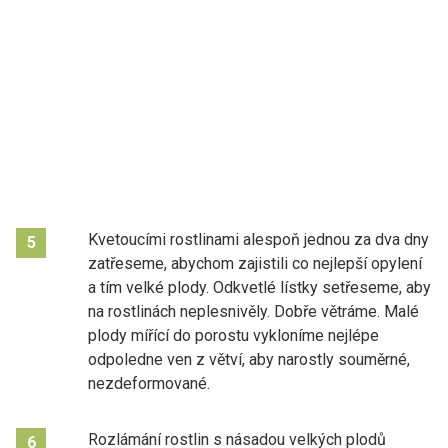
Kvetoucími rostlinami alespoň jednou za dva dny
5
zatřeseme, abychom zajistili co nejlepší opylení
a tím velké plody. Odkvetlé lístky setřeseme, aby
na rostlinách neplesnivěly. Dobře větráme. Malé
plody mířící do porostu vykloníme nejlépe
odpoledne ven z větví, aby narostly souměrné,
nezdeformované.
Rozlámání rostlin s násadou velkých plodů
6