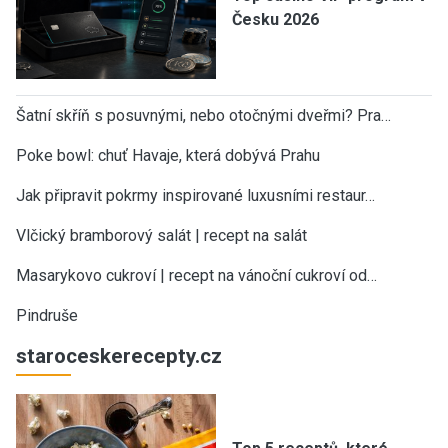
Česku 2026
Šatní skříň s posuvnými, nebo otočnými dveřmi? Pra…
Poke bowl: chuť Havaje, která dobývá Prahu
Jak připravit pokrmy inspirované luxusními restaur…
Vlčický bramborový salát | recept na salát
Masarykovo cukroví | recept na vánoční cukroví od…
Pindruše
staroceskerecepty.cz