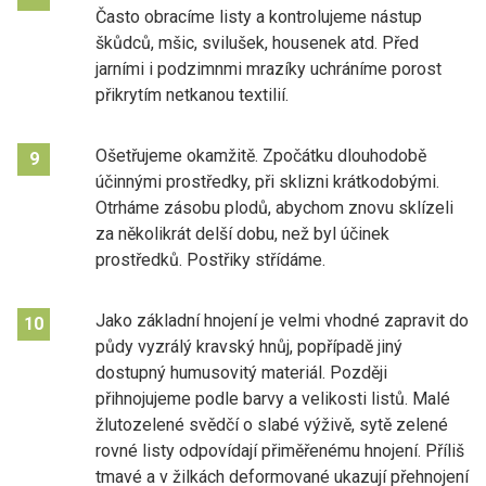
Často obracíme listy a kontrolujeme nástup
škůdců, mšic, svilušek, housenek atd. Před
jarními i podzimnmi mrazíky uchráníme porost
přikrytím netkanou textilií.
Ošetřujeme okamžitě. Zpočátku dlouhodobě
9
účinnými prostředky, při sklizni krátkodobými.
Otrháme zásobu plodů, abychom znovu sklízeli
za několikrát delší dobu, než byl účinek
prostředků. Postřiky střídáme.
Jako základní hnojení je velmi vhodné zapravit do
10
půdy vyzrálý kravský hnůj, popřípadě jiný
dostupný humusovitý materiál. Později
přihnojujeme podle barvy a velikosti listů. Malé
žlutozelené svědčí o slabé výživě, sytě zelené
rovné listy odpovídají přiměřenému hnojení. Příliš
tmavé a v žilkách deformované ukazují přehnojení