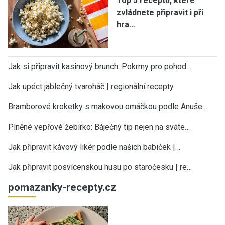
Top 5 receptů, které
zvládnete připravit i při
hra…
Jak si připravit kasinový brunch: Pokrmy pro pohod…
Jak upéct jablečný tvaroháč | regionální recepty
Bramborové kroketky s makovou omáčkou podle Anuše…
Plněné vepřové žebírko: Báječný tip nejen na sváte…
Jak připravit kávový likér podle našich babiček |…
Jak připravit posvícenskou husu po staročesku | re…
pomazanky-recepty.cz