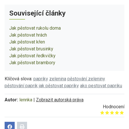
Související články
Jak pěstovat rukolu doma
Jak pěstovat hrách
Jak pěstovat křen
Jak pěstovat brusinky
Jak pěstovat ředkvičky
Jak pěstovat brambory
Klíčová slova:
papriky
zelenina
pěstování zeleniny
pěstování paprik
jak pěstovat papriky
ako pestovat papriku
Autor:
lennka
|
Zobrazit autorská práva
Hodnocení
Give it 1/5
Give it 2/5
Give it 3/5
Give it 4/5
Give it 5/5