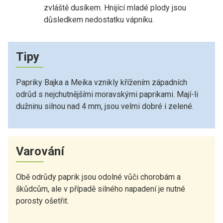
zvláště dusíkem. Hnijící mladé plody jsou
důsledkem nedostatku vápníku.
Tipy
Papriky Bajka a Meika vznikly křížením západních
odrůd s nejchutnějšími moravskými paprikami. Mají-li
dužninu silnou nad 4 mm, jsou velmi dobré i zelené.
Varování
Obě odrůdy paprik jsou odolné vůči chorobám a
škůdcům, ale v případě silného napadení je nutné
porosty ošetřit.