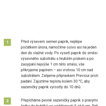
Před výsevem semen paprik, nejlépe
1
počátkem února, namočíme osivo asi na jeden
den do vlažné vody. Po vysetí paprik do směsi
výsevného substrátu s hrubším pískem a po
zasypání nejvýše 1 cm této směsi, vše
přikryjeme papírem – asi vrstvou 10 cm nad
substrátem. Zalijeme přípravkem Previcur proti
padání. Zajistíme teplotu kolem 30 °C, aby
sazeničky paprik vyrostly do 10 dnů.
Přepícháme pevné sazeničky paprik s pravými
2
lístky do truhlíků ve vzdálenosti 5 až 6 cm. Pak