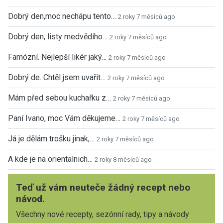
Dobrý den,moc nechápu tento…
2 roky 7 měsíců ago
Dobrý den, listy medvědího…
2 roky 7 měsíců ago
Famózní. Nejlepší likér jaký…
2 roky 7 měsíců ago
Dobrý de. Chtěl jsem uvařit…
2 roky 7 měsíců ago
Mám před sebou kuchařku z…
2 roky 7 měsíců ago
Paní Ivano, moc Vám děkujeme…
2 roky 7 měsíců ago
Já je dělám trošku jinak,…
2 roky 7 měsíců ago
A kde je na orientalnich…
2 roky 8 měsíců ago
Teď už vám neuteče žádný recept nebo
návod.
Všechny nové recepty, sezónní rady, tipy a návody