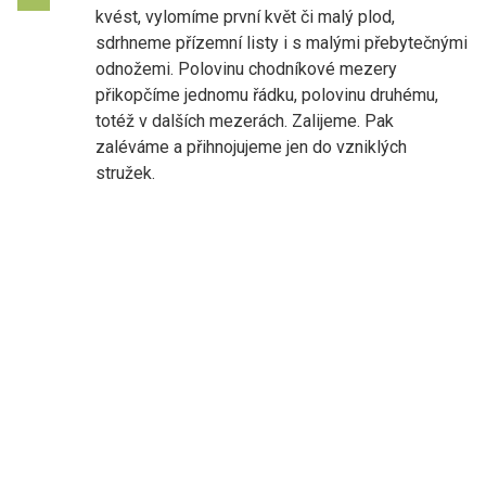
kvést, vylomíme první květ či malý plod,
sdrhneme přízemní listy i s malými přebytečnými
odnožemi. Polovinu chodníkové mezery
přikopčíme jednomu řádku, polovinu druhému,
totéž v dalších mezerách. Zalijeme. Pak
zaléváme a přihnojujeme jen do vzniklých
stružek.