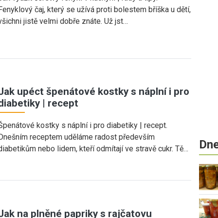
Fenyklový čaj, který se užívá proti bolestem bříška u dětí,
všichni jistě velmi dobře znáte. Už jst…
Jak upéct špenátové kostky s náplní i pro
diabetiky | recept
Špenátové kostky s náplní i pro diabetiky | recept.
Dnešním receptem uděláme radost především
Dne
diabetikům nebo lidem, kteří odmítají ve stravě cukr. Tě…
Jak na plněné papriky s rajčatovu