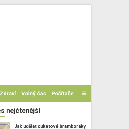
Zdraví
Volný čas
Počítače
s nejčtenější
Jak udělat cuketové bramboráky