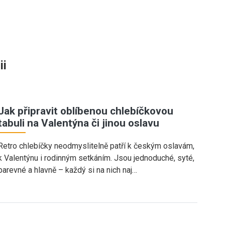
ii
Jak připravit oblíbenou chlebíčkovou
tabuli na Valentýna či jinou oslavu
Retro chlebíčky neodmyslitelně patří k českým oslavám,
k Valentýnu i rodinným setkáním. Jsou jednoduché, syté,
barevné a hlavně – každý si na nich naj…