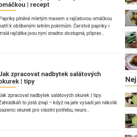
omáčkou | recept
Papriky plněné mletým masem s rajčatovou omáčkou
patří k oblíbeným letním pokrmům. Čerstvé papriky i
zralá rajčátka jsou nyní snadno dostupná, připrav…
Jak zpracovat nadbytek salátových
Nej
okurek | tipy
Jak zpracovat nadbytek salátových okurek | tipy.
Zahrádkáři to jistě znají – když na jaře vysadí jen několik
sazenic okurek pro vlastní potřebu, neuro…