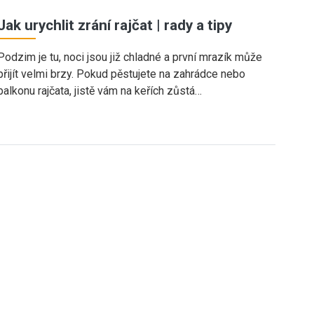
Jak urychlit zrání rajčat | rady a tipy
Podzim je tu, noci jsou již chladné a první mrazík může
přijít velmi brzy. Pokud pěstujete na zahrádce nebo
balkonu rajčata, jistě vám na keřích zůstá…