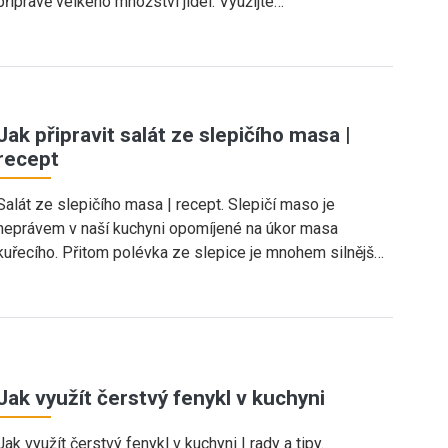
přípravě velkého množství jídel. Využijte…
Jak připravit salát ze slepičího masa |
recept
Salát ze slepičího masa | recept. Slepičí maso je
neprávem v naší kuchyni opomíjené na úkor masa
kuřecího. Přitom polévka ze slepice je mnohem silnějš…
Jak využít čerstvý fenykl v kuchyni
Jak využít čerstvý fenykl v kuchyni | rady a tipy.