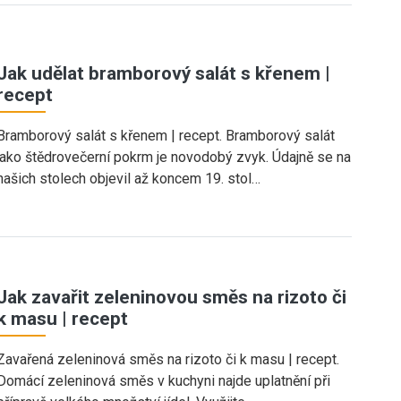
Jak udělat bramborový salát s křenem |
recept
Bramborový salát s křenem | recept. Bramborový salát
jako štědrovečerní pokrm je novodobý zvyk. Údajně se na
našich stolech objevil až koncem 19. stol…
Jak zavařit zeleninovou směs na rizoto či
k masu | recept
Zavařená zeleninová směs na rizoto či k masu | recept.
Domácí zeleninová směs v kuchyni najde uplatnění při