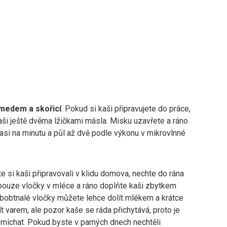
medem a skořicí
. Pokud si kaši připravujete do práce,
aši ještě dvěma lžičkami másla. Misku uzavřete a ráno
 asi na minutu a půl až dvě podle výkonu v mikrovlnné
 si kaši připravovali v klidu domova, nechte do rána
pouze vločky v mléce a ráno doplňte kaši zbytkem
abobtnalé vločky můžete lehce dolít mlékem a krátce
ít varem, ale pozor kaše se ráda přichytává, proto je
 míchat. Pokud byste v parných dnech nechtěli