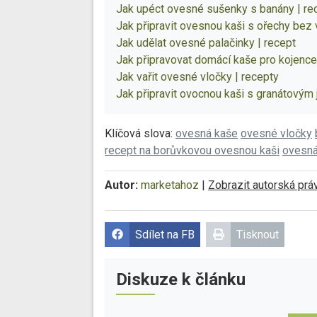
Jak upéct ovesné sušenky s banány | re
Jak připravit ovesnou kaši s ořechy bez v
Jak udělat ovesné palačinky | recept
Jak připravovat domácí kaše pro kojence
Jak vařit ovesné vločky | recepty
Jak připravit ovocnou kaši s granátovým 
Klíčová slova:
ovesná kaše
ovesné vločky
recept na borůvkovou ovesnou kaši
ovesná
Autor:
marketahoz
|
Zobrazit autorská prá
Sdílet na FB
Tisknout
Diskuze k článku