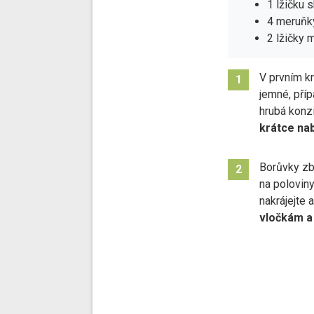
1 lžičku 
4 meruňk
2 lžičky 
V prvním kr
1
jemné, příp
hrubá konz
krátce na
Borůvky zb
2
na polovin
nakrájejte a
vločkám a