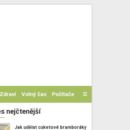
Zdraví
Volný čas
Počítače
s nejčtenější
Jak udělat cuketové bramboráky