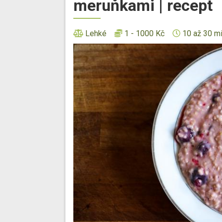
meruňkami | recept
Lehké
1 - 1000 Kč
10 až 30 m