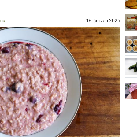
inut
18. červen 2025