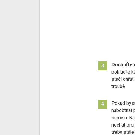
Dochuťte 
3
poklaďte k
stačí ohřát
troubě.
Pokud byste
4
nabobtnat 
surovin. N
nechat proj
třeba stále