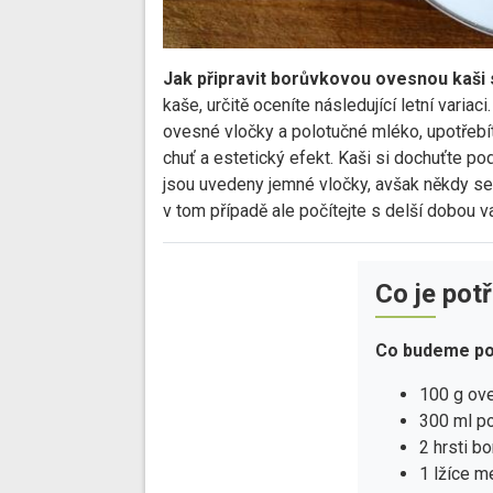
Jak připravit borůvkovou ovesnou kaši 
kaše, určitě oceníte následující letní varia
ovesné vločky a polotučné mléko, upotřebít
chuť a estetický efekt. Kaši si dochuťte po
jsou uvedeny jemné vločky, avšak někdy se d
v tom případě ale počítejte s delší dobou v
Co je pot
Co budeme po
100 g ov
300 ml p
2 hrsti b
1 lžíce 