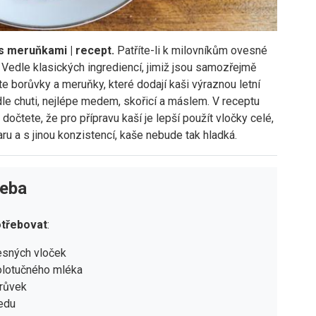
s meruňkami | recept.
Patříte-li k milovníkům ovesné
ci. Vedle klasických ingrediencí, jimiž jsou samozřejmě
e borůvky a meruňky, které dodají kaši výraznou letní
dle chuti, nejlépe medem, skořicí a máslem. V receptu
očtete, že pro přípravu kaší je lepší použít vločky celé,
aru a s jinou konzistencí, kaše nebude tak hladká.
řeba
třebovat
:
esných vloček
olotučného mléka
orůvek
medu