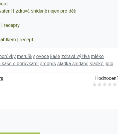
cept
aření | zdravá snídaně nejen pro děti
 | recepty
jablkem | recept
borůvky
meruňky
ovoce
kaše
zdravá výživa
mléko
 kaše s borůvkami
předpis
sladká snídaně
sladké jídlo
va
Hodnocení
Give it 1/5
Give it 2/5
Give it 3/5
Give it 4/5
Give it 5/5