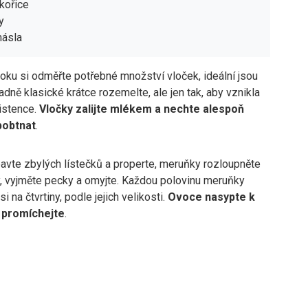
skořice
y
másla
oku si odměřte potřebné množství vloček, ideální jsou
adně klasické krátce rozemelte, ale jen tak, aby vznikla
istence.
Vločky zalijte mlékem a nechte alespoň
bobtnat
.
avte zbylých lístečků a properte, meruňky rozloupněte
y, vyjměte pecky a omyjte. Každou polovinu meruňky
si na čtvrtiny, podle jejich velikosti.
Ovoce nasypte k
 promíchejte
.