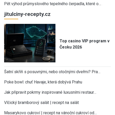
Pět výhod průmyslového tepelného čerpadla, které o…
jitulciny-recepty.cz
Top casino VIP program v
Česku 2026
Šatní skříň s posuvnými, nebo otočnými dveřmi? Pra…
Poke bowl: chuť Havaje, která dobývá Prahu
Jak připravit pokrmy inspirované luxusními restaur…
Vlčický bramborový salát | recept na salát
Masarykovo cukroví | recept na vánoční cukroví od…