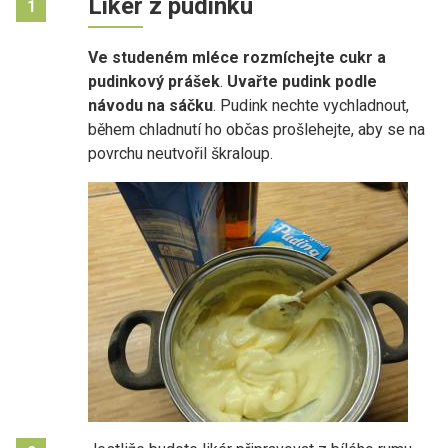
Likér z pudinku
1
Ve studeném mléce rozmíchejte cukr a
pudinkový prášek
.
Uvařte pudink podle
návodu na sáčku
. Pudink nechte vychladnout,
během chladnutí ho občas prošlehejte, aby se na
povrchu neutvořil škraloup.