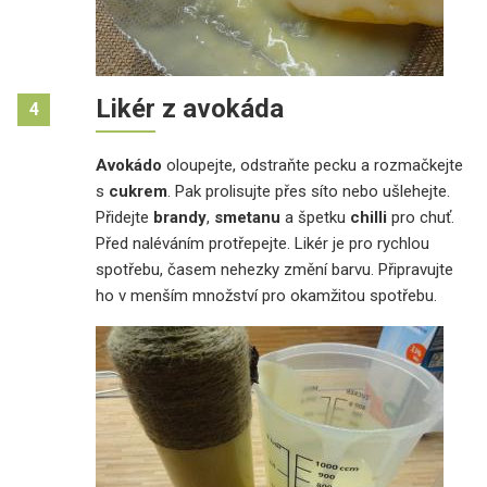
Likér z avokáda
4
Avokádo
oloupejte, odstraňte pecku a rozmačkejte
s
cukrem
. Pak prolisujte přes síto nebo ušlehejte.
Přidejte
brandy
,
smetanu
a špetku
chilli
pro chuť.
Před naléváním protřepejte. Likér je pro rychlou
spotřebu, časem nehezky změní barvu. Připravujte
ho v menším množství pro okamžitou spotřebu.