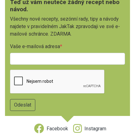
Teď už vám neuteče žádný recept nebo
návod.
Všechny nové recepty, sezónní rady, tipy a návody
najdete v pravidelném JakTak zpravodaji ve své e-
mailové schránce. ZDARMA.
Vaše e-mailová adresa
Facebook
Instagram