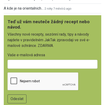
A kde je na orientalnich…
2 roky 7 měsíců ago
Teď už vám neuteče žádný recept nebo
návod.
Všechny nové recepty, sezónní rady, tipy a návody
najdete v pravidelném JakTak zpravodaji ve své e-
mailové schránce. ZDARMA.
Vaše e-mailová adresa