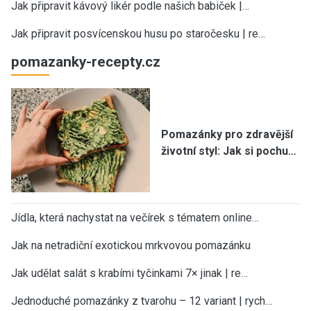
Jak připravit kávový likér podle našich babiček |…
Jak připravit posvícenskou husu po staročesku | re…
pomazanky-recepty.cz
Pomazánky pro zdravější
životní styl: Jak si pochu…
Jídla, která nachystat na večírek s tématem online…
Jak na netradiční exotickou mrkvovou pomazánku
Jak udělat salát s krabími tyčinkami 7× jinak | re…
Jednoduché pomazánky z tvarohu – 12 variant | rych…