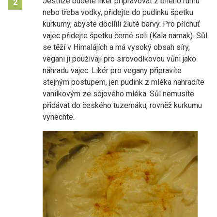
Jestliže budete likér připravovat z bílého rumu
2
nebo třeba vodky, přidejte do pudinku špetku
kurkumy, abyste docílili žluté barvy. Pro příchuť
vajec přidejte špetku černé soli (Kala namak). Sůl
se těží v Himalájích a má vysoký obsah síry,
vegani ji používají pro sirovodíkovou vůni jako
náhradu vajec. Likér pro vegany připravíte
stejným postupem, jen pudink z mléka nahradíte
vanilkovým ze sójového mléka. Sůl nemusíte
přidávat do českého tuzemáku, rovněž kurkumu
vynechte.