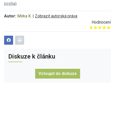
postup
Autor:
Mirka K.
|
Zobrazit autorská práva
Hodnocení
Give it 1/5
Give it 2/5
Give it 3/5
Give it 4/5
Give it 5/5
Diskuze k článku
Vstoupit do diskuze