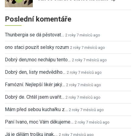
Poslední komentáře
Thunbergia se dá pěstovat…
2 roky 7 měsíců ago
ono staci pouzit selsky rozum
2 roky 7 měsíců ago
Dobrý den,moc nechápu tento…
2 roky 7 měsíců ago
Dobrý den, listy medvědího…
2 roky 7 měsíců ago
Famózní. Nejlepší likér jaký…
2 roky 7 měsíců ago
Dobrý de. Chtěl jsem uvařit…
2 roky 7 měsíců ago
Mám před sebou kuchařku z…
2 roky 7 měsíců ago
Paní Ivano, moc Vám děkujeme…
2 roky 7 měsíců ago
Já je dělám trošku jinak,…
2 roky 7 měsíců ago