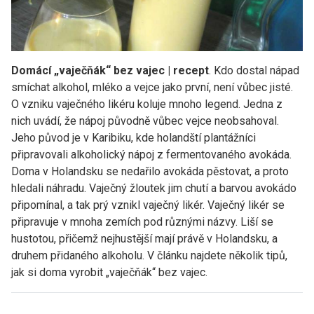
Domácí „vaječňák“ bez vajec | recept
. Kdo dostal nápad
smíchat alkohol, mléko a vejce jako první, není vůbec jisté.
O vzniku vaječného likéru koluje mnoho legend. Jedna z
nich uvádí, že nápoj původně vůbec vejce neobsahoval.
Jeho původ je v Karibiku, kde holandští plantážníci
připravovali alkoholický nápoj z fermentovaného avokáda.
Doma v Holandsku se nedařilo avokáda pěstovat, a proto
hledali náhradu. Vaječný žloutek jim chutí a barvou avokádo
připomínal, a tak prý vznikl vaječný likér. Vaječný likér se
připravuje v mnoha zemích pod různými názvy. Liší se
hustotou, přičemž nejhustější mají právě v Holandsku, a
druhem přidaného alkoholu. V článku najdete několik tipů,
jak si doma vyrobit „vaječňák“ bez vajec.