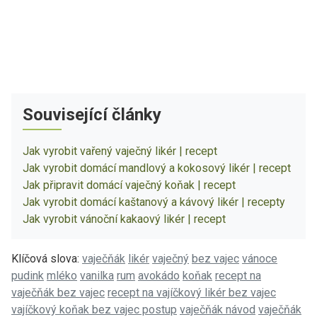
Související články
Jak vyrobit vařený vaječný likér | recept
Jak vyrobit domácí mandlový a kokosový likér | recept
Jak připravit domácí vaječný koňak | recept
Jak vyrobit domácí kaštanový a kávový likér | recepty
Jak vyrobit vánoční kakaový likér | recept
Klíčová slova:
vaječňák
likér
vaječný
bez vajec
vánoce
pudink
mléko
vanilka
rum
avokádo
koňak
recept na
vaječňák bez vajec
recept na vajíčkový likér bez vajec
vajíčkový koňak bez vajec postup
vaječňák návod
vaječňák