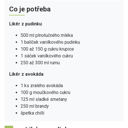
Co je potřeba
Likér z pudinku
:
500 ml plnotučného mléka
1 balíček vanilkového pudinku
100 až 150 g cukru krupice
1 sáček vanilkového cukru
250 až 300 ml rumu
Likér z avokáda
:
1 ks zralého avokáda
100 g moučkového cukru
125 ml sladké smetany
250 ml brandy
špetka chilli