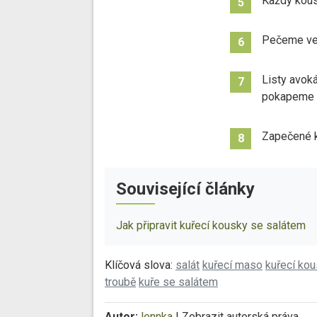
Každý kou
5
Pečeme ve v
6
Listy avoká
7
pokapeme o
Zapečené k
8
Související články
Jak připravit kuřecí kousky se salátem
Klíčová slova:
salát
kuřecí maso
kuřecí ko
troubě
kuře se salátem
Autor:
lennka
|
Zobrazit autorská práva