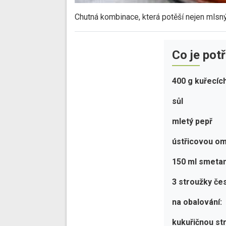
Chutná kombinace, která potěší nejen mlsný 
Co je pot
400 g kuřecíc
sůl
mletý pepř
ústřicovou o
150 ml smeta
3 stroužky če
na obalování:
kukuřičnou st