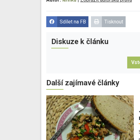
Sdílet na FB
Tisknout
Diskuze k článku
Vst
Další zajímavé články