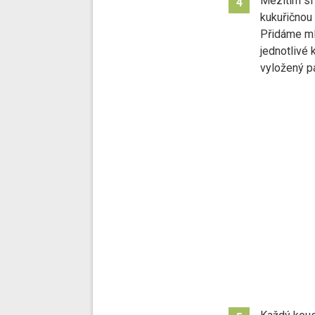
Mezitím si
4
kukuřičnou
Přidáme ml
jednotlivé
vyložený p