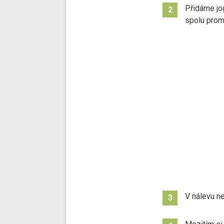
Přidáme jog
2
spolu prom
V nálevu n
3