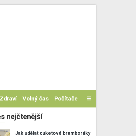
Zdraví
Volný čas
Počítače
s nejčtenější
Jak udělat cuketové bramboráky