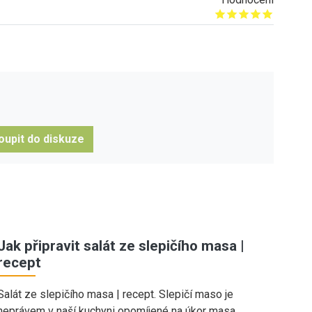
Give it 1/5
Give it 2/5
Give it 3/5
Give it 4/5
Give it 5/5
oupit do diskuze
Jak připravit salát ze slepičího masa |
recept
Salát ze slepičího masa | recept. Slepičí maso je
neprávem v naší kuchyni opomíjené na úkor masa