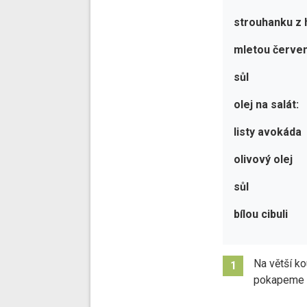
strouhanku z
mletou červe
sůl
olej na salát:
listy avokáda
olivový olej
sůl
bílou cibuli
Na větší k
1
pokapeme ú