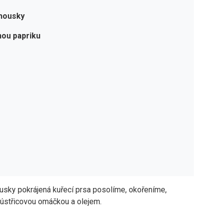
 housky
nou papriku
ousky pokrájená kuřecí prsa posolíme, okořeníme,
střicovou omáčkou a olejem.