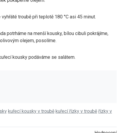
sek pokapeme olejem.
yhřáté troubě při teplotě 180 °C asi 45 minut.
da potrháme na menší kousky, bílou cibuli pokrájíme,
livovým olejem, posolíme.
uřecí kousky podáváme se salátem.
usky
kuřecí kousky v troubě
kuřecí řízky v troubě
řízky v
Hodnocení