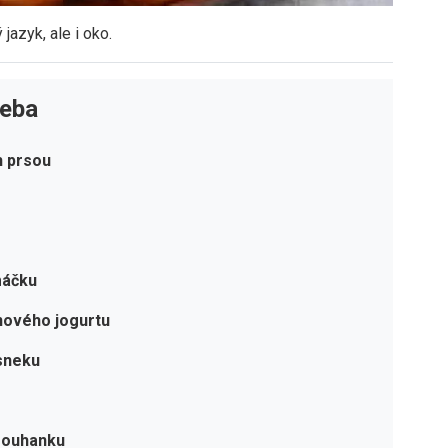
jazyk, ale i oko.
řeba
h prsou
máčku
nového jogurtu
sneku
rouhanku