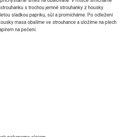
 přichystáme směs na obalováné. V misce smícháme
 strouhanku s trochou jemné strouhanky z housky.
etou sladkou papriku, sůl a promícháme. Po odležení
 kousky masa obalíme ve strouhance a uložíme na plech
apírem na pečení.