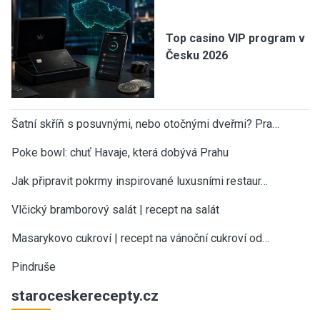
Top casino VIP program v
Česku 2026
Šatní skříň s posuvnými, nebo otočnými dveřmi? Pra…
Poke bowl: chuť Havaje, která dobývá Prahu
Jak připravit pokrmy inspirované luxusními restaur…
Vlčický bramborový salát | recept na salát
Masarykovo cukroví | recept na vánoční cukroví od…
Pindruše
staroceskerecepty.cz