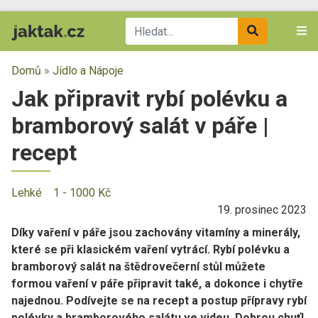
Domů
»
Jídlo a Nápoje
Jak připravit rybí polévku a
bramborový salát v páře |
recept
Lehké
1 - 1000 Kč
19. prosinec 2023
Díky vaření v páře jsou zachovány vitamíny a minerály,
které se při klasickém vaření vytrácí. Rybí polévku a
bramborový salát na štědrovečerní stůl můžete
formou vaření v páře připravit také, a dokonce i chytře
najednou. Podívejte se na recept a postup přípravy rybí
polévky a bramborového salátu ve videu. Dobrou chuť!