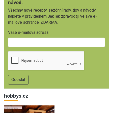
návod.
Všechny nové recepty, sezónní rady, tipy a návody
najdete v pravidelném JakTak zpravodaji ve své e-
mailové schránce. ZDARMA.
Vaše e-mailová adresa
hobbys.cz