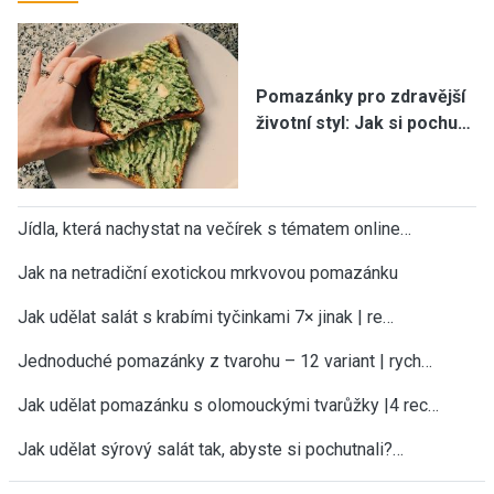
Pomazánky pro zdravější
životní styl: Jak si pochu…
Jídla, která nachystat na večírek s tématem online…
Jak na netradiční exotickou mrkvovou pomazánku
Jak udělat salát s krabími tyčinkami 7× jinak | re…
Jednoduché pomazánky z tvarohu – 12 variant | rych…
Jak udělat pomazánku s olomouckými tvarůžky |4 rec…
Jak udělat sýrový salát tak, abyste si pochutnali?…