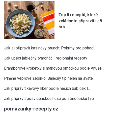
Top 5 receptů, které
zvládnete připravit i při
hra…
Jak si připravit kasinový brunch: Pokrmy pro pohod…
Jak upéct jablečný tvaroháč | regionální recepty
Bramborové kroketky s makovou omáčkou podle Anuše…
Plněné vepřové žebírko: Báječný tip nejen na sváte…
Jak připravit kávový likér podle našich babiček |…
Jak připravit posvícenskou husu po staročesku | re…
pomazanky-recepty.cz