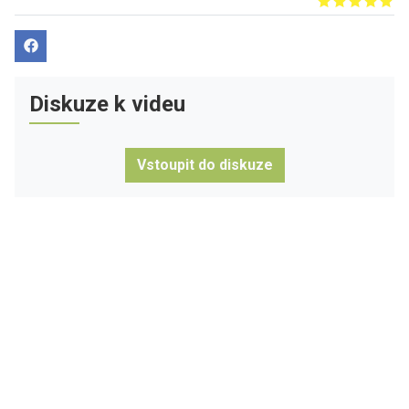
Give it 1/5
Give it 2/5
Give it 3/5
Give it 4/5
Give it 5/5
Diskuze k videu
Vstoupit do diskuze