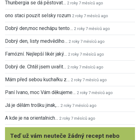
Thunbergia se dá pěstovat…
2 roky 7 měsíců ago
ono staci pouzit selsky rozum
2 roky 7 měsíců ago
Dobrý den,moc nechápu tento…
2 roky 7 měsíců ago
Dobrý den, listy medvědího…
2 roky 7 měsíců ago
Famózní. Nejlepší likér jaký…
2 roky 7 měsíců ago
Dobrý de. Chtěl jsem uvařit…
2 roky 7 měsíců ago
Mám před sebou kuchařku z…
2 roky 7 měsíců ago
Paní Ivano, moc Vám děkujeme…
2 roky 7 měsíců ago
Já je dělám trošku jinak,…
2 roky 7 měsíců ago
A kde je na orientalnich…
2 roky 7 měsíců ago
Teď už vám neuteče žádný recept nebo