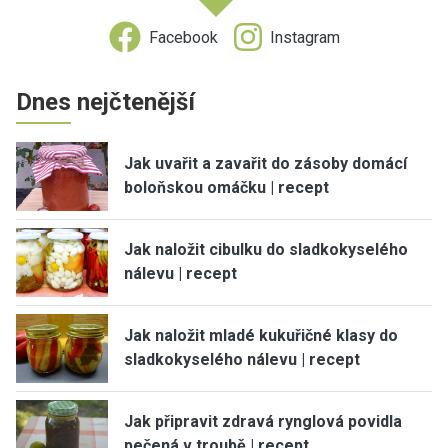
Facebook
Instagram
Dnes nejčtenější
Jak uvařit a zavařit do zásoby domácí
boloňskou omáčku | recept
Jak naložit cibulku do sladkokyselého
nálevu | recept
Jak naložit mladé kukuřičné klasy do
sladkokyselého nálevu | recept
Jak připravit zdravá rynglová povidla
pečená v troubě | recept