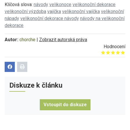
Klíčová slova:
návody
velikonoce
velikonoční dekorace
velikonoční výzdoba
vajíčka
velikonoční vajíčka
velikonoční
nápady
velikonoční dekorace návody
návody na velikonoční
dekorace
Autor:
chorche
|
Zobrazit autorská práva
Hodnocení
Give it 1/5
Give it 2/5
Give it 3/5
Give it 4/5
Give it 5/5
Diskuze k článku
Vstoupit do diskuze