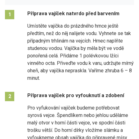
Příprava vajíček natvrdo před barvením
1
Umístěte vajíčka do prázdného hrnce ještě
předtím, než do něj nalijete vodu. Vyhnete se tak
případným trhlinám na vejcích. Hrnec naplňte
studenou vodou. Vajíčka by měla být ve vodě
ponořená celá. Přidáme 1 polévkovou lžíci
vinného octa. Přiveďte vodu k varu, udržujte mírný
oheň, aby vajíčka nepraskla. Vaříme zhruba 6 – 8
minut.
Příprava vajíček pro vyfouknutí a zdobení
2
Pro vyfukování vajíček budeme potřebovat
syrová vejce. Špendlíkem nebo jehlou uděláme
malý otvor v horní části vejce, ve spodní části
trošku větší. Do horní dírky vložíme slámku a
vyfoukneme obsah vajíčka do připravené mísy.