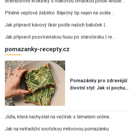
Bramborové kroketky s makovou omáčkou podle Anuše…
Plněné vepřové žebírko: Báječný tip nejen na sváte…
Jak připravit kávový likér podle našich babiček |…
Jak připravit posvícenskou husu po staročesku | re…
pomazanky-recepty.cz
Pomazánky pro zdravější
životní styl: Jak si pochu…
Jídla, která nachystat na večírek s tématem online…
Jak na netradiční exotickou mrkvovou pomazánku