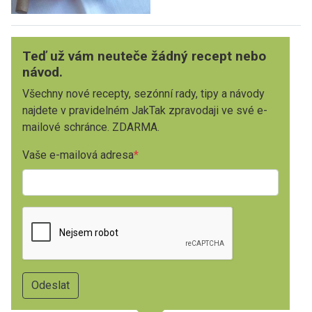
Teď už vám neuteče žádný recept nebo
návod.
Všechny nové recepty, sezónní rady, tipy a návody
najdete v pravidelném JakTak zpravodaji ve své e-
mailové schránce. ZDARMA.
Vaše e-mailová adresa