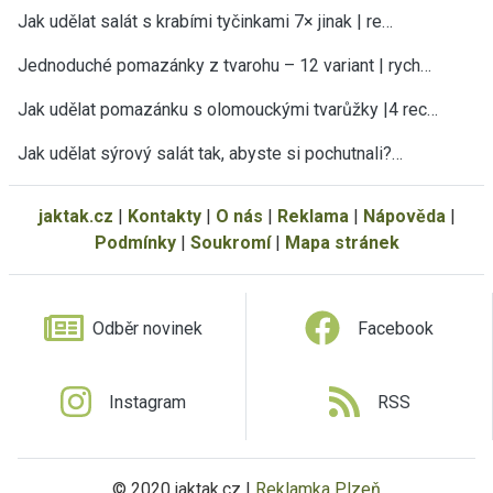
Jak udělat salát s krabími tyčinkami 7× jinak | re…
Jednoduché pomazánky z tvarohu – 12 variant | rych…
Jak udělat pomazánku s olomouckými tvarůžky |4 rec…
Jak udělat sýrový salát tak, abyste si pochutnali?…
jaktak.cz
|
Kontakty
|
O nás
|
Reklama
|
Nápověda
|
Podmínky
|
Soukromí
|
Mapa stránek
Odběr novinek
Facebook
Instagram
RSS
© 2020 jaktak.cz |
Reklamka Plzeň