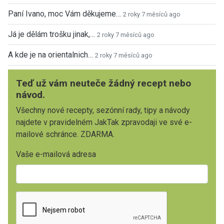
Paní Ivano, moc Vám děkujeme…
2 roky 7 měsíců ago
Já je dělám trošku jinak,…
2 roky 7 měsíců ago
A kde je na orientalnich…
2 roky 7 měsíců ago
Teď už vám neuteče žádný recept nebo
návod.
Všechny nové recepty, sezónní rady, tipy a návody
najdete v pravidelném JakTak zpravodaji ve své e-
mailové schránce. ZDARMA.
Vaše e-mailová adresa