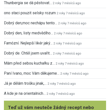
Thunbergia se dá pěstovat…
2 roky 7 měsíců ago
ono staci pouzit selsky rozum
2 roky 7 měsíců ago
Dobrý den,moc nechápu tento…
2 roky 7 měsíců ago
Dobrý den, listy medvědího…
2 roky 7 měsíců ago
Famózní. Nejlepší likér jaký…
2 roky 7 měsíců ago
Dobrý de. Chtěl jsem uvařit…
2 roky 7 měsíců ago
Mám před sebou kuchařku z…
2 roky 7 měsíců ago
Paní Ivano, moc Vám děkujeme…
2 roky 7 měsíců ago
Já je dělám trošku jinak,…
2 roky 7 měsíců ago
A kde je na orientalnich…
2 roky 7 měsíců ago
Teď už vám neuteče žádný recept nebo