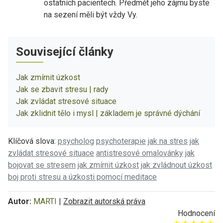
ostatních pacientech. Předmět jeho zájmu byste
na sezení měli být vždy Vy.
Související články
Jak zmírnit úzkost
Jak se zbavit stresu | rady
Jak zvládat stresové situace
Jak zklidnit tělo i mysl | základem je správné dýchání
Klíčová slova:
psycholog
psychoterapie
jak na stres
jak
zvládat stresové situace
antistresové omalovánky
jak
bojovat se stresem
jak zmírnit úzkost
jak zvládnout úzkost
boj proti stresu a úzkosti pomocí meditace
Autor:
MARTI
|
Zobrazit autorská práva
Hodnocení