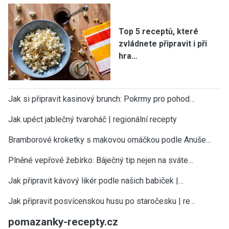
Top 5 receptů, které
zvládnete připravit i při
hra…
Jak si připravit kasinový brunch: Pokrmy pro pohod…
Jak upéct jablečný tvaroháč | regionální recepty
Bramborové kroketky s makovou omáčkou podle Anuše…
Plněné vepřové žebírko: Báječný tip nejen na sváte…
Jak připravit kávový likér podle našich babiček |…
Jak připravit posvícenskou husu po staročesku | re…
pomazanky-recepty.cz