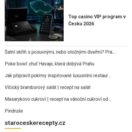
Top casino VIP program v
Česku 2026
Šatní skříň s posuvnými, nebo otočnými dveřmi? Pra…
Poke bowl: chuť Havaje, která dobývá Prahu
Jak připravit pokrmy inspirované luxusními restaur…
Vlčický bramborový salát | recept na salát
Masarykovo cukroví | recept na vánoční cukroví od…
Pindruše
staroceskerecepty.cz