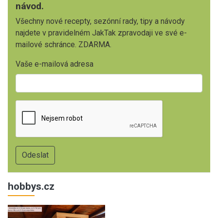
návod.
Všechny nové recepty, sezónní rady, tipy a návody
najdete v pravidelném JakTak zpravodaji ve své e-
mailové schránce. ZDARMA.
Vaše e-mailová adresa
hobbys.cz