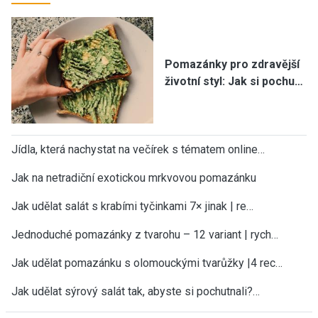
Pomazánky pro zdravější
životní styl: Jak si pochu…
Jídla, která nachystat na večírek s tématem online…
Jak na netradiční exotickou mrkvovou pomazánku
Jak udělat salát s krabími tyčinkami 7× jinak | re…
Jednoduché pomazánky z tvarohu – 12 variant | rych…
Jak udělat pomazánku s olomouckými tvarůžky |4 rec…
Jak udělat sýrový salát tak, abyste si pochutnali?…