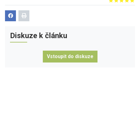
Give it 1/5
Give it 2/5
Give it 3/5
Give it 4/5
Give it 5/5
Diskuze k článku
Vstoupit do diskuze