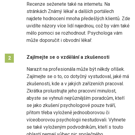
Recenze seženete také na internetu. Na
stránkách Známý lékař a dalších portálech
najdete hodnocení mnoha předešlých klientů. Zde
uvidíte názory více lidí najednou, což by vám také
mělo pomoci se rozhodnout. Psychologa vám
může doporučit i obvodní lékař.
Zajímejte se o vzdělání a zkušenosti
2
Narazit na profesionála může být někdy oříšek.
Zajímejte se o to, co dotyčný vystudoval, jaké má
zkušenosti, kde a v jakých zařízeních pracoval.
Zkrátka prolustrujte jeho pracovní minulost,
abyste se vyhnuli nejrůznějším poradcům, kteří
se jako zkušení psychologové pouze tváří,
přitom třeba vyloženě jednooborovou či
víceoborovou psychologii nestudovali. Vyhnete
se také vyloženým podvodníkům, kteří s touto
oblastí nemají vůbec nic společného.