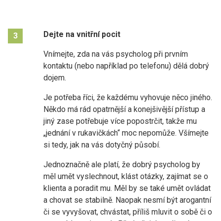
Dejte na vnitřní pocit
3
Vnímejte, zda na vás psycholog při prvním
kontaktu (nebo například po telefonu) dělá dobrý
dojem.
Je potřeba říci, že každému vyhovuje něco jiného.
Někdo má rád opatrnější a konejšivější přístup a
jiný zase potřebuje více popostrčit, takže mu
„jednání v rukavičkách“ moc nepomůže. Všímejte
si tedy, jak na vás dotyčný působí.
Jednoznačně ale platí, že dobrý psycholog by
měl umět vyslechnout, klást otázky, zajímat se o
klienta a poradit mu. Měl by se také umět ovládat
a chovat se stabilně. Naopak nesmí být arogantní
či se vyvyšovat, chvástat, příliš mluvit o sobě či o