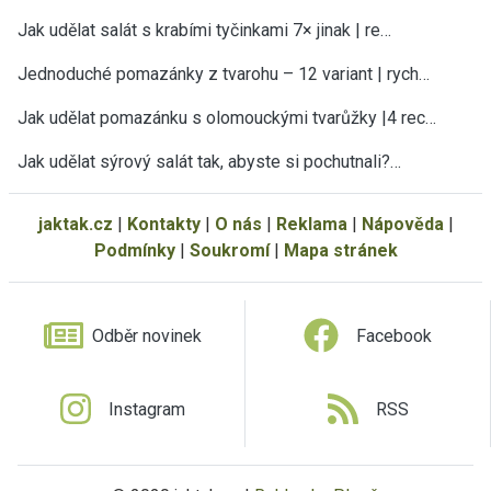
Jak udělat salát s krabími tyčinkami 7× jinak | re…
Jednoduché pomazánky z tvarohu – 12 variant | rych…
Jak udělat pomazánku s olomouckými tvarůžky |4 rec…
Jak udělat sýrový salát tak, abyste si pochutnali?…
jaktak.cz
|
Kontakty
|
O nás
|
Reklama
|
Nápověda
|
Podmínky
|
Soukromí
|
Mapa stránek
Odběr novinek
Facebook
Instagram
RSS