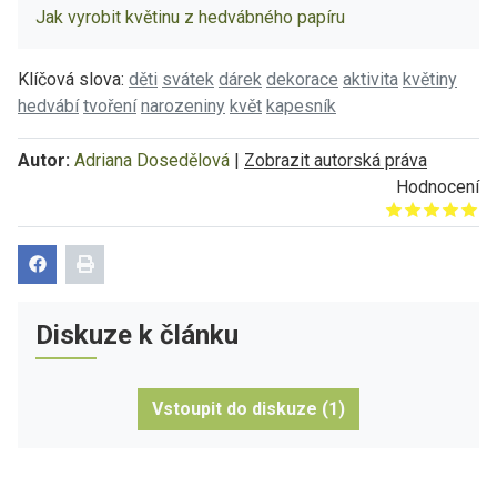
Jak vyrobit květinu z hedvábného papíru
Klíčová slova:
děti
svátek
dárek
dekorace
aktivita
květiny
hedvábí
tvoření
narozeniny
květ
kapesník
Autor:
Adriana Dosedělová
|
Zobrazit autorská práva
Hodnocení
Give it 1/5
Give it 2/5
Give it 3/5
Give it 4/5
Give it 5/5
Diskuze k článku
Vstoupit do diskuze (1)