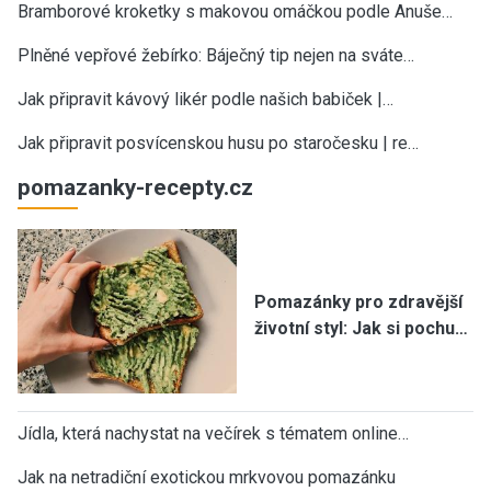
Bramborové kroketky s makovou omáčkou podle Anuše…
Plněné vepřové žebírko: Báječný tip nejen na sváte…
Jak připravit kávový likér podle našich babiček |…
Jak připravit posvícenskou husu po staročesku | re…
pomazanky-recepty.cz
Pomazánky pro zdravější
životní styl: Jak si pochu…
Jídla, která nachystat na večírek s tématem online…
Jak na netradiční exotickou mrkvovou pomazánku