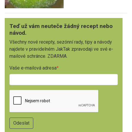
Teď už vám neuteče žádný recept nebo
návod.
Všechny nové recepty, sezónní rady, tipy a návody
najdete v pravidelném JakTak zpravodaji ve své e-
mailové schránce. ZDARMA.
Vaše e-mailová adresa