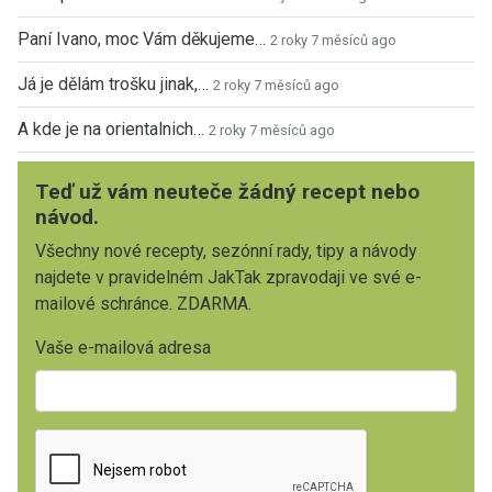
Paní Ivano, moc Vám děkujeme…
2 roky 7 měsíců ago
Já je dělám trošku jinak,…
2 roky 7 měsíců ago
A kde je na orientalnich…
2 roky 7 měsíců ago
Teď už vám neuteče žádný recept nebo
návod.
Všechny nové recepty, sezónní rady, tipy a návody
najdete v pravidelném JakTak zpravodaji ve své e-
mailové schránce. ZDARMA.
Vaše e-mailová adresa