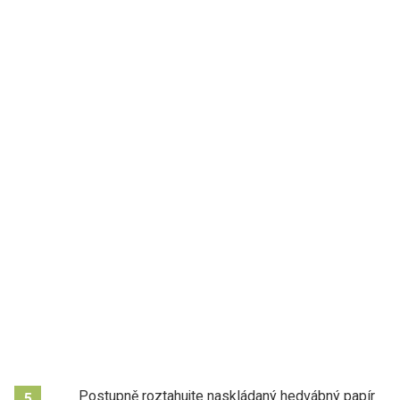
Postupně roztahujte naskládaný hedvábný papír
5