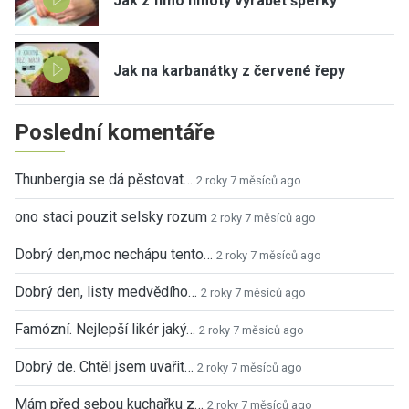
Jak z fimo hmoty vyrábět šperky
Jak na karbanátky z červené řepy
Poslední komentáře
Thunbergia se dá pěstovat…
2 roky 7 měsíců ago
ono staci pouzit selsky rozum
2 roky 7 měsíců ago
Dobrý den,moc nechápu tento…
2 roky 7 měsíců ago
Dobrý den, listy medvědího…
2 roky 7 měsíců ago
Famózní. Nejlepší likér jaký…
2 roky 7 měsíců ago
Dobrý de. Chtěl jsem uvařit…
2 roky 7 měsíců ago
Mám před sebou kuchařku z…
2 roky 7 měsíců ago