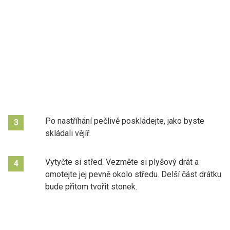
Po nastříhání pečlivě poskládejte, jako byste
3
skládali vějíř.
Vytyčte si střed. Vezměte si plyšový drát a
4
omotejte jej pevně okolo středu. Delší část drátku
bude přitom tvořit stonek.