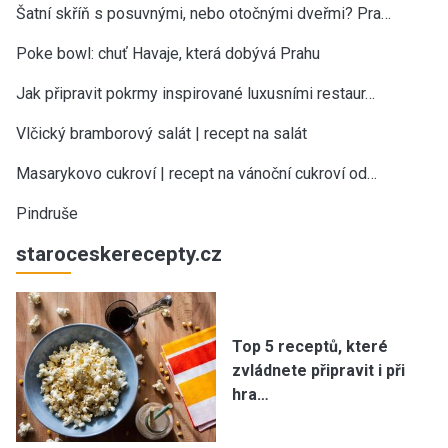
Šatní skříň s posuvnými, nebo otočnými dveřmi? Pra…
Poke bowl: chuť Havaje, která dobývá Prahu
Jak připravit pokrmy inspirované luxusními restaur…
Vlčický bramborový salát | recept na salát
Masarykovo cukroví | recept na vánoční cukroví od…
Pindruše
staroceskerecepty.cz
Top 5 receptů, které
zvládnete připravit i při
hra…