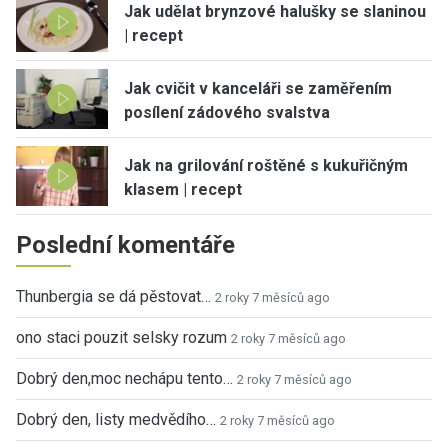
Jak udělat brynzové halušky se slaninou
| recept
Jak cvičit v kanceláři se zaměřením
posílení zádového svalstva
Jak na grilování roštěné s kukuřičným
klasem | recept
Poslední komentáře
Thunbergia se dá pěstovat…
2 roky 7 měsíců ago
ono staci pouzit selsky rozum
2 roky 7 měsíců ago
Dobrý den,moc nechápu tento…
2 roky 7 měsíců ago
Dobrý den, listy medvědího…
2 roky 7 měsíců ago