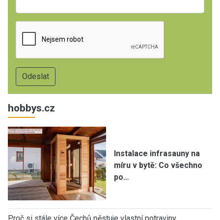
hobbys.cz
Instalace infrasauny na
míru v bytě: Co všechno
po…
Proč si stále více Čechů pěstuje vlastní potraviny…