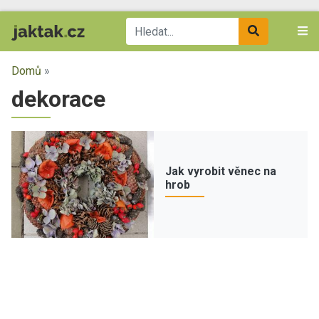
Domů
»
dekorace
Jak vyrobit věnec na
hrob