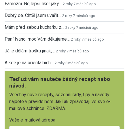
Famózní. Nejlepší likér jaký…
2 roky 7 měsíců ago
Dobrý de. Chtěl jsem uvařit…
2 roky 7 měsíců ago
Mám před sebou kuchařku z…
2 roky 7 měsíců ago
Paní Ivano, moc Vám děkujeme…
2 roky 7 měsíců ago
Já je dělám trošku jinak,…
2 roky 7 měsíců ago
A kde je na orientalnich…
2 roky 8 měsíců ago
Teď už vám neuteče žádný recept nebo
návod.
Všechny nové recepty, sezónní rady, tipy a návody
najdete v pravidelném JakTak zpravodaji ve své e-
mailové schránce. ZDARMA.
Vaše e-mailová adresa