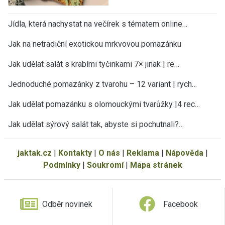
Jídla, která nachystat na večírek s tématem online…
Jak na netradiční exotickou mrkvovou pomazánku
Jak udělat salát s krabími tyčinkami 7× jinak | re…
Jednoduché pomazánky z tvarohu – 12 variant | rych…
Jak udělat pomazánku s olomouckými tvarůžky |4 rec…
Jak udělat sýrový salát tak, abyste si pochutnali?…
jaktak.cz
|
Kontakty
|
O nás
|
Reklama
|
Nápověda
|
Podmínky
|
Soukromí
|
Mapa stránek
Odběr novinek
Facebook