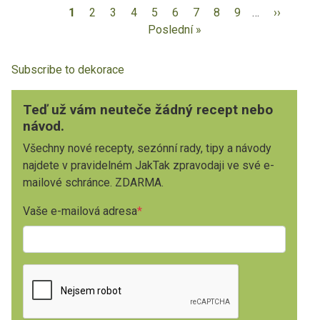
1
2
3
4
5
6
7
8
9
…
››
Poslední »
Subscribe to dekorace
Teď už vám neuteče žádný recept nebo
návod.
Všechny nové recepty, sezónní rady, tipy a návody
najdete v pravidelném JakTak zpravodaji ve své e-
mailové schránce. ZDARMA.
Vaše e-mailová adresa