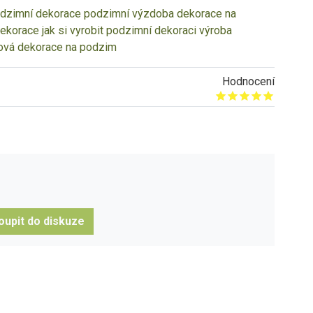
dzimní dekorace
podzimní výzdoba
dekorace na
dekorace
jak si vyrobit podzimní dekoraci
výroba
ová dekorace na podzim
Hodnocení
Give it 1/5
Give it 2/5
Give it 3/5
Give it 4/5
Give it 5/5
oupit do diskuze