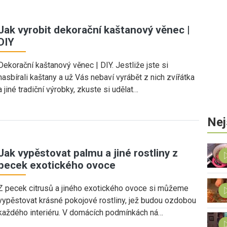
Jak vyrobit dekorační kaštanový věnec |
DIY
Dekorační kaštanový věnec | DIY. Jestliže jste si
nasbírali kaštany a už Vás nebaví vyrábět z nich zvířátka
a jiné tradiční výrobky, zkuste si udělat…
Nej
Jak vypěstovat palmu a jiné rostliny z
pecek exotického ovoce
Z pecek citrusů a jiného exotického ovoce si můžeme
vypěstovat krásné pokojové rostliny, jež budou ozdobou
každého interiéru. V domácích podmínkách ná…