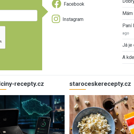
Dobrý
Facebook
Mám 
Instagram
Paní
ago
Já je
A kde
ulciny-recepty.cz
staroceskerecepty.cz