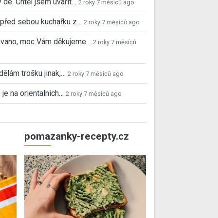
 de. Chtěl jsem uvařit…
2 roky 7 měsíců ago
před sebou kuchařku z…
2 roky 7 měsíců ago
 Ivano, moc Vám děkujeme…
2 roky 7 měsíců
 dělám trošku jinak,…
2 roky 7 měsíců ago
 je na orientalnich…
2 roky 7 měsíců ago
pomazanky-recepty.cz