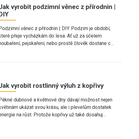
Jak vyrobit podzimní věnec z přírodnin |
DIY
Podzimní věnec z přírodnin | DIY. Podzim je období,
které přeje vycházkám do lesa. Ať už za účelem
houbaření, pejskaření, nebo prostě člověk dostane c…
Jak vyrobit rostlinný výluh z kopřivy
Pěkné dubnové a květnové dny dávají možnost nejen
květinám ukázat svou krásu, ale i plevelům dostatek
energie na růst. Protože kopřivy už také dosahuj…