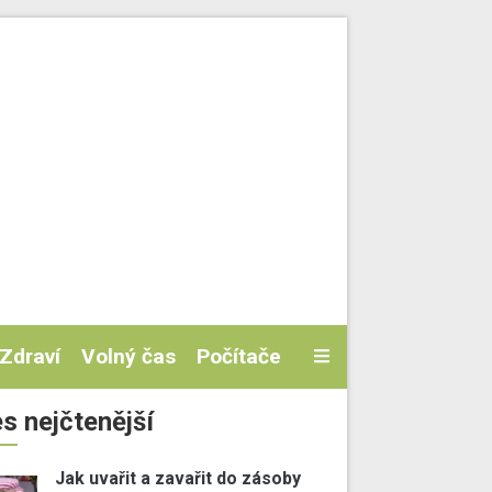
Zdraví
Volný čas
Počítače
s nejčtenější
Jak uvařit a zavařit do zásoby