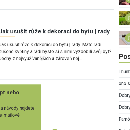
Jak usušit růže k dekoraci do bytu | rady
Jak usušit růže k dekoraci do bytu | rady. Máte rádi
sušené květiny a rádi byste si s nimi vyzdobili svůj byt?
Pos
Jedny z nejvyužívanějších a zároveň nej…
Thunb
ono s
pt nebo
Dobr
Dobrý
 a návody najdete
 e-mailové
Famóz