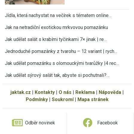
Jídla, která nachystat na večírek s tématem online…
Jak na netradiční exotickou mrkvovou pomazánku
Jak udělat salát s krabími tyčinkami 7× jinak | re…
Jednoduché pomazánky z tvarohu – 12 variant | rych…
Jak udělat pomazánku s olomouckými tvarůžky |4 rec…
Jak udělat sýrový salát tak, abyste si pochutnali?…
jaktak.cz
|
Kontakty
|
O nás
|
Reklama
|
Nápověda
|
Podmínky
|
Soukromí
|
Mapa stránek
Odběr novinek
Facebook