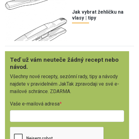
Jak vybrat žehličku na
vlasy | tipy
Teď už vám neuteče žádný recept nebo
návod.
Všechny nové recepty, sezónní rady, tipy a návody
najdete v pravidelném JakTak zpravodaji ve své e-
mailové schránce. ZDARMA.
Vaše e-mailová adresa