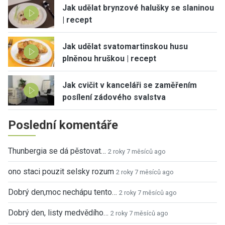
Jak udělat brynzové halušky se slaninou
| recept
Jak udělat svatomartinskou husu
plněnou hruškou | recept
Jak cvičit v kanceláři se zaměřením
posílení zádového svalstva
Poslední komentáře
Thunbergia se dá pěstovat…
2 roky 7 měsíců ago
ono staci pouzit selsky rozum
2 roky 7 měsíců ago
Dobrý den,moc nechápu tento…
2 roky 7 měsíců ago
Dobrý den, listy medvědího…
2 roky 7 měsíců ago