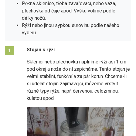
Pěkná sklenice, třeba zavařovací, nebo váza,
plechovka od čaje apod. Výšku volíme podle
délky nožů.
Rýži nebo jinou sypkou surovinu podle našeho
výběru.
Stojan s rýží
1
Sklenici nebo plechovku naplníme rýží asi 1 cm
pod okraj a nože do ní zapícháme. Tento stojan je
velmi stabilní, funkční a za pár korun. Chceme-li
si udělat stojan zajímavější, můžeme vrstvit
různé typy rýže, např. červenou, celozrnnou,
kulatou apod.