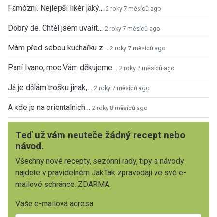
Famózní. Nejlepší likér jaký…
2 roky 7 měsíců ago
Dobrý de. Chtěl jsem uvařit…
2 roky 7 měsíců ago
Mám před sebou kuchařku z…
2 roky 7 měsíců ago
Paní Ivano, moc Vám děkujeme…
2 roky 7 měsíců ago
Já je dělám trošku jinak,…
2 roky 7 měsíců ago
A kde je na orientalnich…
2 roky 8 měsíců ago
Teď už vám neuteče žádný recept nebo
návod.
Všechny nové recepty, sezónní rady, tipy a návody
najdete v pravidelném JakTak zpravodaji ve své e-
mailové schránce. ZDARMA.
Vaše e-mailová adresa