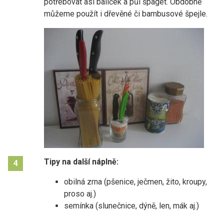
potřebovat asi balíček a půl špaget. Obdobně
můžeme použít i dřevěné či bambusové špejle.
Tipy na další náplně:
4
obilná zrna (pšenice, ječmen, žito, kroupy,
proso aj.)
semínka (slunečnice, dýně, len, mák aj.)