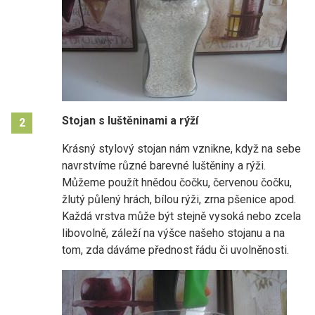
Stojan s luštěninami a rýží
2
Krásný stylový stojan nám vznikne, když na sebe
navrstvíme různé barevné luštěniny a rýži.
Můžeme použít hnědou čočku, červenou čočku,
žlutý půlený hrách, bílou rýži, zrna pšenice apod.
Každá vrstva může být stejně vysoká nebo zcela
libovolně, záleží na výšce našeho stojanu a na
tom, zda dáváme přednost řádu či uvolněnosti.