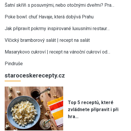
Šatní skříň s posuvnými, nebo otočnými dveřmi? Pra…
Poke bowl: chuť Havaje, která dobývá Prahu
Jak připravit pokrmy inspirované luxusními restaur…
Vlčický bramborový salát | recept na salát
Masarykovo cukroví | recept na vánoční cukroví od…
Pindruše
staroceskerecepty.cz
Top 5 receptů, které
zvládnete připravit i při
hra…