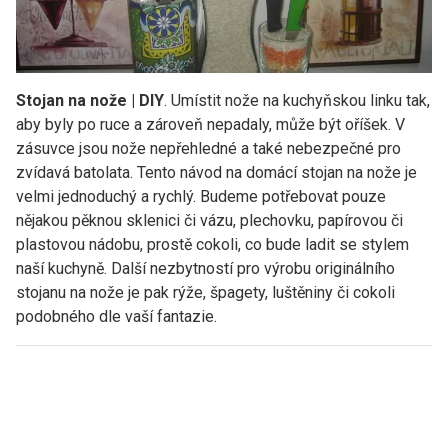
Stojan na nože | DIY
. Umístit nože na kuchyňskou linku tak,
aby byly po ruce a zároveň nepadaly, může být oříšek. V
zásuvce jsou nože nepřehledné a také nebezpečné pro
zvídavá batolata. Tento návod na domácí stojan na nože je
velmi jednoduchý a rychlý. Budeme potřebovat pouze
nějakou pěknou sklenici či vázu, plechovku, papírovou či
plastovou nádobu, prostě cokoli, co bude ladit se stylem
naší kuchyně. Další nezbytností pro výrobu originálního
stojanu na nože je pak rýže, špagety, luštěniny či cokoli
podobného dle vaší fantazie.