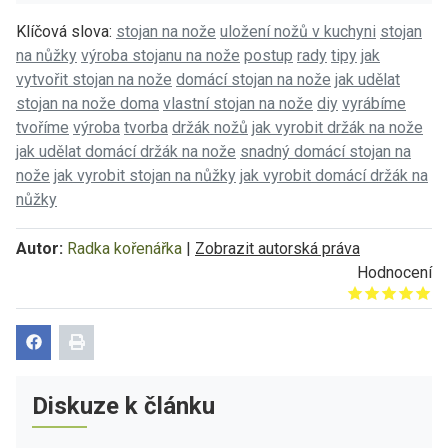
Klíčová slova:
stojan na nože
uložení nožů v kuchyni
stojan
na nůžky
výroba stojanu na nože
postup
rady
tipy
jak
vytvořit stojan na nože
domácí stojan na nože
jak udělat
stojan na nože doma
vlastní stojan na nože
diy
vyrábíme
tvoříme
výroba
tvorba
držák nožů
jak vyrobit držák na nože
jak udělat domácí držák na nože
snadný domácí stojan na
nože
jak vyrobit stojan na nůžky
jak vyrobit domácí držák na
nůžky
Autor:
Radka kořenářka
|
Zobrazit autorská práva
Hodnocení
Give it 1/5
Give it 2/5
Give it 3/5
Give it 4/5
Give it 5/5
Diskuze k článku