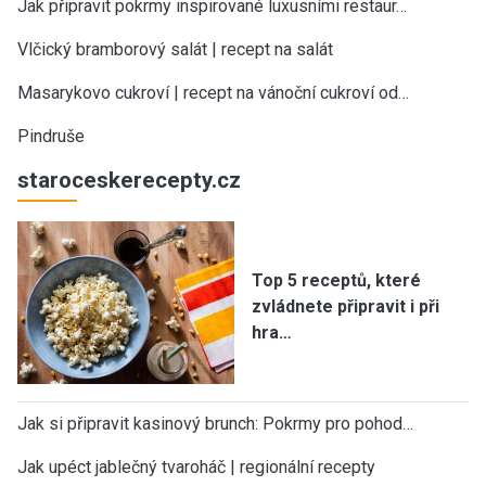
Jak připravit pokrmy inspirované luxusními restaur…
Vlčický bramborový salát | recept na salát
Masarykovo cukroví | recept na vánoční cukroví od…
Pindruše
staroceskerecepty.cz
Top 5 receptů, které
zvládnete připravit i při
hra…
Jak si připravit kasinový brunch: Pokrmy pro pohod…
Jak upéct jablečný tvaroháč | regionální recepty