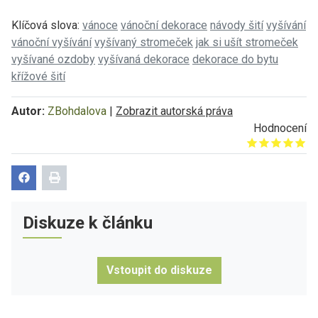
Klíčová slova:
vánoce
vánoční dekorace
návody šití
vyšívání
vánoční vyšívání
vyšívaný stromeček
jak si ušít stromeček
vyšívané ozdoby
vyšívaná dekorace
dekorace do bytu
křížové šití
Autor:
ZBohdalova
|
Zobrazit autorská práva
Hodnocení
Give it 1/5
Give it 2/5
Give it 3/5
Give it 4/5
Give it 5/5
Diskuze k článku
Vstoupit do diskuze