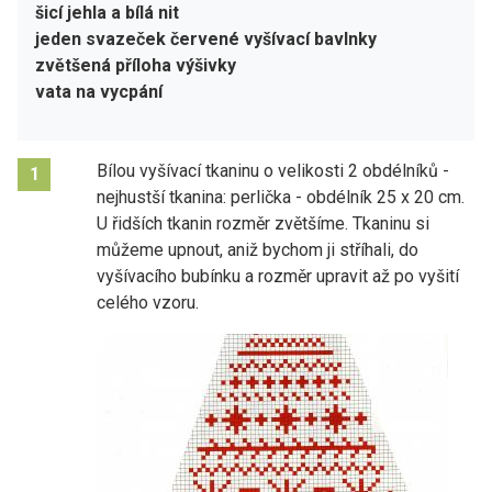
šicí jehla a bílá nit
jeden svazeček červené vyšívací bavlnky
zvětšená příloha výšivky
vata na vycpání
Bílou vyšívací tkaninu o velikosti 2 obdélníků -
1
nejhustší tkanina: perlička - obdélník 25 x 20 cm.
U řidších tkanin rozměr zvětšíme. Tkaninu si
můžeme upnout, aniž bychom ji stříhali, do
vyšívacího bubínku a rozměr upravit až po vyšití
celého vzoru.