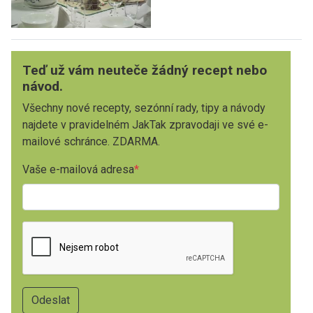
Teď už vám neuteče žádný recept nebo
návod.
Všechny nové recepty, sezónní rady, tipy a návody
najdete v pravidelném JakTak zpravodaji ve své e-
mailové schránce. ZDARMA.
Vaše e-mailová adresa