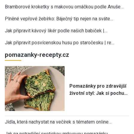
Bramborové kroketky s makovou omáčkou podle Anuše…
Plněné vepřové žebírko: Báječný tip nejen na sváte…
Jak připravit kávový likér podle našich babiček |…
Jak připravit posvícenskou husu po staročesku | re…
pomazanky-recepty.cz
Pomazánky pro zdravější
životní styl: Jak si pochu…
Jídla, která nachystat na večírek s tématem online…
Jak na netradiční exotickou mrkvovou pomazánku