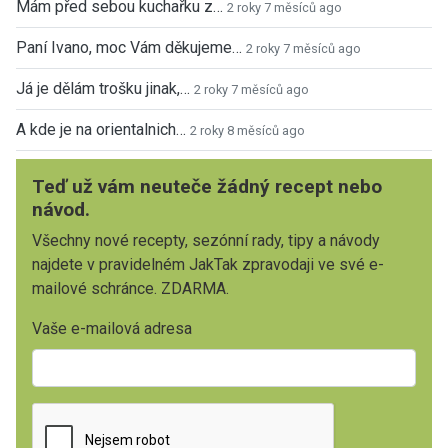
Mám před sebou kuchařku z…
2 roky 7 měsíců ago
Paní Ivano, moc Vám děkujeme…
2 roky 7 měsíců ago
Já je dělám trošku jinak,…
2 roky 7 měsíců ago
A kde je na orientalnich…
2 roky 8 měsíců ago
Teď už vám neuteče žádný recept nebo
návod.
Všechny nové recepty, sezónní rady, tipy a návody
najdete v pravidelném JakTak zpravodaji ve své e-
mailové schránce. ZDARMA.
Vaše e-mailová adresa