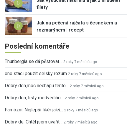
Jak vykuchat makrelu a jak z ní udělat
filety
Jak na pečená rajčata s česnekem a
rozmarýnem | recept
Poslední komentáře
Thunbergia se dá pěstovat…
2 roky 7 měsíců ago
ono staci pouzit selsky rozum
2 roky 7 měsíců ago
Dobrý den,moc nechápu tento…
2 roky 7 měsíců ago
Dobrý den, listy medvědího…
2 roky 7 měsíců ago
Famózní. Nejlepší likér jaký…
2 roky 7 měsíců ago
Dobrý de. Chtěl jsem uvařit…
2 roky 7 měsíců ago