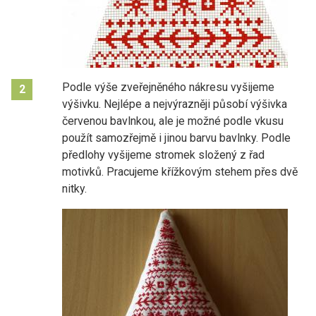
Podle výše zveřejněného nákresu vyšijeme
2
výšivku. Nejlépe a nejvýrazněji působí výšivka
červenou bavlnkou, ale je možné podle vkusu
použít samozřejmě i jinou barvu bavlnky. Podle
předlohy vyšijeme stromek složený z řad
motivků. Pracujeme křížkovým stehem přes dvě
nitky.