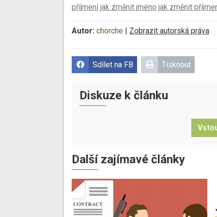
příjmení
jak změnit jméno
jak změnit příjme
Autor:
chorche
|
Zobrazit autorská práva
Sdílet na FB
Tisknout
Diskuze k článku
Vstou
Další zajímavé články