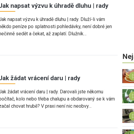
Jak napsat výzvu k úhradě dluhu | rady
Jak napsat výzvu k úhradě dluhu | rady. Dluží-li vám
někdo peníze po splatnosti pohledávky, není dobré jen
nečinně sedět a čekat, až zaplatí. Dlužník…
Nej
Jak žádat vrácení daru | rady
Jak žádat vrácení daru | rady. Darovali jste někomu
počítač, kolo nebo třeba chalupu a obdarovaný se k vám
začal chovat hrubě? V praxi není nic neobvy…