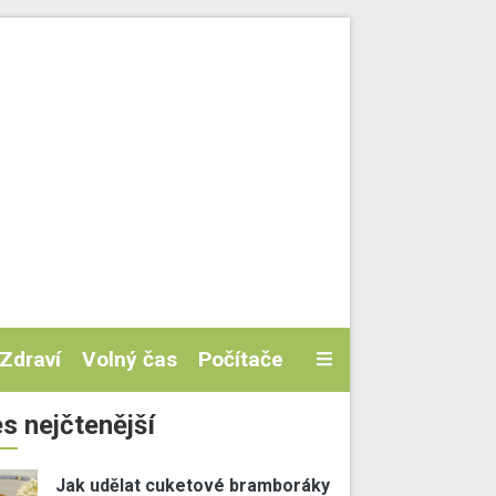
Zdraví
Volný čas
Počítače
s nejčtenější
Jak udělat cuketové bramboráky