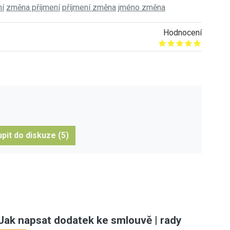
ní
změna příjmení
příjmení změna
jméno změna
Hodnocení
Give it 1/5
Give it 2/5
Give it 3/5
Give it 4/5
Give it 5/5
pit do diskuze (5)
Jak napsat dodatek ke smlouvě | rady