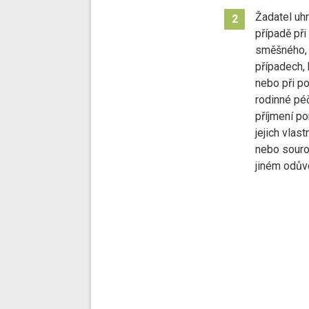
Žadatel uhr
2
případě při
směšného, 
případech, 
nebo při p
rodinné pé
příjmení p
jejich vlas
nebo souroz
jiném odův