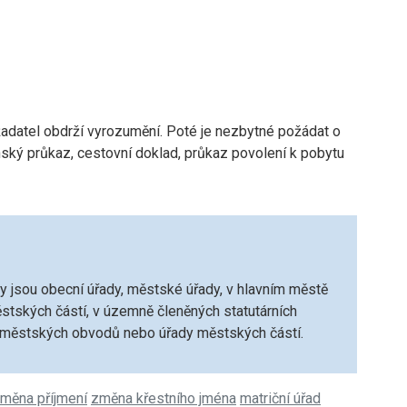
žadatel obdrží vyrozumění. Poté je nezbytné požádat o
ský průkaz, cestovní doklad, průkaz povolení k pobytu
y jsou obecní úřady, městské úřady, v hlavním městě
stských částí, v územně členěných statutárních
městských obvodů nebo úřady městských částí.
měna příjmení
změna křestního jména
matriční úřad