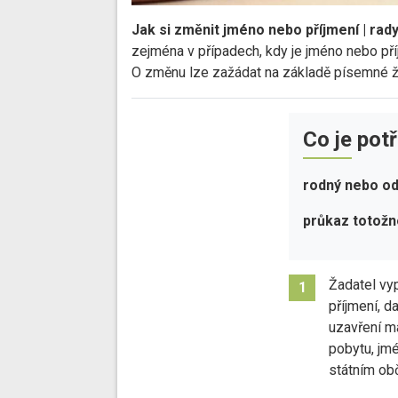
Jak si změnit jméno nebo příjmení | rad
zejména v případech, kdy je jméno nebo pří
O změnu lze zažádat na základě písemné žád
Co je pot
rodný nebo odd
průkaz totožn
Žadatel vy
1
příjmení, d
uzavření ma
pobytu, jmé
státním ob