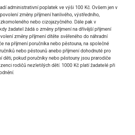
adí administrativní poplatek ve výši 100 Kč. Ovšem jen v
 povolení změny příjmení hanlivého, výstředního,
zkomoleného nebo cizojazyčného. Dále pak v
kdy žadatel žádá o změny příjmení na dřívější příjmení
ovolení změny příjmení dítěte svěřeného do náhradní
če na příjmení poručníka nebo pěstouna, na společné
oručníků nebo pěstounů anebo příjmení dohodnuté pro
tní děti, pokud poručníky nebo pěstouny jsou prarodiče
enci rodičů nezletilých dětí. 1000 Kč platí žadatelé při
odnění.