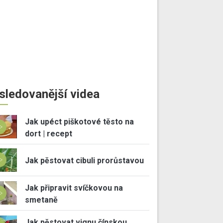
sledovanější videa
Jak upéct piškotové těsto na
dort | recept
Jak pěstovat cibuli prorůstavou
Jak připravit svíčkovou na
smetaně
Jak pěstovat vignu čínskou