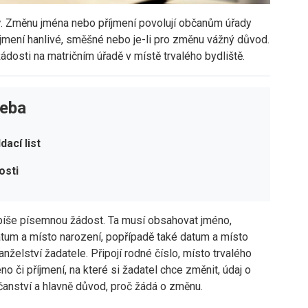
y
. Změnu jména nebo příjmení povolují občanům úřady
jmení hanlivé, směšné nebo je-li pro změnu vážný důvod.
osti na matričním úřadě v místě trvalého bydliště.
řeba
ací list
osti
píše písemnou žádost. Ta musí obsahovat jméno,
atum a místo narození, popřípadě také datum a místo
nželství žadatele. Připojí rodné číslo, místo trvalého
no či příjmení, na které si žadatel chce změnit, údaj o
čanství a hlavně důvod, proč žádá o změnu.