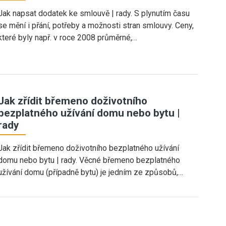
Jak napsat dodatek ke smlouvě | rady. S plynutím času
se mění i přání, potřeby a možnosti stran smlouvy. Ceny,
které byly např. v roce 2008 průměrné,…
Jak zřídit břemeno doživotního
bezplatného užívání domu nebo bytu |
rady
Jak zřídit břemeno doživotního bezplatného užívání
domu nebo bytu | rady. Věcné břemeno bezplatného
užívání domu (případně bytu) je jedním ze způsobů,…