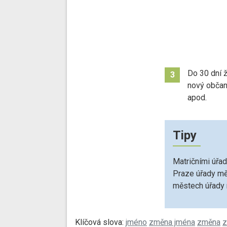
Do 30 dní 
3
nový občan
apod.
Tipy
Matričními úřad
Praze úřady mě
městech úřady 
Klíčová slova:
jméno
změna jména
změna
z