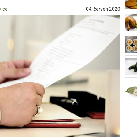
více
04. červen 2020