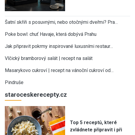
Šatní skříň s posuvnými, nebo otočnými dveřmi? Pra…
Poke bowl: chuť Havaje, která dobývá Prahu
Jak připravit pokrmy inspirované luxusními restaur…
Vlčický bramborový salát | recept na salát
Masarykovo cukroví | recept na vánoční cukroví od…
Pindruše
staroceskerecepty.cz
Top 5 receptů, které
zvládnete připravit i při