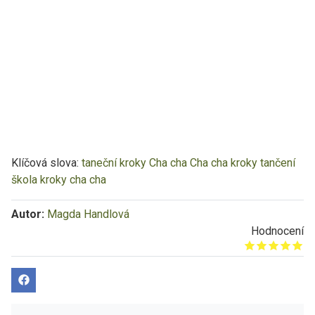
Klíčová slova:
taneční kroky
Cha cha
Cha cha kroky
tančení
škola
kroky cha cha
Autor:
Magda Handlová
Hodnocení
Give it 1/5
Give it 2/5
Give it 3/5
Give it 4/5
Give it 5/5