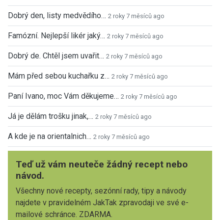
Dobrý den, listy medvědího…
2 roky 7 měsíců ago
Famózní. Nejlepší likér jaký…
2 roky 7 měsíců ago
Dobrý de. Chtěl jsem uvařit…
2 roky 7 měsíců ago
Mám před sebou kuchařku z…
2 roky 7 měsíců ago
Paní Ivano, moc Vám děkujeme…
2 roky 7 měsíců ago
Já je dělám trošku jinak,…
2 roky 7 měsíců ago
A kde je na orientalnich…
2 roky 7 měsíců ago
Teď už vám neuteče žádný recept nebo
návod.
Všechny nové recepty, sezónní rady, tipy a návody
najdete v pravidelném JakTak zpravodaji ve své e-
mailové schránce. ZDARMA.