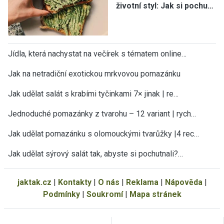
životní styl: Jak si pochu…
Jídla, která nachystat na večírek s tématem online…
Jak na netradiční exotickou mrkvovou pomazánku
Jak udělat salát s krabími tyčinkami 7× jinak | re…
Jednoduché pomazánky z tvarohu – 12 variant | rych…
Jak udělat pomazánku s olomouckými tvarůžky |4 rec…
Jak udělat sýrový salát tak, abyste si pochutnali?…
jaktak.cz
|
Kontakty
|
O nás
|
Reklama
|
Nápověda
|
Podmínky
|
Soukromí
|
Mapa stránek