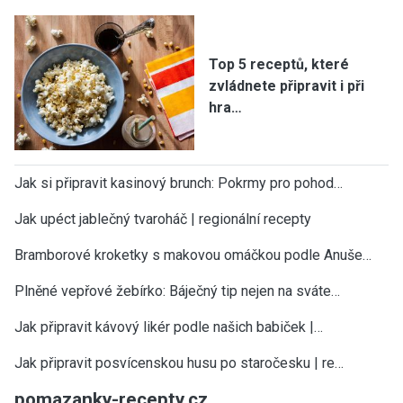
Top 5 receptů, které
zvládnete připravit i při
hra…
Jak si připravit kasinový brunch: Pokrmy pro pohod…
Jak upéct jablečný tvaroháč | regionální recepty
Bramborové kroketky s makovou omáčkou podle Anuše…
Plněné vepřové žebírko: Báječný tip nejen na sváte…
Jak připravit kávový likér podle našich babiček |…
Jak připravit posvícenskou husu po staročesku | re…
pomazanky-recepty.cz