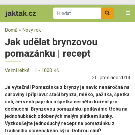
Domů
»
Nový rok
Jak udělat brynzovou
pomazánku | recept
Velmi lehké
1 - 1000 Kč
30. prosinec 2014
Je výtečná! Pomazánka z brynzy je navíc nenáročná na
suroviny i přípravu: stačí brynza, mléko, pažitka, špetka
soli, červená paprika a špetka černého koření pro
dochucení. Brynzovou pomazánku podáváme třeba na
jednohubkách zdobených malým plátkem šunky.
Vyzkoušejte jednoduchý recept na pomazánku z
tradičního slovenského sýru. Dobrou chuť!