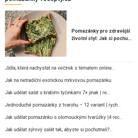
Pomazánky pro zdravější
životní styl: Jak si pochu…
Jídla, která nachystat na večírek s tématem online…
Jak na netradiční exotickou mrkvovou pomazánku
Jak udělat salát s krabími tyčinkami 7× jinak | re…
Jednoduché pomazánky z tvarohu – 12 variant | rych…
Jak udělat pomazánku s olomouckými tvarůžky |4 rec…
Jak udělat sýrový salát tak, abyste si pochutnali?…