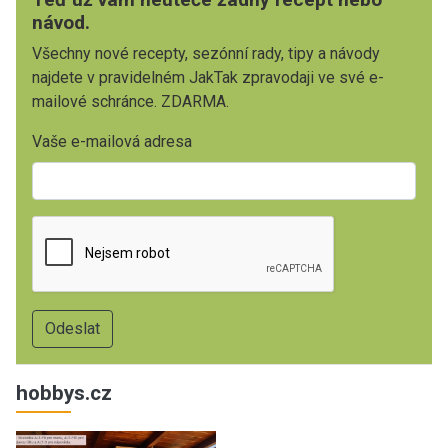
návod.
Všechny nové recepty, sezónní rady, tipy a návody
najdete v pravidelném JakTak zpravodaji ve své e-
mailové schránce. ZDARMA.
Vaše e-mailová adresa
hobbys.cz