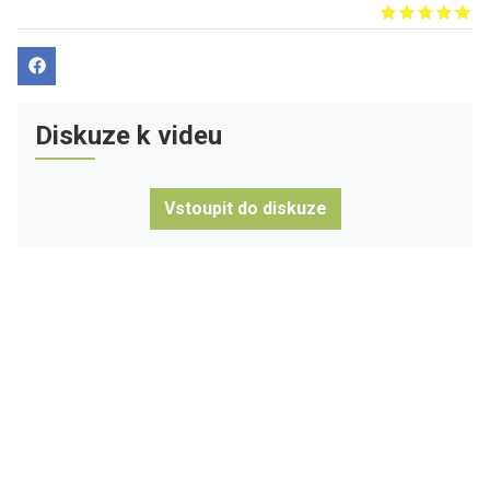
Give it 1/5
Give it 2/5
Give it 3/5
Give it 4/5
Give it 5/5
Diskuze k videu
Vstoupit do diskuze