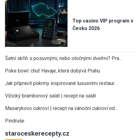
Top casino VIP program v
Česku 2026
Šatní skříň s posuvnými, nebo otočnými dveřmi? Pra…
Poke bowl: chuť Havaje, která dobývá Prahu
Jak připravit pokrmy inspirované luxusními restaur…
Vlčický bramborový salát | recept na salát
Masarykovo cukroví | recept na vánoční cukroví od…
Pindruše
staroceskerecepty.cz