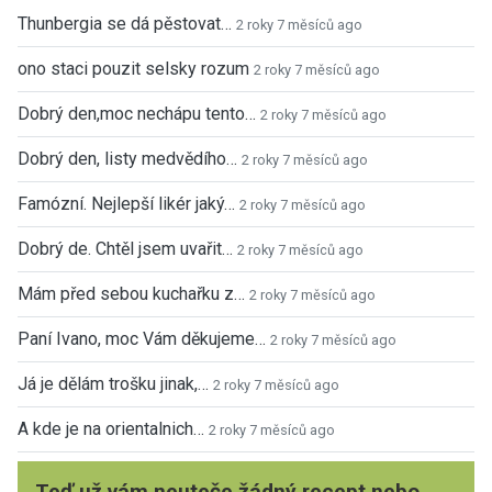
Thunbergia se dá pěstovat…
2 roky 7 měsíců ago
ono staci pouzit selsky rozum
2 roky 7 měsíců ago
Dobrý den,moc nechápu tento…
2 roky 7 měsíců ago
Dobrý den, listy medvědího…
2 roky 7 měsíců ago
Famózní. Nejlepší likér jaký…
2 roky 7 měsíců ago
Dobrý de. Chtěl jsem uvařit…
2 roky 7 měsíců ago
Mám před sebou kuchařku z…
2 roky 7 měsíců ago
Paní Ivano, moc Vám děkujeme…
2 roky 7 měsíců ago
Já je dělám trošku jinak,…
2 roky 7 měsíců ago
A kde je na orientalnich…
2 roky 7 měsíců ago
Teď už vám neuteče žádný recept nebo