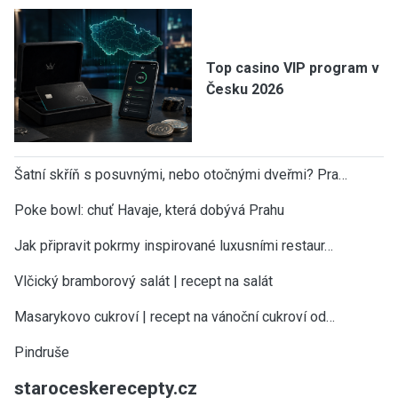
Top casino VIP program v
Česku 2026
Šatní skříň s posuvnými, nebo otočnými dveřmi? Pra…
Poke bowl: chuť Havaje, která dobývá Prahu
Jak připravit pokrmy inspirované luxusními restaur…
Vlčický bramborový salát | recept na salát
Masarykovo cukroví | recept na vánoční cukroví od…
Pindruše
staroceskerecepty.cz