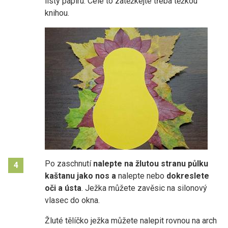
listy papíru. Celé to zatěžkejte třeba těžkou
knihou.
Po zaschnutí
nalepte na žlutou stranu půlku
4
kaštanu jako nos a
nalepte nebo
dokreslete
oči a ústa
. Ježka můžete zavěsic na silonový
vlasec do okna.
Žluté tělíčko ježka můžete nalepit rovnou na arch