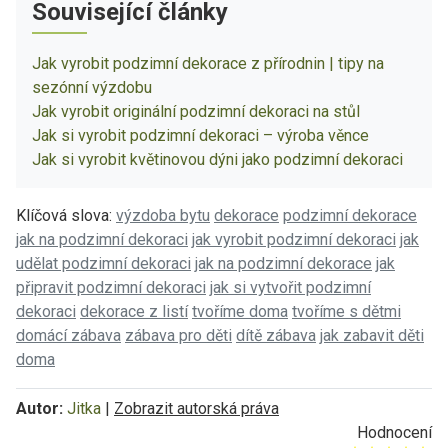
Související články
Jak vyrobit podzimní dekorace z přírodnin | tipy na
sezónní výzdobu
Jak vyrobit originální podzimní dekoraci na stůl
Jak si vyrobit podzimní dekoraci – výroba věnce
Jak si vyrobit květinovou dýni jako podzimní dekoraci
Klíčová slova:
výzdoba bytu
dekorace
podzimní dekorace
jak na podzimní dekoraci
jak vyrobit podzimní dekoraci
jak
udělat podzimní dekoraci
jak na podzimní dekorace
jak
připravit podzimní dekoraci
jak si vytvořit podzimní
dekoraci
dekorace z listí
tvoříme doma
tvoříme s dětmi
domácí zábava
zábava pro děti
dítě zábava
jak zabavit děti
doma
Autor:
Jitka
|
Zobrazit autorská práva
Hodnocení