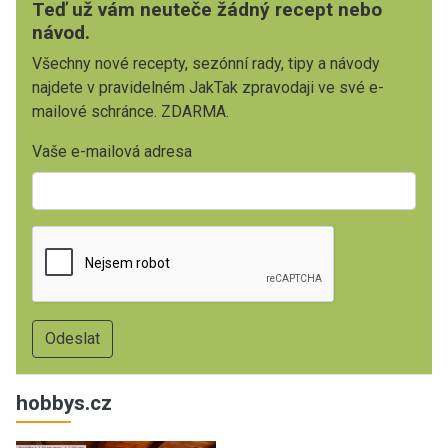
Teď už vám neuteče žádný recept nebo
návod.
Všechny nové recepty, sezónní rady, tipy a návody
najdete v pravidelném JakTak zpravodaji ve své e-
mailové schránce. ZDARMA.
Vaše e-mailová adresa
hobbys.cz