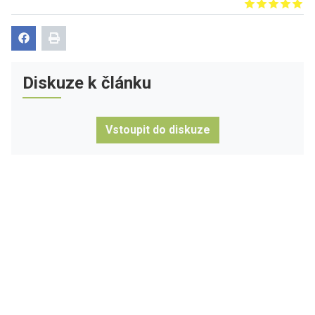
Give it 1/5
Give it 2/5
Give it 3/5
Give it 4/5
Give it 5/5
Diskuze k článku
Vstoupit do diskuze