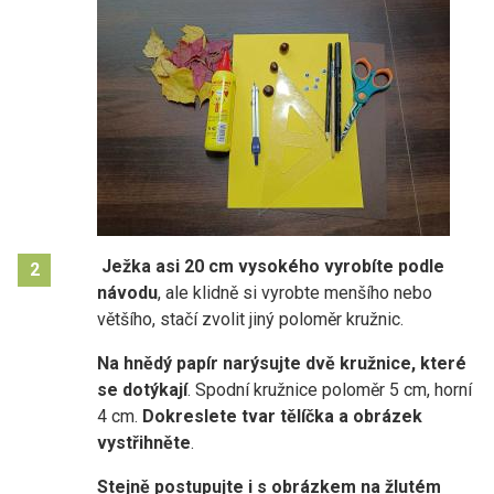
Ježka asi 20 cm vysokého vyrobíte podle
2
návodu
, ale klidně si vyrobte menšího nebo
většího, stačí zvolit jiný poloměr kružnic.
Na hnědý papír narýsujte dvě kružnice, které
se dotýkají
. Spodní kružnice poloměr 5 cm, horní
4 cm.
Dokreslete tvar tělíčka a obrázek
vystřihněte
.
Stejně postupujte i s obrázkem na žlutém