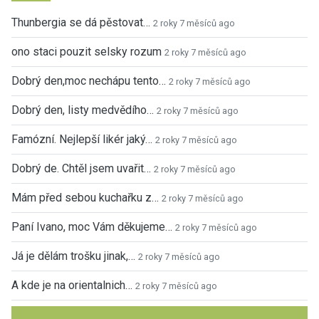
Thunbergia se dá pěstovat…
2 roky 7 měsíců ago
ono staci pouzit selsky rozum
2 roky 7 měsíců ago
Dobrý den,moc nechápu tento…
2 roky 7 měsíců ago
Dobrý den, listy medvědího…
2 roky 7 měsíců ago
Famózní. Nejlepší likér jaký…
2 roky 7 měsíců ago
Dobrý de. Chtěl jsem uvařit…
2 roky 7 měsíců ago
Mám před sebou kuchařku z…
2 roky 7 měsíců ago
Paní Ivano, moc Vám děkujeme…
2 roky 7 měsíců ago
Já je dělám trošku jinak,…
2 roky 7 měsíců ago
A kde je na orientalnich…
2 roky 7 měsíců ago