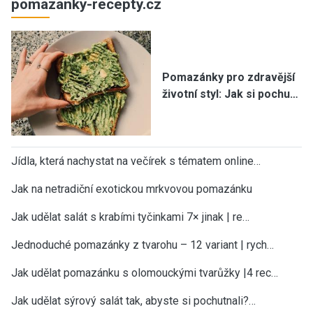
pomazanky-recepty.cz
Pomazánky pro zdravější
životní styl: Jak si pochu…
Jídla, která nachystat na večírek s tématem online…
Jak na netradiční exotickou mrkvovou pomazánku
Jak udělat salát s krabími tyčinkami 7× jinak | re…
Jednoduché pomazánky z tvarohu – 12 variant | rych…
Jak udělat pomazánku s olomouckými tvarůžky |4 rec…
Jak udělat sýrový salát tak, abyste si pochutnali?…