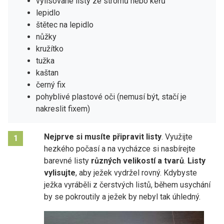
vylisované listy ze stromů nebo keřů
lepidlo
štětec na lepidlo
nůžky
kružítko
tužka
kaštan
černý fix
pohyblivé plastové oči (nemusí být, stačí je
nakreslit fixem)
Nejprve si musíte připravit listy
. Využijte
1
hezkého počasí a na vycházce si nasbírejte
barevné listy
různých velikostí a tvarů
.
Listy
vylisujte
, aby ježek vydržel rovný. Kdybyste
ježka vyráběli z čerstvých listů, během usychání
by se pokroutily a ježek by nebyl tak úhledný.