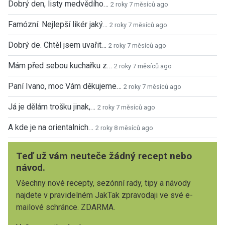
Dobrý den, listy medvědího…
2 roky 7 měsíců ago
Famózní. Nejlepší likér jaký…
2 roky 7 měsíců ago
Dobrý de. Chtěl jsem uvařit…
2 roky 7 měsíců ago
Mám před sebou kuchařku z…
2 roky 7 měsíců ago
Paní Ivano, moc Vám děkujeme…
2 roky 7 měsíců ago
Já je dělám trošku jinak,…
2 roky 7 měsíců ago
A kde je na orientalnich…
2 roky 8 měsíců ago
Teď už vám neuteče žádný recept nebo
návod.
Všechny nové recepty, sezónní rady, tipy a návody
najdete v pravidelném JakTak zpravodaji ve své e-
mailové schránce. ZDARMA.