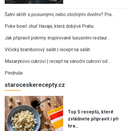
Šatní skříň s posuvnými, nebo otočnými dveřmi? Pra…
Poke bowl: chuť Havaje, která dobývá Prahu
Jak připravit pokrmy inspirované luxusními restaur…
Vlčický bramborový salát | recept na salát
Masarykovo cukroví | recept na vánoční cukroví od…
Pindruše
staroceskerecepty.cz
Top 5 receptů, které
zvládnete připravit i při
hra…