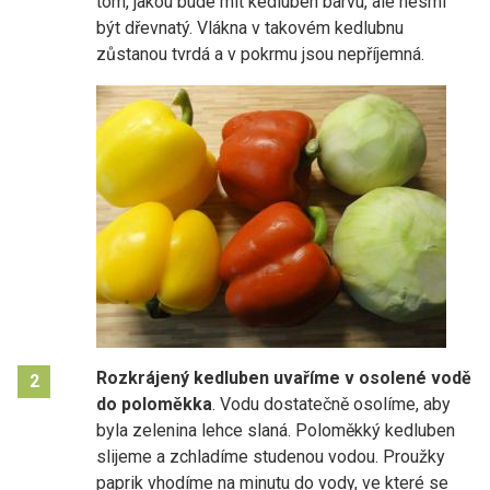
tom, jakou bude mít kedluben barvu, ale nesmí
být dřevnatý. Vlákna v takovém kedlubnu
zůstanou tvrdá a v pokrmu jsou nepříjemná.
Rozkrájený kedluben uvaříme v osolené vodě
2
do poloměkka
. Vodu dostatečně osolíme, aby
byla zelenina lehce slaná. Poloměkký kedluben
slijeme a zchladíme studenou vodou. Proužky
paprik vhodíme na minutu do vody, ve které se