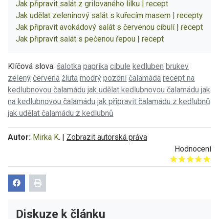
Jak připravit salát z grilovaného lilku | recept
Jak udělat zeleninový salát s kuřecím masem | recepty
Jak připravit avokádový salát s červenou cibulí | recept
Jak připravit salát s pečenou řepou | recept
Klíčová slova:
šalotka
paprika
cibule
kedluben
brukev
zelený
červená
žlutá
modrý
pozdní
čalamáda
recept na
kedlubnovou čalamádu
jak udělat kedlubnovou čalamádu
jak
na kedlubnovou čalamádu
jak připravit čalamádu z kedlubnů
jak udělat čalamádu z kedlubnů
Autor:
Mirka K.
|
Zobrazit autorská práva
Hodnocení
Give it 1/5
Give it 2/5
Give it 3/5
Give it 4/5
Give it 5/5
Diskuze k článku