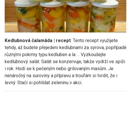
Kedlubnová čalamáda | recept
. Tento recept využijete
tehdy, až budete přejedeni kedlubnami za syrova, popřípadě
různými pokrmy typu kedluben a la … Vyzkoušejte
kedlubnový salát. Salát se konzervuje, takže vydrží ve spíži
i rok. Hodí se k pečeným nebo grilovaným masům. Je
nenáročný na suroviny a přípravu a troufám si tvrdit, že i
levný. Stačí si pohlídat zeleninu v akci.