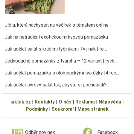
Jídla, která nachystat na večírek s tématem online…
Jak na netradiční exotickou mrkvovou pomazánku
Jak udělat salát s krabími tyčinkami 7× jinak | re…
Jednoduché pomazánky z tvarohu – 12 variant | rych…
Jak udělat pomazánku s olomouckými tvarůžky |4 rec…
Jak udělat sýrový salát tak, abyste si pochutnali?…
jaktak.cz
|
Kontakty
|
O nás
|
Reklama
|
Nápověda
|
Podmínky
|
Soukromí
|
Mapa stránek
Odběr novinek
Facebook