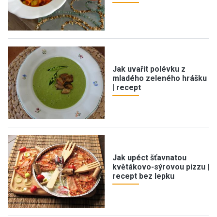
Jak uvařit polévku z
mladého zeleného hrášku
| recept
Jak upéct šťavnatou
květákovo-sýrovou pizzu |
recept bez lepku