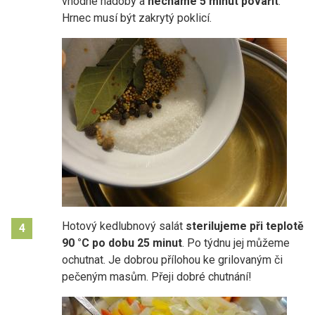
vhodné nádoby a
necháme 5 minut povařit
.
Hrnec musí být zakrytý poklicí.
Hotový kedlubnový salát
sterilujeme při teplotě
4
90 °C po dobu 25 minut
. Po týdnu jej můžeme
ochutnat. Je dobrou přílohou ke grilovaným či
pečeným masům. Přeji dobré chutnání!