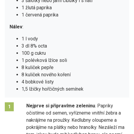
3 šalotky nebo jarní cibulky i s natí
1 žlutá paprika
1 červená paprika
Nálev
:
1 l vody
3 dl 8% octa
100 g cukru
1 polévková lžíce soli
8 kuliček pepře
8 kuliček nového koření
4 bobkové listy
1,5 lžičky hořčičných semínek
Nejprve si připravíme zeleninu
. Papriky
1
očistíme od semen, vyřízneme vnitřní žebra a
nakrájíme na proužky. Kedlubny oloupeme a
pokrájíme na plátky nebo hranolky. Nezáleží ma