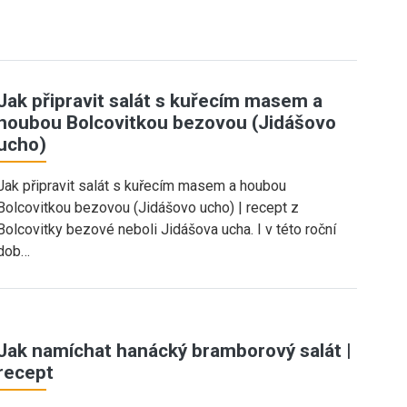
Jak připravit salát s kuřecím masem a
houbou Bolcovitkou bezovou (Jidášovo
ucho)
Jak připravit salát s kuřecím masem a houbou
Bolcovitkou bezovou (Jidášovo ucho) | recept z
Bolcovitky bezové neboli Jidášova ucha. I v této roční
dob…
Jak namíchat hanácký bramborový salát |
recept