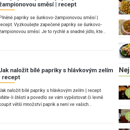
žampionovou směsí | recept
Plněné papriky se šunkovo-žampionovou směsí |
recept. Vyzkoušejte zapečené papriky se šunkovo-
žampionovou směsí. Je to rychlé a snadné jídlo, kte…
Nej
Jak naložit bílé papriky s hlávkovým zelím
| recept
Jak naložit bílé papriky s hlávkovým zelím | recept.
Máte-li štěstí a povedlo se vám vypěstovat či levně
koupit větší množství paprik a není ve vašich…