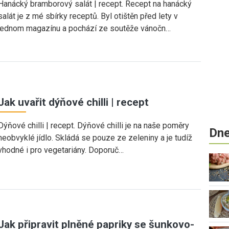
Hanácký bramborový salát | recept. Recept na hanácký
salát je z mé sbírky receptů. Byl otištěn před lety v
jednom magazínu a pochází ze soutěže vánočn…
Jak uvařit dýňové chilli | recept
Dýňové chilli | recept. Dýňové chilli je na naše poměry
Dne
neobvyklé jídlo. Skládá se pouze ze zeleniny a je tudíž
vhodné i pro vegetariány. Doporuč…
Jak připravit plněné papriky se šunkovo-