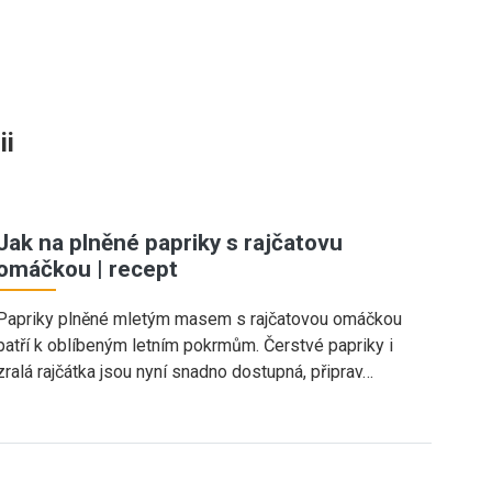
ii
Jak na plněné papriky s rajčatovu
omáčkou | recept
Papriky plněné mletým masem s rajčatovou omáčkou
patří k oblíbeným letním pokrmům. Čerstvé papriky i
zralá rajčátka jsou nyní snadno dostupná, připrav…