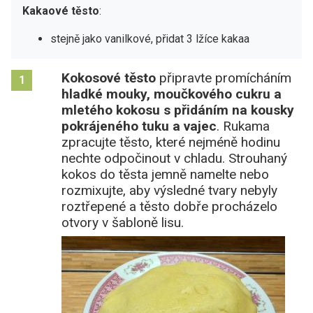
Kakaové těsto
:
stejně jako vanilkové, přidat 3 lžíce kakaa
Kokosové těsto
připravte promícháním
1
hladké mouky, moučkového cukru a
mletého kokosu s přidáním na kousky
pokrájeného tuku a vajec
. Rukama
zpracujte těsto, které nejméně hodinu
nechte odpočinout v chladu. Strouhaný
kokos do těsta jemně namelte nebo
rozmixujte, aby výsledné tvary nebyly
roztřepené a těsto dobře procházelo
otvory v šabloně lisu.