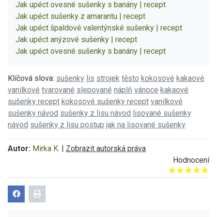
Jak upéct ovesné sušenky s banány | recept
Jak upéct sušenky z amarantu | recept
Jak upéct špaldové valentýnské sušenky | recept
Jak upéct anýzové sušenky | recept
Jak upéct ovesné sušenky s banány | recept
Klíčová slova:
sušenky
lis
strojek
těsto
kokosové
kakaové
vanilkové
tvarované
slepované
náplň
vánoce
kakaové
sušenky recept
kokosové sušenky recept
vanilkové
sušenky návod
sušenky z lisu návod
lisované sušenky
návod
sušenky z lisu postup
jak na lisované sušenky
Autor:
Mirka K.
|
Zobrazit autorská práva
Hodnocení
Give it 1/5
Give it 2/5
Give it 3/5
Give it 4/5
Give it 5/5