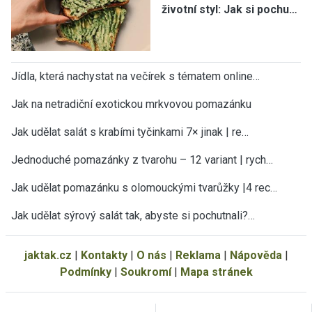
životní styl: Jak si pochu…
Jídla, která nachystat na večírek s tématem online…
Jak na netradiční exotickou mrkvovou pomazánku
Jak udělat salát s krabími tyčinkami 7× jinak | re…
Jednoduché pomazánky z tvarohu – 12 variant | rych…
Jak udělat pomazánku s olomouckými tvarůžky |4 rec…
Jak udělat sýrový salát tak, abyste si pochutnali?…
jaktak.cz
|
Kontakty
|
O nás
|
Reklama
|
Nápověda
|
Podmínky
|
Soukromí
|
Mapa stránek