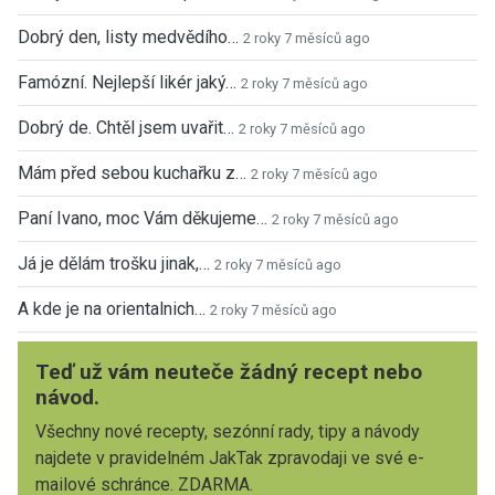
Dobrý den, listy medvědího…
2 roky 7 měsíců ago
Famózní. Nejlepší likér jaký…
2 roky 7 měsíců ago
Dobrý de. Chtěl jsem uvařit…
2 roky 7 měsíců ago
Mám před sebou kuchařku z…
2 roky 7 měsíců ago
Paní Ivano, moc Vám děkujeme…
2 roky 7 měsíců ago
Já je dělám trošku jinak,…
2 roky 7 měsíců ago
A kde je na orientalnich…
2 roky 7 měsíců ago
Teď už vám neuteče žádný recept nebo
návod.
Všechny nové recepty, sezónní rady, tipy a návody
najdete v pravidelném JakTak zpravodaji ve své e-
mailové schránce. ZDARMA.