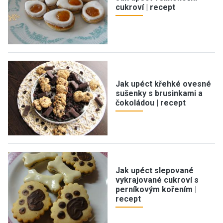
cukroví | recept
Jak upéct křehké ovesné
sušenky s brusinkami a
čokoládou | recept
Jak upéct slepované
vykrajované cukroví s
perníkovým kořením |
recept