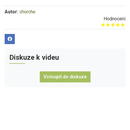
Autor:
chorche
Hodnocení
Give it 1/5
Give it 2/5
Give it 3/5
Give it 4/5
Give it 5/5
Diskuze k videu
Vstoupit do diskuze