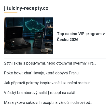
jitulciny-recepty.cz
Top casino VIP program v
Česku 2026
Šatní skříň s posuvnými, nebo otočnými dveřmi? Pra…
Poke bowl: chuť Havaje, která dobývá Prahu
Jak připravit pokrmy inspirované luxusními restaur…
Vlčický bramborový salát | recept na salát
Masarykovo cukroví | recept na vánoční cukroví od…