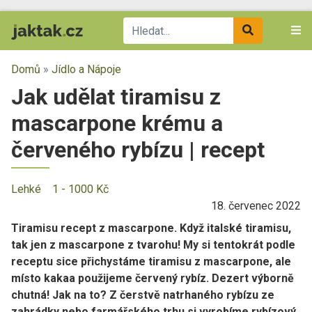
Domů
»
Jídlo a Nápoje
Jak udělat tiramisu z
mascarpone krému a
červeného rybízu | recept
Lehké
1 - 1000 Kč
18. červenec 2022
Tiramisu recept z mascarpone.
Když italské tiramisu,
tak jen z mascarpone z tvarohu! My si tentokrát podle
receptu sice přichystáme tiramisu z mascarpone, ale
místo kakaa použijeme
červený rybíz
. Dezert výborně
chutná! Jak na to? Z čerstvě natrhaného rybízu ze
zahrádky nebo farmářského trhu si
vyrobíme rybízový