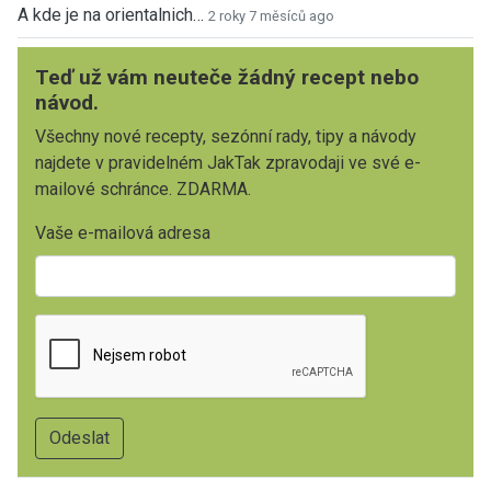
A kde je na orientalnich…
2 roky 7 měsíců ago
Teď už vám neuteče žádný recept nebo
návod.
Všechny nové recepty, sezónní rady, tipy a návody
najdete v pravidelném JakTak zpravodaji ve své e-
mailové schránce. ZDARMA.
Vaše e-mailová adresa