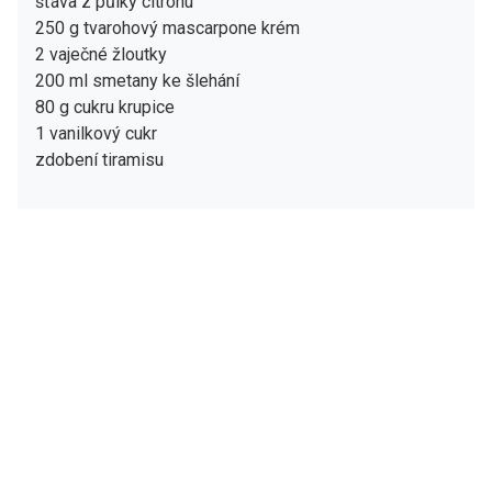
šťáva z půlky citronu
250 g tvarohový mascarpone krém
2 vaječné žloutky
200 ml smetany ke šlehání
80 g cukru krupice
1 vanilkový cukr
zdobení tiramisu