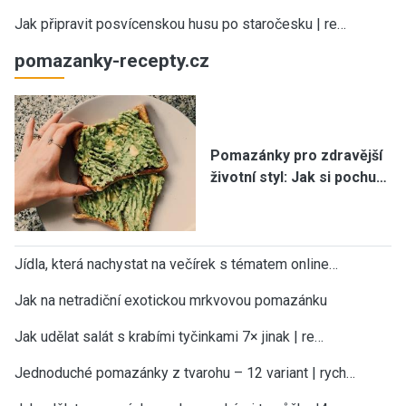
Jak připravit posvícenskou husu po staročesku | re…
pomazanky-recepty.cz
Pomazánky pro zdravější
životní styl: Jak si pochu…
Jídla, která nachystat na večírek s tématem online…
Jak na netradiční exotickou mrkvovou pomazánku
Jak udělat salát s krabími tyčinkami 7× jinak | re…
Jednoduché pomazánky z tvarohu – 12 variant | rych…