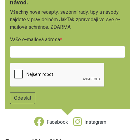
návod.
Všechny nové recepty, sezónní rady, tipy a návody
najdete v pravidelném JakTak zpravodaji ve své e-
mailové schránce. ZDARMA.
Vaše e-mailová adresa
Facebook
Instagram