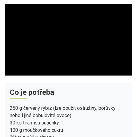
Co je potřeba
250 g červený rybíz (lze použít ostružiny, borůvky
nebo i jiné bobulovité ovoce)
30 ks tiramisu sušenky
100 g moučkového cukru