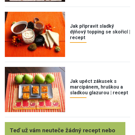
Jak připravit sladký
dýňový topping se skořicí |
recept
Jak upéct zákusek s
marcipánem, hruškou a
sladkou glazurou | recept
Teď už vám neuteče žádný recept nebo