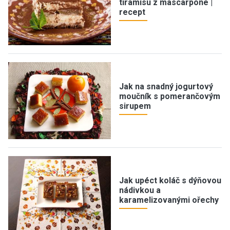
tiramisu z mascarpone |
recept
Jak na snadný jogurtový
moučník s pomerančovým
sirupem
Jak upéct koláč s dýňovou
nádivkou a
karamelizovanými ořechy