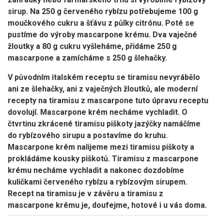
sirup
. Na 250 g červeného rybízu potřebujeme 100 g
moučkového cukru a šťávu z půlky citrónu. Poté se
pustíme do výroby
mascarpone
krému. Dva vaječné
žloutky a 80 g cukru vyšleháme, přidáme 250 g
mascarpone a zamícháme s 250 g šlehačky.
V původním italském receptu
se tiramisu nevyrábělo
ani ze šlehačky, ani z vaječných žloutků, ale moderní
recepty na tiramisu z mascarpone tuto úpravu receptu
dovolují. Mascarpone krém necháme vychladit. O
čtvrtinu zkrácené tiramisu piškoty
jazýčky namáčíme
do rybízového sirupu
a postavíme do kruhu.
Mascarpone krém nalijeme mezi tiramisu piškoty a
prokládáme kousky piškotů. Tiramisu z mascarpone
krému necháme vychladit a nakonec
dozdobíme
kuličkami červeného rybízu
a rybízovým sirupem.
Recept na tiramisu je v závěru a tiramisu z
mascarpone krému je, doufejme, hotové i u vás doma.