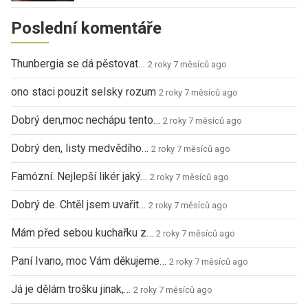
Poslední komentáře
Thunbergia se dá pěstovat…
2 roky 7 měsíců ago
ono staci pouzit selsky rozum
2 roky 7 měsíců ago
Dobrý den,moc nechápu tento…
2 roky 7 měsíců ago
Dobrý den, listy medvědího…
2 roky 7 měsíců ago
Famózní. Nejlepší likér jaký…
2 roky 7 měsíců ago
Dobrý de. Chtěl jsem uvařit…
2 roky 7 měsíců ago
Mám před sebou kuchařku z…
2 roky 7 měsíců ago
Paní Ivano, moc Vám děkujeme…
2 roky 7 měsíců ago
Já je dělám trošku jinak,…
2 roky 7 měsíců ago