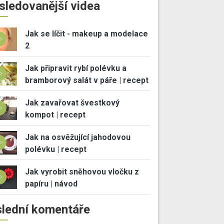
sledovanější videa
Jak se líčit - makeup a modelace
2
Jak připravit rybí polévku a
bramborový salát v páře | recept
Jak zavařovat švestkový
kompot | recept
Jak na osvěžující jahodovou
polévku | recept
Jak vyrobit sněhovou vločku z
papíru | návod
lední komentáře