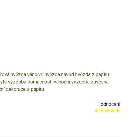
írová hvězda
vánoční hvězda návod
hvězda z papíru
ytu
výzdoba domácnosti
vánoční výzdoba
závěsná
ní dekorace z papíru
Hodnocení
Give it 1/5
Give it 2/5
Give it 3/5
Give it 4/5
Give it 5/5