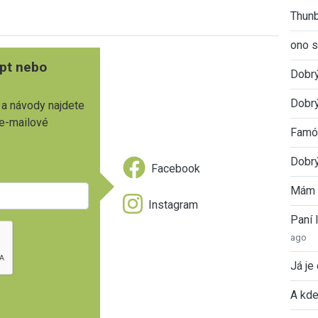
Thunb
ono s
pt nebo
Dobr
Dobrý
 a návody najdete
 e-mailové
Famóz
Dobrý
Facebook
Mám 
Instagram
Paní
ago
Já je
A kde