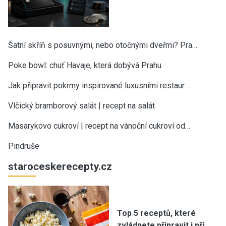
Šatní skříň s posuvnými, nebo otočnými dveřmi? Pra…
Poke bowl: chuť Havaje, která dobývá Prahu
Jak připravit pokrmy inspirované luxusními restaur…
Vlčický bramborový salát | recept na salát
Masarykovo cukroví | recept na vánoční cukroví od…
Pindruše
staroceskerecepty.cz
Top 5 receptů, které
zvládnete připravit i při