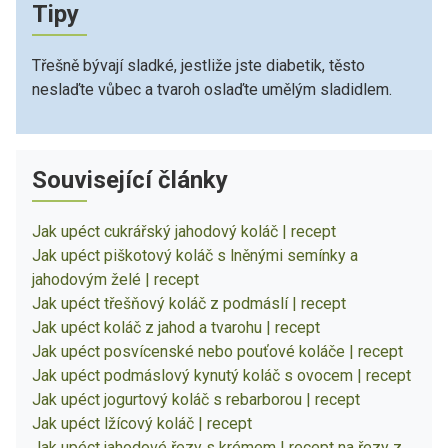
Tipy
Třešně bývají sladké, jestliže jste diabetik, těsto
neslaďte vůbec a tvaroh oslaďte umělým sladidlem.
Související články
Jak upéct cukrářský jahodový koláč | recept
Jak upéct piškotový koláč s lněnými semínky a
jahodovým želé | recept
Jak upéct třešňový koláč z podmáslí | recept
Jak upéct koláč z jahod a tvarohu | recept
Jak upéct posvícenské nebo pouťové koláče | recept
Jak upéct podmáslový kynutý koláč s ovocem | recept
Jak upéct jogurtový koláč s rebarborou | recept
Jak upéct lžícový koláč | recept
Jak upéct jahodové řezy s krémem | recept na řezy z