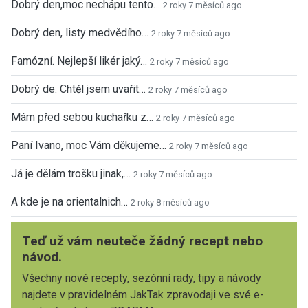
Dobrý den,moc nechápu tento…
2 roky 7 měsíců ago
Dobrý den, listy medvědího…
2 roky 7 měsíců ago
Famózní. Nejlepší likér jaký…
2 roky 7 měsíců ago
Dobrý de. Chtěl jsem uvařit…
2 roky 7 měsíců ago
Mám před sebou kuchařku z…
2 roky 7 měsíců ago
Paní Ivano, moc Vám děkujeme…
2 roky 7 měsíců ago
Já je dělám trošku jinak,…
2 roky 7 měsíců ago
A kde je na orientalnich…
2 roky 8 měsíců ago
Teď už vám neuteče žádný recept nebo
návod.
Všechny nové recepty, sezónní rady, tipy a návody
najdete v pravidelném JakTak zpravodaji ve své e-