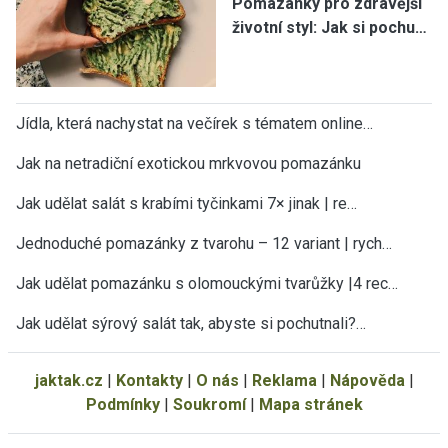
Pomazánky pro zdravější
životní styl: Jak si pochu…
Jídla, která nachystat na večírek s tématem online…
Jak na netradiční exotickou mrkvovou pomazánku
Jak udělat salát s krabími tyčinkami 7× jinak | re…
Jednoduché pomazánky z tvarohu – 12 variant | rych…
Jak udělat pomazánku s olomouckými tvarůžky |4 rec…
Jak udělat sýrový salát tak, abyste si pochutnali?…
jaktak.cz
|
Kontakty
|
O nás
|
Reklama
|
Nápověda
|
Podmínky
|
Soukromí
|
Mapa stránek