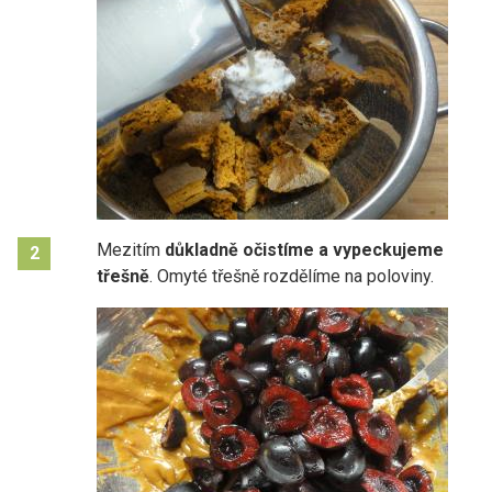
Mezitím
důkladně očistíme a vypeckujeme
2
třešně
. Omyté třešně rozdělíme na poloviny.