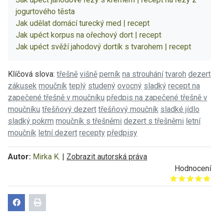
jogurtového těsta
Jak udělat domácí turecký med | recept
Jak upéct korpus na ořechový dort | recept
Jak upéct svěží jahodový dortík s tvarohem | recept
Klíčová slova:
třešně
višně
perník
na strouhání
tvaroh
dezert
zákusek
moučník
teplý
studený
ovocný
sladký
recept na
zapečené třešně v moučníku
předpis na zapečené třešně v
moučníku
třešňový dezert
třešňový moučník
sladké jídlo
sladký pokrm
moučník s třešněmi
dezert s třešněmi
letní
moučník
letní dezert
recepty
předpisy
Autor:
Mirka K.
|
Zobrazit autorská práva
Hodnocení
Give it 1/5
Give it 2/5
Give it 3/5
Give it 4/5
Give it 5/5