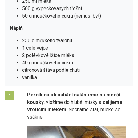
250 ml mléka
500 g vypeckovaných třešní
50 g moučkového cukru (nemusí být)
Náplň
:
250 g měkkého tvarohu
1 celé vejce
2 polévkové lžíce mléka
40 g moučkového cukru
citronová šťáva podle chuti
vanilka
Perník na strouhání nalámeme na menší
1
kousky
, vložíme do hlubší misky a
zalijeme
vroucím mlékem
. Necháme stát, mléko se
vsákne.