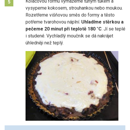
Koláčovou formu vymažeme tuhým tukem a
5
vysypeme kokosem, strouhankou nebo moukou.
Rozetřeme višňovou směs do formy a těsto
potřeme tvarohovou náplní.
Uhladíme stěrkou a
pečeme 20 minut při teplotě 180 °C
. Jí se teplé
i studené. Vychladlý moučník se dá nakrájet
úhledněji než teplý.