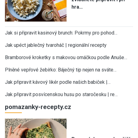
hra…
Jak si připravit kasinový brunch: Pokrmy pro pohod…
Jak upéct jablečný tvaroháč | regionální recepty
Bramborové kroketky s makovou omáčkou podle Anuše…
Plněné vepřové žebírko: Báječný tip nejen na sváte…
Jak připravit kávový likér podle našich babiček |…
Jak připravit posvícenskou husu po staročesku | re…
pomazanky-recepty.cz