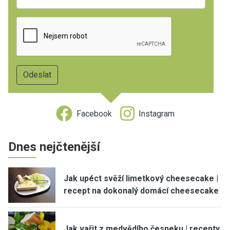
Facebook
Instagram
Dnes nejčtenější
Jak upéct svěží limetkový cheesecake |
recept na dokonalý domácí cheesecake
Jak vařit z medvědího česneku | recepty