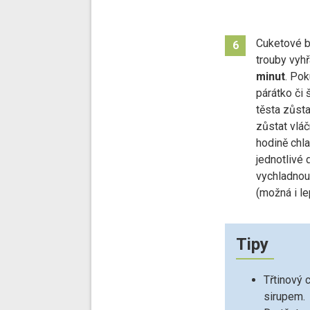
Cuketové b
6
trouby vyh
minut
. Po
párátko či š
těsta zůsta
zůstat vláč
hodině chla
jednotlivé 
vychladnou
(možná i le
Tipy
Třtinový 
sirupem.