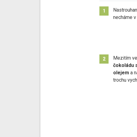
Nastrouha
1
necháme v c
Mezitím ve
2
čokoládu 
olejem
a 
trochu vych