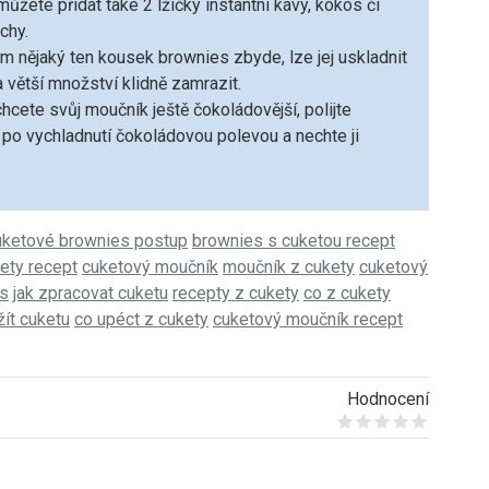
můžete přidat také 2 lžičky instantní kávy, kokos či
chy.
 nějaký ten kousek brownies zbyde, lze jej uskladnit
 a větší množství klidně zamrazit.
chcete svůj moučník ještě čokoládovější, polijte
po vychladnutí čokoládovou polevou a nechte ji
uketové brownies postup
brownies s cuketou recept
ety recept
cuketový moučník
moučník z cukety
cuketový
es
jak zpracovat cuketu
recepty z cukety
co z cukety
žít cuketu
co upéct z cukety
cuketový moučník recept
Hodnocení
Give it 1/5
Give it 2/5
Give it 3/5
Give it 4/5
Give it 5/5