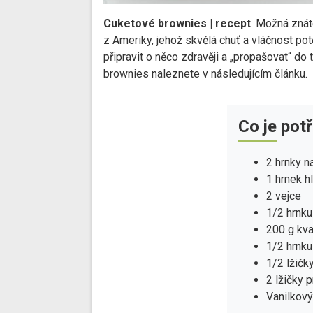
Cuketové brownies | recept
. Možná znát
z Ameriky, jehož skvělá chuť a vláčnost po
připravit o něco zdravěji a „propašovat“ do
brownies naleznete v následujícím článku.
Co je pot
2 hrnky n
1 hrnek h
2 vejce
1/2 hrnku
200 g kva
1/2 hrnku
1/2 lžičk
2 lžičky 
Vanilkový