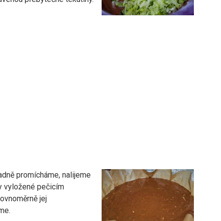
adně promícháme, nalijeme
my vyložené pečicím
rovnoměrně jej
me.