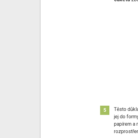
Těsto důkl
5
jej do for
papírem a 
rozprostře