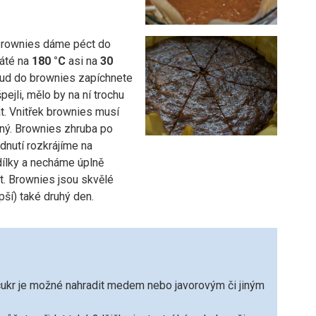
rownies dáme péct do
řáté na
180 °C
asi na
30
kud do brownies zapíchnete
pejli, mělo by na ní trochu
t. Vnitřek brownies musí
ný.
Brownies zhruba po
dnutí rozkrájíme na
dílky a necháme úplně
t. Brownies jsou skvělé
pší) také druhý den.
cukr je možné nahradit medem nebo javorovým či jiným