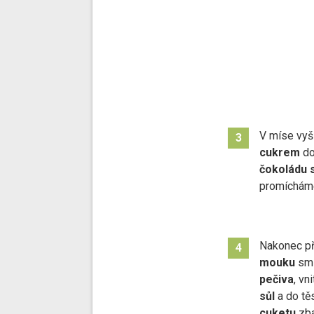
V míse vy
3
cukrem
do
čokoládu 
promícháme
Nakonec p
4
mouku
smí
pečiva
, vn
sůl
a do t
cuketu
zba