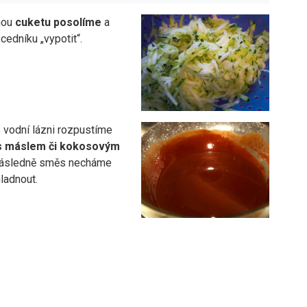
nou
cuketu
posolíme
a
edníku „vypotit“.
 vodní lázni rozpustíme
s máslem či kokosovým
následně směs necháme
ladnout.