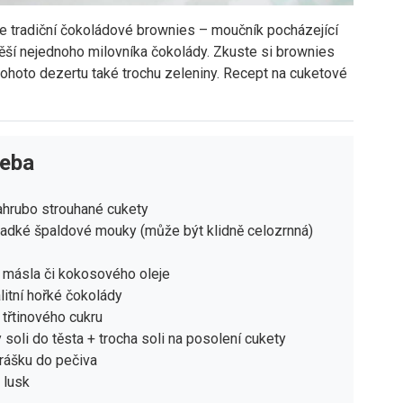
e tradiční čokoládové brownies – moučník pocházející
těší nejednoho milovníka čokolády. Zkuste si brownies
 tohoto dezertu také trochu zeleniny. Recept na cuketové
řeba
ahrubo strouhané cukety
ladké špaldové mouky (může být klidně celozrnná)
 másla či kokosového oleje
litní hořké čokolády
 třtinového cukru
y soli do těsta + trocha soli na posolení cukety
prášku do pečiva
 lusk