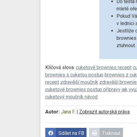
Do těsta 
mleté oře
Pokud Vám
v lednici
Jestliže 
brownies 
ztuhnout.
Klíčová slova:
cuketové brownies recept
c
brownies s cuketou postup
brownies z cuk
recept
zdravější moučník
zdravější browni
cuketové brownies postup přípravy
jak vyu
cuketový moučník návod
Autor:
Jana F.
|
Zobrazit autorská práva
Sdílet na FB
Tisknout