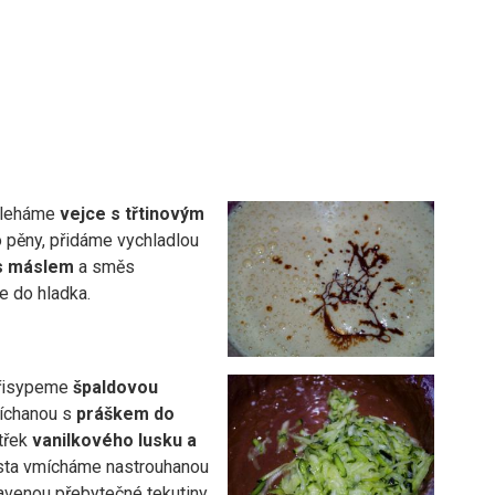
šleháme
vejce s třtinovým
 pěny, přidáme vychladlou
s máslem
a směs
 do hladka.
řisypeme
špaldovou
chanou s
práškem do
itřek
vanilkového lusku a
ěsta vmícháme nastrouhanou
venou přebytečné tekutiny.