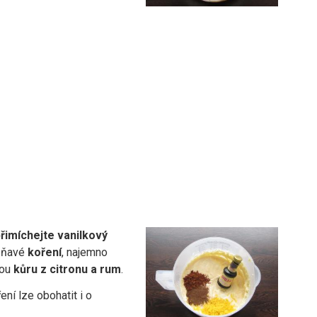
řimíchejte vanilkový
oňavé
koření
, najemno
nou
kůru z citronu a rum
.
ní lze obohatit i o