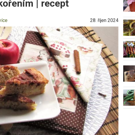
kořením | recept
více
28. říjen 2024