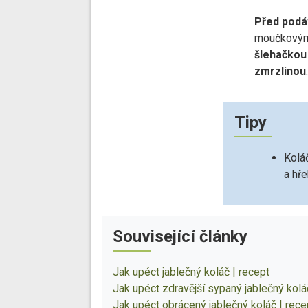
Před podá
moučkový
šlehačkou
zmrzlinou
.
Tipy
Koláč
a hř
Související články
Jak upéct jablečný koláč | recept
Jak upéct zdravější sypaný jablečný kolá
Jak upéct obrácený jablečný koláč | rece