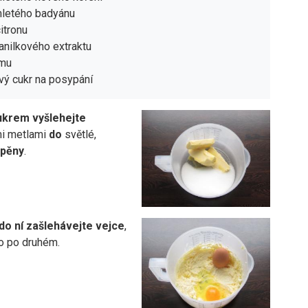
mletého badyánu
citronu
vanilkového extraktu
umu
vý cukr na posypání
ukrem vyšlehejte
mi metlami
do
světlé,
pěny
.
do ní zašlehávejte vejce
,
o po druhém.