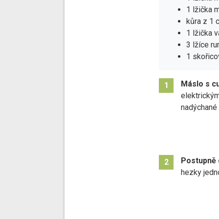
1 lžička 
kůra z 1 
1 lžička 
3 lžíce r
1 skořico
Máslo s c
1
elektrický
nadýchané
Postupně 
2
hezky jedn