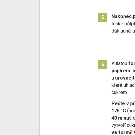
Nakonec p
5
tenké půlp
důkladně, 
Kulatou
for
6
papírem
č
a
urovnejt
které uhla
cukrem.
Pečte v p
175 °C
(hor
40
minut
,
vytvoří cuk
ve formě 