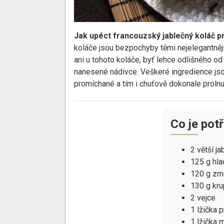
Jak upéct francouzský jablečný koláč p
koláče jsou bezpochyby těmi nejelegantnějš
ani u tohoto koláče, byť lehce odlišného o
nanesené nádivce. Veškeré ingredience js
promíchané a tím i chuťově dokonale prolnu
Co je pot
2 větší ja
125 g hl
120 g zm
130 g kru
2 vejce
1 lžička 
1 lžička 