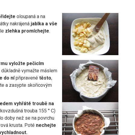
řidejte
oloupaná a na
látky nakrájená
jablka a vše
ale
zlehka promíchejte
.
mu vyložte pečicím
i důkladně vymažte máslem
e do ní
připravené
těsto
,
ďte a zasypte skořicovým
ředem vyhřáté troubě na
kovzdušná trouba 155 ° C)
 do doby než se na povrchu
rová krusta. Poté
nechejte
vychladnout.