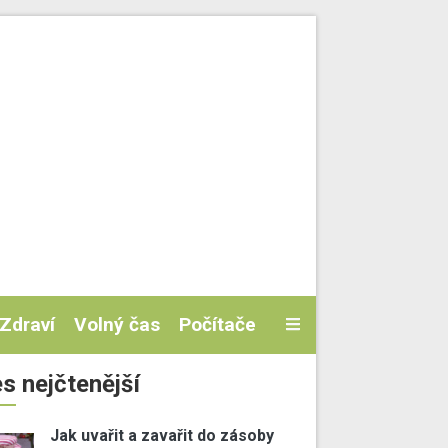
Zdraví
Volný čas
Počítače
s nejčtenější
Jak uvařit a zavařit do zásoby