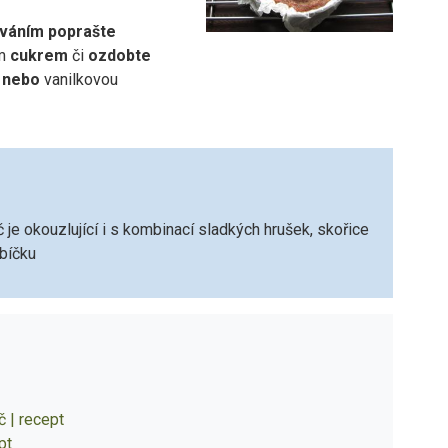
váním poprašte
m
cukrem
či
ozdobte
 nebo
vanilkovou
 je okouzlující i s kombinací sladkých hrušek, skořice
ebíčku
č | recept
pt