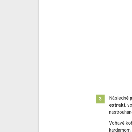
Následně
p
3
extrakt
, v
nastrouha
Voňavé koře
kardamom.