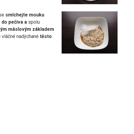
íse
smíchejte mouku
 do pečiva a
spolu
ným
máslovým základem
e
vláčné nadýchané
těsto
.