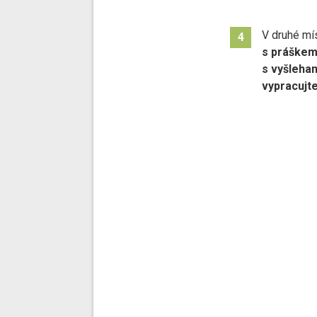
V druhé m
4
s práškem
s vyšleha
vypracujt