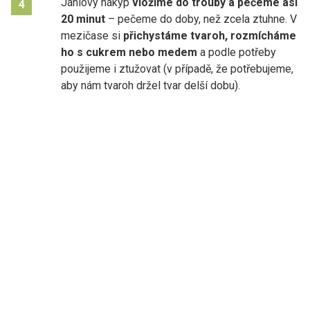
Jáhlový nákyp
vložíme do trouby a pečeme asi
4
20 minut
– pečeme do doby, než zcela ztuhne. V
mezičase si
přichystáme tvaroh, rozmícháme
ho s cukrem nebo medem
a podle potřeby
použijeme i ztužovat (v případě, že potřebujeme,
aby nám tvaroh držel tvar delší dobu).