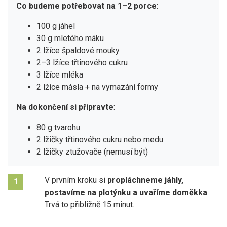
Co budeme potřebovat na 1–2 porce
:
100 g jáhel
30 g mletého máku
2 lžíce špaldové mouky
2–3 lžíce třtinového cukru
3 lžíce mléka
2 lžíce másla + na vymazání formy
Na dokončení si připravte
:
80 g tvarohu
2 lžičky třtinového cukru nebo medu
2 lžičky ztužovače (nemusí být)
V prvním kroku si
propláchneme jáhly,
1
postavíme na plotýnku a uvaříme doměkka
.
Trvá to přibližně 15 minut.