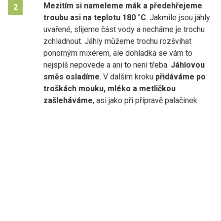
Mezitím si nameleme mák a předehřejeme
2
troubu asi na teplotu 180 °C
. Jakmile jsou jáhly
uvařené, slijeme část vody a necháme je trochu
zchladnout. Jáhly můžeme trochu rozšvihat
ponorným mixérem, ale dohladka se vám to
nejspíš nepovede a ani to není třeba.
Jáhlovou
směs osladíme
. V dalším kroku
přidáváme po
troškách mouku, mléko a metličkou
zašleháváme
, asi jako při přípravě palačinek.