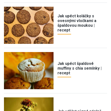
Jak upéct koláčky s
ovesnými vločkami a
špaldovou moukou |
recept
Jak upéct špaldové
muffiny s chia semínky |
recept