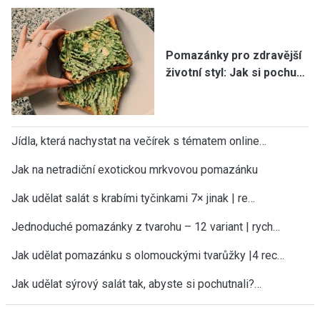
Pomazánky pro zdravější
životní styl: Jak si pochu…
Jídla, která nachystat na večírek s tématem online…
Jak na netradiční exotickou mrkvovou pomazánku
Jak udělat salát s krabími tyčinkami 7× jinak | re…
Jednoduché pomazánky z tvarohu – 12 variant | rych…
Jak udělat pomazánku s olomouckými tvarůžky |4 rec…
Jak udělat sýrový salát tak, abyste si pochutnali?…