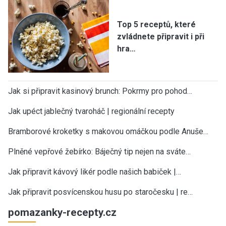
Top 5 receptů, které
zvládnete připravit i při
hra…
Jak si připravit kasinový brunch: Pokrmy pro pohod…
Jak upéct jablečný tvaroháč | regionální recepty
Bramborové kroketky s makovou omáčkou podle Anuše…
Plněné vepřové žebírko: Báječný tip nejen na sváte…
Jak připravit kávový likér podle našich babiček |…
Jak připravit posvícenskou husu po staročesku | re…
pomazanky-recepty.cz