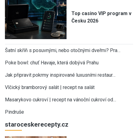
Top casino VIP program v
Česku 2026
Šatní skříň s posuvnými, nebo otočnými dveřmi? Pra…
Poke bowl: chuť Havaje, která dobývá Prahu
Jak připravit pokrmy inspirované luxusními restaur…
Vlčický bramborový salát | recept na salát
Masarykovo cukroví | recept na vánoční cukroví od…
Pindruše
staroceskerecepty.cz