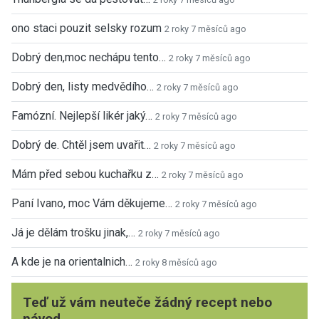
ono staci pouzit selsky rozum
2 roky 7 měsíců ago
Dobrý den,moc nechápu tento…
2 roky 7 měsíců ago
Dobrý den, listy medvědího…
2 roky 7 měsíců ago
Famózní. Nejlepší likér jaký…
2 roky 7 měsíců ago
Dobrý de. Chtěl jsem uvařit…
2 roky 7 měsíců ago
Mám před sebou kuchařku z…
2 roky 7 měsíců ago
Paní Ivano, moc Vám děkujeme…
2 roky 7 měsíců ago
Já je dělám trošku jinak,…
2 roky 7 měsíců ago
A kde je na orientalnich…
2 roky 8 měsíců ago
Teď už vám neuteče žádný recept nebo
návod.