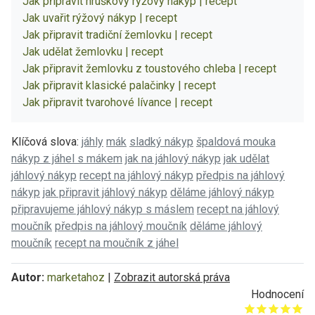
Jak připravit hruškový rýžový nákyp | recept
Jak uvařit rýžový nákyp | recept
Jak připravit tradiční žemlovku | recept
Jak udělat žemlovku | recept
Jak připravit žemlovku z toustového chleba | recept
Jak připravit klasické palačinky | recept
Jak připravit tvarohové lívance | recept
Klíčová slova:
jáhly
mák
sladký nákyp
špaldová mouka
nákyp z jáhel s mákem
jak na jáhlový nákyp
jak udělat
jáhlový nákyp
recept na jáhlový nákyp
předpis na jáhlový
nákyp
jak připravit jáhlový nákyp
děláme jáhlový nákyp
připravujeme jáhlový nákyp s máslem
recept na jáhlový
moučník
předpis na jáhlový moučník
děláme jáhlový
moučník
recept na moučník z jáhel
Autor:
marketahoz
|
Zobrazit autorská práva
Hodnocení
Give it 1/5
Give it 2/5
Give it 3/5
Give it 4/5
Give it 5/5