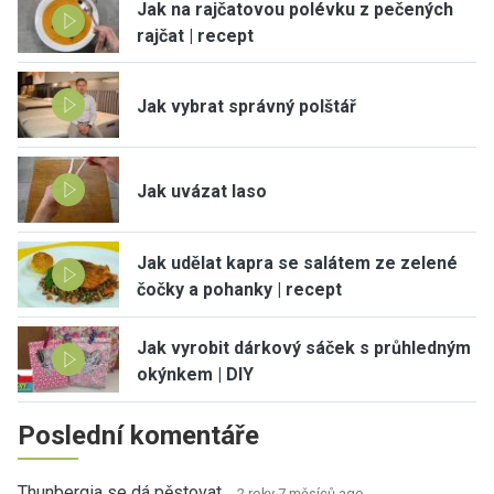
Jak na rajčatovou polévku z pečených
rajčat | recept
Jak vybrat správný polštář
Jak uvázat laso
Jak udělat kapra se salátem ze zelené
čočky a pohanky | recept
Jak vyrobit dárkový sáček s průhledným
okýnkem | DIY
Poslední komentáře
Thunbergia se dá pěstovat…
2 roky 7 měsíců ago