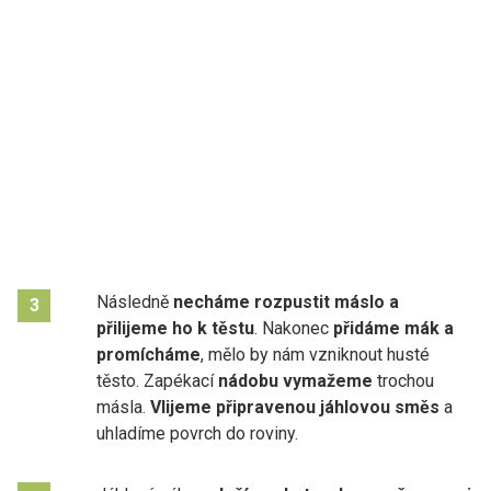
Následně
necháme rozpustit máslo a
3
přilijeme ho k těstu
. Nakonec
přidáme mák a
promícháme
, mělo by nám vzniknout husté
těsto. Zapékací
nádobu vymažeme
trochou
másla.
Vlijeme připravenou jáhlovou směs
a
uhladíme povrch do roviny.