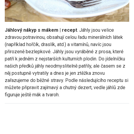
Jáhlový nákyp s mákem | recept
. Jáhly jsou velice
zdravou potravinou, obsahují celou řadu minerálních látek
(například hořčík, draslík, atd.) a vitamínů, navíc jsou
přirozeně bezlepkové. Jáhly jsou vyráběné z prosa, které
patří k jedněm z nejstarších kulturních plodin. Do jídelníčku
našich předků jáhly neodmyslitelně patřily, ale časem se z
něj postupně vytratily a dnes je jen ztěžka znovu
zařazujeme do běžné stravy. Podle následujícího receptu si
můžete připravit zajímavý a chutný dezert, vedle jáhlů zde
figuruje ještě mák a tvaroh.