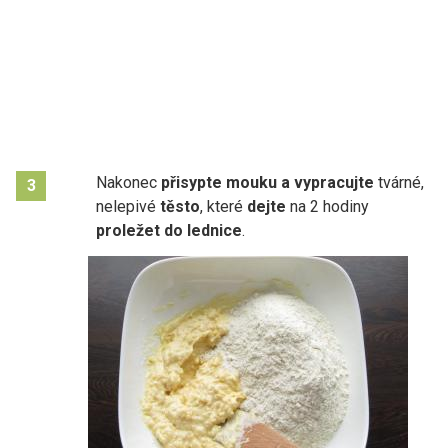
Nakonec
přisypte mouku a vypracujte
tvárné,
3
nelepivé
těsto
, které
dejte
na 2 hodiny
proležet do lednice
.