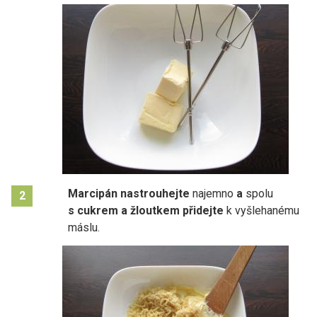
Marcipán nastrouhejte
najemno
a
spolu
2
s cukrem a žloutkem přidejte
k vyšlehanému
máslu.