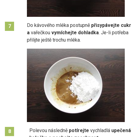
Do kávového mléka postupně
přisypávejte cukr
7
a
vařečkou
vymíchejte
dohladka
. Je-li potřeba
přilijte ještě trochu mléka.
Polevou následně
potírejte
vychladlá
upečená
8