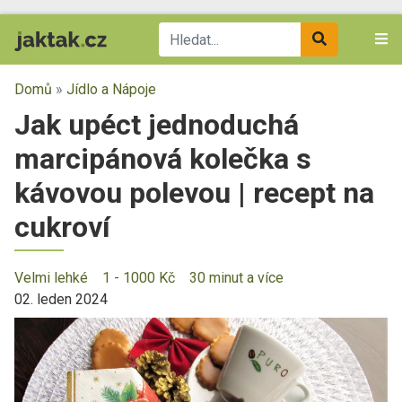
Domů
»
Jídlo a Nápoje
Jak upéct jednoduchá
marcipánová kolečka s
kávovou polevou | recept na
cukroví
Velmi lehké
1 - 1000 Kč
30 minut a více
02. leden 2024