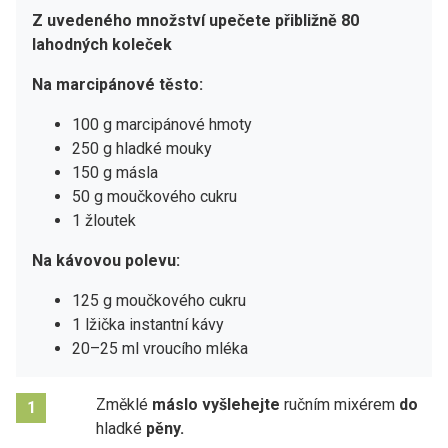
Z uvedeného množství upečete přibližně 80
lahodných koleček
Na marcipánové těsto:
100 g marcipánové hmoty
250 g hladké mouky
150 g másla
50 g moučkového cukru
1 žloutek
Na kávovou polevu:
125 g moučkového cukru
1 lžička instantní kávy
20–25 ml vroucího mléka
Změklé
máslo vyšlehejte
ručním mixérem
do
1
hladké
pěny.