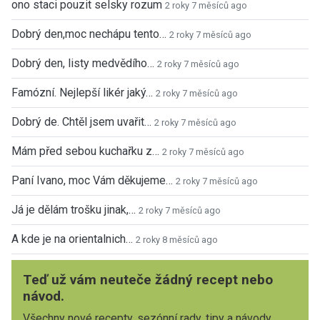
ono staci pouzit selsky rozum
2 roky 7 měsíců ago
Dobrý den,moc nechápu tento…
2 roky 7 měsíců ago
Dobrý den, listy medvědího…
2 roky 7 měsíců ago
Famózní. Nejlepší likér jaký…
2 roky 7 měsíců ago
Dobrý de. Chtěl jsem uvařit…
2 roky 7 měsíců ago
Mám před sebou kuchařku z…
2 roky 7 měsíců ago
Paní Ivano, moc Vám děkujeme…
2 roky 7 měsíců ago
Já je dělám trošku jinak,…
2 roky 7 měsíců ago
A kde je na orientalnich…
2 roky 8 měsíců ago
Teď už vám neuteče žádný recept nebo
návod.
Všechny nové recepty, sezónní rady, tipy a návody