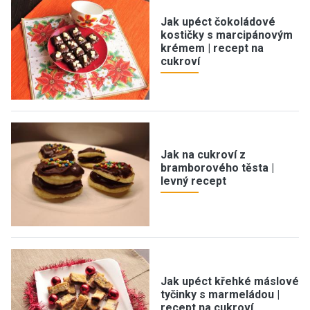
Jak upéct čokoládové
kostičky s marcipánovým
krémem | recept na
cukroví
Jak na cukroví z
bramborového těsta |
levný recept
Jak upéct křehké máslové
tyčinky s marmeládou |
recept na cukroví