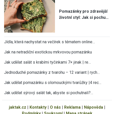
Pomazánky pro zdravější
životní styl: Jak si pochu…
Jídla, která nachystat na večírek s tématem online…
Jak na netradiční exotickou mrkvovou pomazánku
Jak udělat salát s krabími tyčinkami 7× jinak | re…
Jednoduché pomazánky z tvarohu – 12 variant | rych…
Jak udělat pomazánku s olomouckými tvarůžky |4 rec…
Jak udělat sýrový salát tak, abyste si pochutnali?…
jaktak.cz
|
Kontakty
|
O nás
|
Reklama
|
Nápověda
|
Podmínky
|
Soukromí
|
Mapa stránek