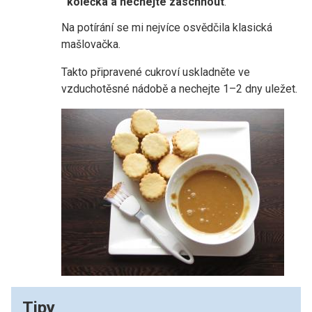
kolečka a nechejte zaschnout
.
Na potírání se mi nejvíce osvědčila klasická
mašlovačka.
Takto připravené cukroví uskladněte ve
vzduchotěsné nádobě a nechejte 1–2 dny uležet.
Tipy