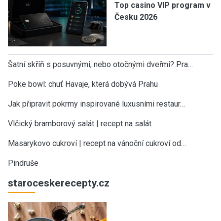
Top casino VIP program v
Česku 2026
Šatní skříň s posuvnými, nebo otočnými dveřmi? Pra…
Poke bowl: chuť Havaje, která dobývá Prahu
Jak připravit pokrmy inspirované luxusními restaur…
Vlčický bramborový salát | recept na salát
Masarykovo cukroví | recept na vánoční cukroví od…
Pindruše
staroceskerecepty.cz