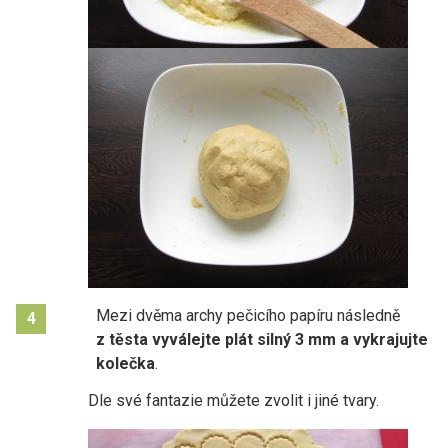
Mezi dvěma archy pečicího papíru následně
4
z těsta vyválejte plát silný 3 mm a
vykrajujte
kolečka
.
Dle své fantazie můžete zvolit i jiné tvary.