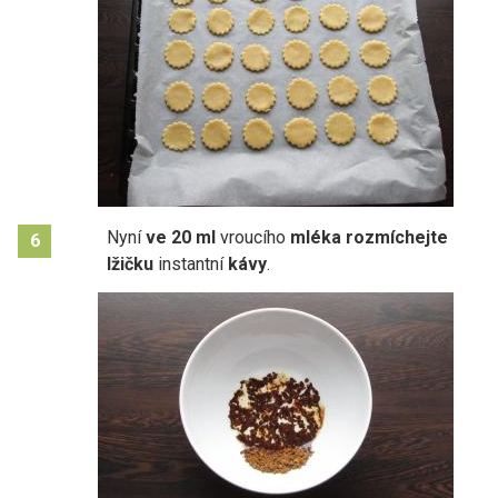
Nyní
ve 20 ml
vroucího
mléka rozmíchejte
6
lžičku
instantní
kávy
.