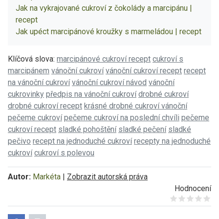
Jak na vykrajované cukroví z čokolády a marcipánu |
recept
Jak upéct marcipánové kroužky s marmeládou | recept
Klíčová slova:
marcipánové cukroví recept
cukroví s
marcipánem
vánoční cukroví
vánoční cukroví recept
recept
na vánoční cukroví
vánoční cukroví návod
vánoční
cukrovinky
předpis na vánoční cukroví
drobné cukroví
drobné cukroví recept
krásné drobné cukroví vánoční
pečeme cukroví
pečeme cukroví na poslední chvíli
pečeme
cukroví recept
sladké pohoštění
sladké pečení
sladké
pečivo
recept na jednoduché cukroví
recepty na jednoduché
cukroví
cukroví s polevou
Autor:
Markéta
|
Zobrazit autorská práva
Hodnocení
Give it 1/5
Give it 2/5
Give it 3/5
Give it 4/5
Give it 5/5