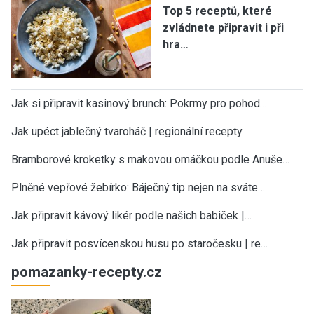
Top 5 receptů, které
zvládnete připravit i při
hra…
Jak si připravit kasinový brunch: Pokrmy pro pohod…
Jak upéct jablečný tvaroháč | regionální recepty
Bramborové kroketky s makovou omáčkou podle Anuše…
Plněné vepřové žebírko: Báječný tip nejen na sváte…
Jak připravit kávový likér podle našich babiček |…
Jak připravit posvícenskou husu po staročesku | re…
pomazanky-recepty.cz