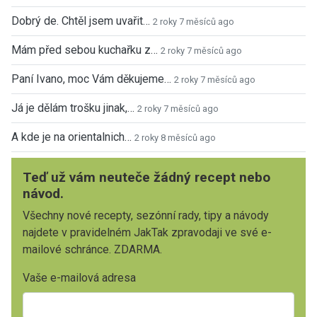
Dobrý de. Chtěl jsem uvařit…
2 roky 7 měsíců ago
Mám před sebou kuchařku z…
2 roky 7 měsíců ago
Paní Ivano, moc Vám děkujeme…
2 roky 7 měsíců ago
Já je dělám trošku jinak,…
2 roky 7 měsíců ago
A kde je na orientalnich…
2 roky 8 měsíců ago
Teď už vám neuteče žádný recept nebo
návod.
Všechny nové recepty, sezónní rady, tipy a návody
najdete v pravidelném JakTak zpravodaji ve své e-
mailové schránce. ZDARMA.
Vaše e-mailová adresa