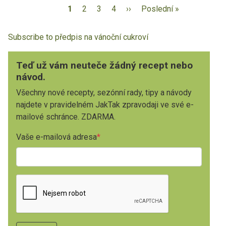
1
2
3
4
››
Poslední »
Subscribe to předpis na vánoční cukroví
Teď už vám neuteče žádný recept nebo
návod.
Všechny nové recepty, sezónní rady, tipy a návody
najdete v pravidelném JakTak zpravodaji ve své e-
mailové schránce. ZDARMA.
Vaše e-mailová adresa