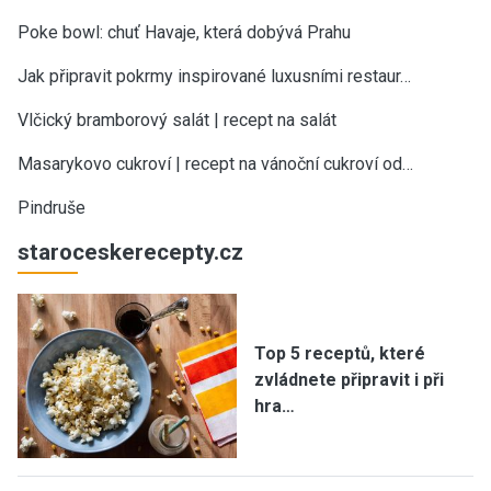
Poke bowl: chuť Havaje, která dobývá Prahu
Jak připravit pokrmy inspirované luxusními restaur…
Vlčický bramborový salát | recept na salát
Masarykovo cukroví | recept na vánoční cukroví od…
Pindruše
staroceskerecepty.cz
Top 5 receptů, které
zvládnete připravit i při
hra…