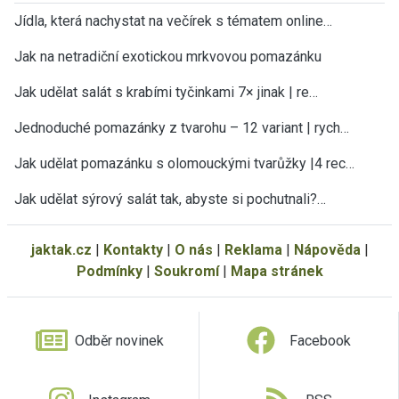
Jídla, která nachystat na večírek s tématem online…
Jak na netradiční exotickou mrkvovou pomazánku
Jak udělat salát s krabími tyčinkami 7× jinak | re…
Jednoduché pomazánky z tvarohu – 12 variant | rych…
Jak udělat pomazánku s olomouckými tvarůžky |4 rec…
Jak udělat sýrový salát tak, abyste si pochutnali?…
jaktak.cz
|
Kontakty
|
O nás
|
Reklama
|
Nápověda
|
Podmínky
|
Soukromí
|
Mapa stránek
Odběr novinek
Facebook