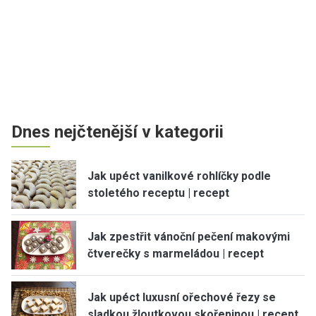
Dnes nejčtenější v kategorii
Jak upéct vanilkové rohlíčky podle
stoletého receptu | recept
Jak zpestřit vánoční pečení makovými
čtverečky s marmeládou | recept
Jak upéct luxusní ořechové řezy se
sladkou žloutkovou skořepinou | recept