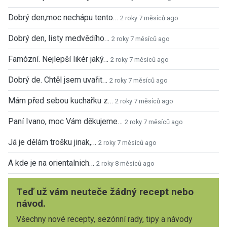
Dobrý den,moc nechápu tento…
2 roky 7 měsíců ago
Dobrý den, listy medvědího…
2 roky 7 měsíců ago
Famózní. Nejlepší likér jaký…
2 roky 7 měsíců ago
Dobrý de. Chtěl jsem uvařit…
2 roky 7 měsíců ago
Mám před sebou kuchařku z…
2 roky 7 měsíců ago
Paní Ivano, moc Vám děkujeme…
2 roky 7 měsíců ago
Já je dělám trošku jinak,…
2 roky 7 měsíců ago
A kde je na orientalnich…
2 roky 8 měsíců ago
Teď už vám neuteče žádný recept nebo
návod.
Všechny nové recepty, sezónní rady, tipy a návody