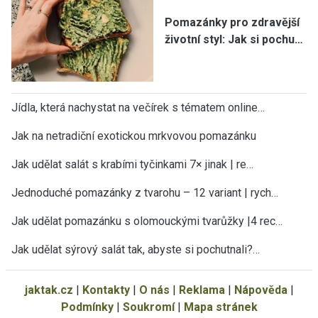
Pomazánky pro zdravější
životní styl: Jak si pochu…
Jídla, která nachystat na večírek s tématem online…
Jak na netradiční exotickou mrkvovou pomazánku
Jak udělat salát s krabími tyčinkami 7× jinak | re…
Jednoduché pomazánky z tvarohu – 12 variant | rych…
Jak udělat pomazánku s olomouckými tvarůžky |4 rec…
Jak udělat sýrový salát tak, abyste si pochutnali?…
jaktak.cz
|
Kontakty
|
O nás
|
Reklama
|
Nápověda
|
Podmínky
|
Soukromí
|
Mapa stránek