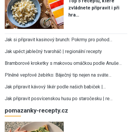
Top 5 receptů, které
zvládnete připravit i při
hra…
Jak si připravit kasinový brunch: Pokrmy pro pohod…
Jak upéct jablečný tvaroháč | regionální recepty
Bramborové kroketky s makovou omáčkou podle Anuše…
Plněné vepřové žebírko: Báječný tip nejen na sváte…
Jak připravit kávový likér podle našich babiček |…
Jak připravit posvícenskou husu po staročesku | re…
pomazanky-recepty.cz