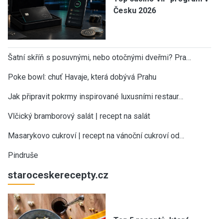
Česku 2026
Šatní skříň s posuvnými, nebo otočnými dveřmi? Pra…
Poke bowl: chuť Havaje, která dobývá Prahu
Jak připravit pokrmy inspirované luxusními restaur…
Vlčický bramborový salát | recept na salát
Masarykovo cukroví | recept na vánoční cukroví od…
Pindruše
staroceskerecepty.cz