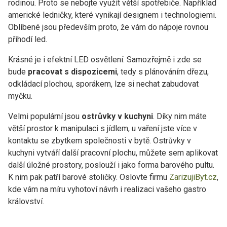
rodinou. Proto se nebojte využít větší spotřebiče. Například
americké ledničky, které vynikají designem i technologiemi.
Oblíbené jsou především proto, že vám do nápoje rovnou
přihodí led.
Krásné je i efektní LED osvětlení. Samozřejmě i zde se
bude
pracovat s dispozicemi
, tedy s plánováním dřezu,
odkládací plochou, sporákem, lze si nechat zabudovat
myčku.
Velmi populární jsou
ostrůvky v kuchyni
. Díky nim máte
větší prostor k manipulaci s jídlem, u vaření jste více v
kontaktu se zbytkem společnosti v bytě. Ostrůvky v
kuchyni vytváří další pracovní plochu, můžete sem aplikovat
další úložné prostory, poslouží i jako forma barového pultu.
K nim pak patří barové stoličky. Oslovte firmu
ZarizujiByt.cz
,
kde vám na míru vyhotoví návrh i realizaci vašeho gastro
království.