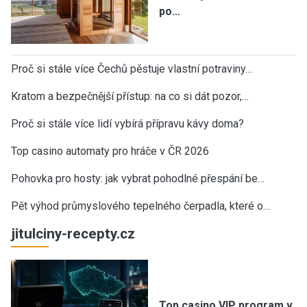
po…
Proč si stále více Čechů pěstuje vlastní potraviny…
Kratom a bezpečnější přístup: na co si dát pozor,…
Proč si stále více lidí vybírá přípravu kávy doma?
Top casino automaty pro hráče v ČR 2026
Pohovka pro hosty: jak vybrat pohodlné přespání be…
Pět výhod průmyslového tepelného čerpadla, které o…
jitulciny-recepty.cz
Top casino VIP program v