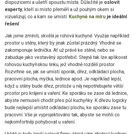
dispozicemi a ušetří spoustu místa. Důležité je
oslovit
experty
, kteří si místo přeměří a už pouhým okem si
vizualizují, co a kam se umístí.
Kuchyně na míru
je ideální
řešení
.
Jak jsme zmínili, skvělá je rohová kuchyně. Využije například
prostor u stěny, který by jinak zůstal prázdný. Vhodně se
zakomponuje lednička. Ať už právě ke stěně, nebo se
zabuduje jako vestavěný spotřebič. Stejně tak lze aplikovat
rohovou kuchyňskou linku, jež vhodně rozdělí prostor.
Rozvrhne se, jak se umístí sporák, dřez, odkládací plocha,
pracovní plocha, myčka, lednice apod. Je například lepší,
když u stěny bude dřez, protože u něj nepotřebujete větší
prostor pro krájení a vaření. Ke sporáku se zase dá lednice,
abyste nemuseli chodit přes půl kuchyňky. K dřezu logicky
bude nejlepší umístit odkládací plochu, ke sporáku zase tu
pracovní. Vše je vyprojektováno tak, abyste se mohli co
nejkomfortněji pohybovat u vaření.
Určitě je tedy lepší oslovit firmu, která vám zhotoví kuchyni