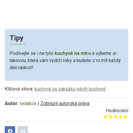
Tipy
Podívejte se i na tyto
kuchyně na míru
a vyberte si
takovou, která vám vydrží roky a budete z ní mít každý
den radost!.
Klíčová slova:
kuchyně na zakázku
návrh kuchyně
Autor:
redakce
|
Zobrazit autorská práva
Hodnocení
Give it 1/5
Give it 2/5
Give it 3/5
Give it 4/5
Give it 5/5