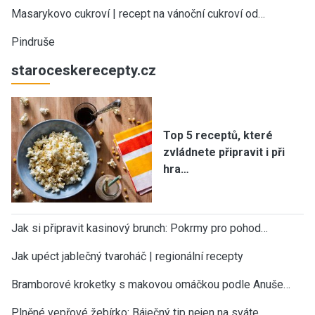
Masarykovo cukroví | recept na vánoční cukroví od…
Pindruše
staroceskerecepty.cz
Top 5 receptů, které
zvládnete připravit i při
hra…
Jak si připravit kasinový brunch: Pokrmy pro pohod…
Jak upéct jablečný tvaroháč | regionální recepty
Bramborové kroketky s makovou omáčkou podle Anuše…
Plněné vepřové žebírko: Báječný tip nejen na sváte…