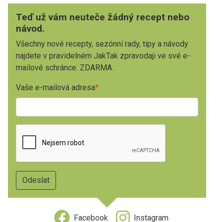
Teď už vám neuteče žádný recept nebo
návod.
Všechny nové recepty, sezónní rady, tipy a návody
najdete v pravidelném JakTak zpravodaji ve své e-
mailové schránce. ZDARMA.
Vaše e-mailová adresa
Facebook
Instagram