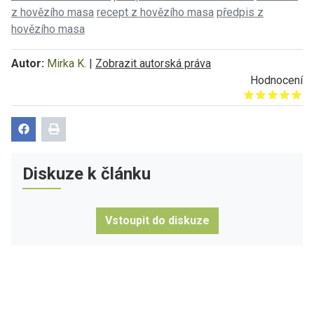
z hovězího masa
recept z hovězího masa
předpis z
hovězího masa
Autor:
Mirka K.
|
Zobrazit autorská práva
Hodnocení
Give it 1/5
Give it 2/5
Give it 3/5
Give it 4/5
Give it 5/5
Diskuze k článku
Vstoupit do diskuze