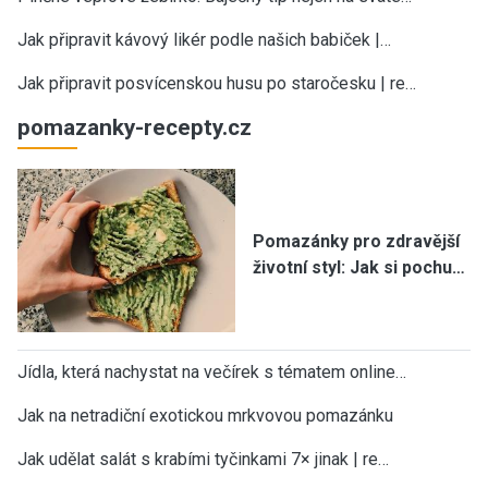
Jak připravit kávový likér podle našich babiček |…
Jak připravit posvícenskou husu po staročesku | re…
pomazanky-recepty.cz
Pomazánky pro zdravější
životní styl: Jak si pochu…
Jídla, která nachystat na večírek s tématem online…
Jak na netradiční exotickou mrkvovou pomazánku
Jak udělat salát s krabími tyčinkami 7× jinak | re…