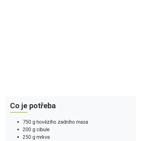
Co je potřeba
750 g hovězího zadního masa
200 g cibule
250 g mrkve