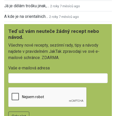
Já je dělám trošku jinak,…
2 roky 7 měsíců ago
A kde je na orientalnich…
2 roky 7 měsíců ago
Teď už vám neuteče žádný recept nebo
návod.
Všechny nové recepty, sezónní rady, tipy a návody
najdete v pravidelném JakTak zpravodaji ve své e-
mailové schránce. ZDARMA.
Vaše e-mailová adresa