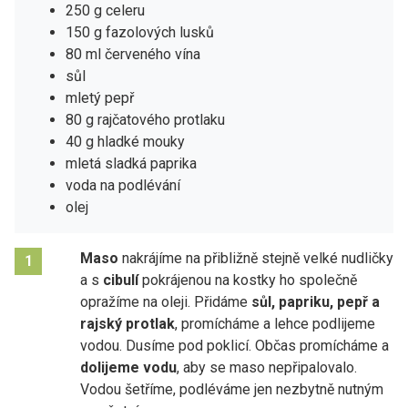
250 g celeru
150 g fazolových lusků
80 ml červeného vína
sůl
mletý pepř
80 g rajčatového protlaku
40 g hladké mouky
mletá sladká paprika
voda na podlévání
olej
Maso
nakrájíme na přibližně stejně velké nudličky
1
a s
cibulí
pokrájenou na kostky ho společně
opražíme na oleji. Přidáme
sůl, papriku, pepř a
rajský protlak
, promícháme a lehce podlijeme
vodou. Dusíme pod poklicí. Občas promícháme a
dolijeme vodu
, aby se maso nepřipalovalo.
Vodou šetříme, podléváme jen nezbytně nutným