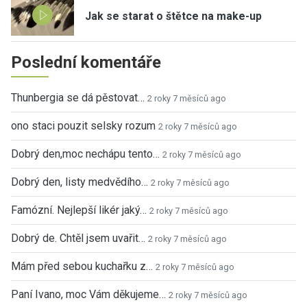
Jak se starat o štětce na make-up
Poslední komentáře
Thunbergia se dá pěstovat…
2 roky 7 měsíců ago
ono staci pouzit selsky rozum
2 roky 7 měsíců ago
Dobrý den,moc nechápu tento…
2 roky 7 měsíců ago
Dobrý den, listy medvědího…
2 roky 7 měsíců ago
Famózní. Nejlepší likér jaký…
2 roky 7 měsíců ago
Dobrý de. Chtěl jsem uvařit…
2 roky 7 měsíců ago
Mám před sebou kuchařku z…
2 roky 7 měsíců ago
Paní Ivano, moc Vám děkujeme…
2 roky 7 měsíců ago