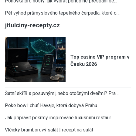
Pohovka pro hosty: jak vybrat pohodlné přespání be…
Pět výhod průmyslového tepelného čerpadla, které o…
jitulciny-recepty.cz
Top casino VIP program v
Česku 2026
Šatní skříň s posuvnými, nebo otočnými dveřmi? Pra…
Poke bowl: chuť Havaje, která dobývá Prahu
Jak připravit pokrmy inspirované luxusními restaur…
Vlčický bramborový salát | recept na salát