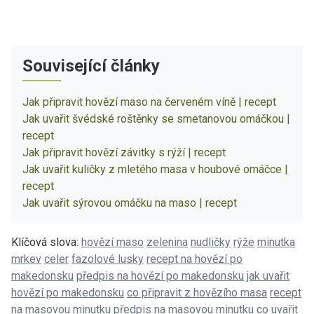
Související články
Jak připravit hovězí maso na červeném víně | recept
Jak uvařit švédské roštěnky se smetanovou omáčkou |
recept
Jak připravit hovězí závitky s rýží | recept
Jak uvařit kuličky z mletého masa v houbové omáčce |
recept
Jak uvařit sýrovou omáčku na maso | recept
Klíčová slova:
hovězí maso
zelenina
nudličky
rýže
minutka
mrkev
celer
fazolové lusky
recept na hovězí po
makedonsku
předpis na hovězí po makedonsku
jak uvařit
hovězí po makedonsku
co připravit z hovězího masa
recept
na masovou minutku
předpis na masovou minutku
co uvařit