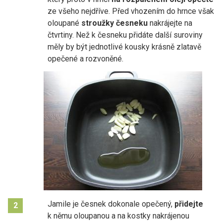
ze všeho nejdříve. Před vhozením do hrnce však
oloupané
stroužky česneku
nakrájejte na
čtvrtiny. Než k česneku přidáte další suroviny
měly by být jednotlivé kousky krásně zlatavě
opečené a rozvoněné.
Jamile je česnek dokonale opečený,
přidejte
2
k němu oloupanou a na kostky nakrájenou