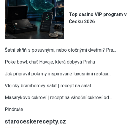
Top casino VIP program v
Česku 2026
Šatní skříň s posuvnými, nebo otočnými dveřmi? Pra…
Poke bowl: chuť Havaje, která dobývá Prahu
Jak připravit pokrmy inspirované luxusními restaur…
Vlčický bramborový salát | recept na salát
Masarykovo cukroví | recept na vánoční cukroví od…
Pindruše
staroceskerecepty.cz