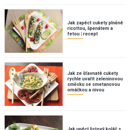
Jak zapéct cukety plněné
ricottou, špenátem a
fetou | recept
Jak ze šťavnaté cukety
rychle uvařit zeleninovou
směsku se smetanovou
omáčkou a nivou
Jak upéct listový koláč s