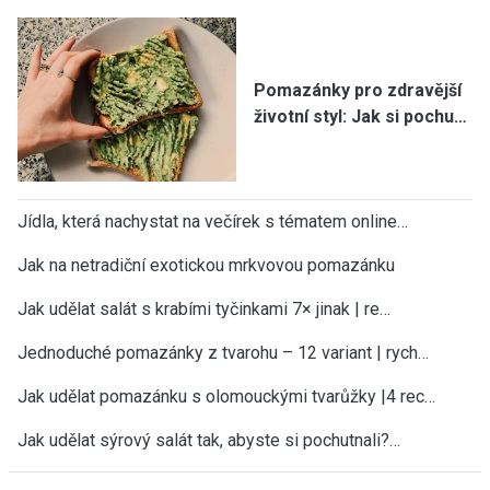
Pomazánky pro zdravější
životní styl: Jak si pochu…
Jídla, která nachystat na večírek s tématem online…
Jak na netradiční exotickou mrkvovou pomazánku
Jak udělat salát s krabími tyčinkami 7× jinak | re…
Jednoduché pomazánky z tvarohu – 12 variant | rych…
Jak udělat pomazánku s olomouckými tvarůžky |4 rec…
Jak udělat sýrový salát tak, abyste si pochutnali?…