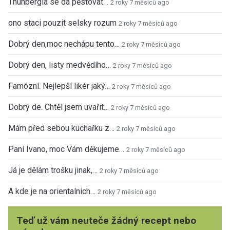
Thunbergia se dá pěstovat…
2 roky 7 měsíců ago
ono staci pouzit selsky rozum
2 roky 7 měsíců ago
Dobrý den,moc nechápu tento…
2 roky 7 měsíců ago
Dobrý den, listy medvědího…
2 roky 7 měsíců ago
Famózní. Nejlepší likér jaký…
2 roky 7 měsíců ago
Dobrý de. Chtěl jsem uvařit…
2 roky 7 měsíců ago
Mám před sebou kuchařku z…
2 roky 7 měsíců ago
Paní Ivano, moc Vám děkujeme…
2 roky 7 měsíců ago
Já je dělám trošku jinak,…
2 roky 7 měsíců ago
A kde je na orientalnich…
2 roky 7 měsíců ago
Teď už vám neuteče žádný recept nebo