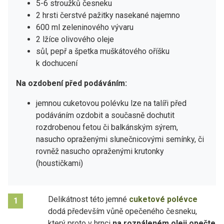
5-6 stroužků česneku
2 hrsti čerstvé pažitky nasekané najemno
600 ml zeleninového vývaru
2 lžíce olivového oleje
sůl, pepř a špetka muškátového oříšku
k dochucení
Na ozdobení před podáváním:
jemnou cuketovou polévku lze na talíři před
podáváním ozdobit a současně dochutit
rozdrobenou fetou či balkánským sýrem,
nasucho opraženými slunečnicovými semínky, či
rovněž nasucho opraženými krutonky
(houstičkami)
Delikátnost této jemné
cuketové polévce
1
dodá především vůně opečeného česneku,
který proto v hrnci
na rozpáleném oleji opečte