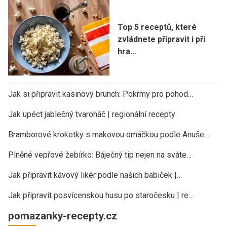
Top 5 receptů, které
zvládnete připravit i při
hra…
Jak si připravit kasinový brunch: Pokrmy pro pohod…
Jak upéct jablečný tvaroháč | regionální recepty
Bramborové kroketky s makovou omáčkou podle Anuše…
Plněné vepřové žebírko: Báječný tip nejen na sváte…
Jak připravit kávový likér podle našich babiček |…
Jak připravit posvícenskou husu po staročesku | re…
pomazanky-recepty.cz