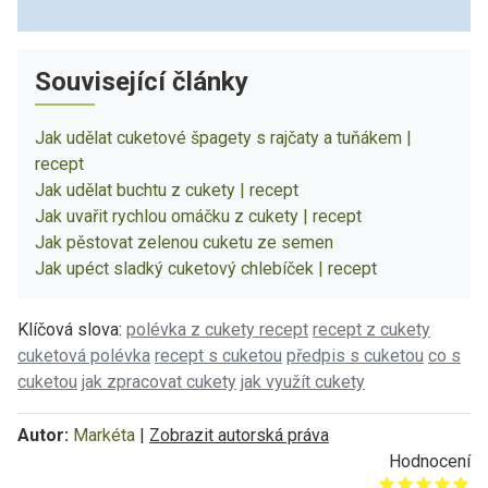
Související články
Jak udělat cuketové špagety s rajčaty a tuňákem |
recept
Jak udělat buchtu z cukety | recept
Jak uvařit rychlou omáčku z cukety | recept
Jak pěstovat zelenou cuketu ze semen
Jak upéct sladký cuketový chlebíček | recept
Klíčová slova:
polévka z cukety recept
recept z cukety
cuketová polévka
recept s cuketou
předpis s cuketou
co s
cuketou
jak zpracovat cukety
jak využít cukety
Autor:
Markéta
|
Zobrazit autorská práva
Hodnocení
Give it 1/5
Give it 2/5
Give it 3/5
Give it 4/5
Give it 5/5