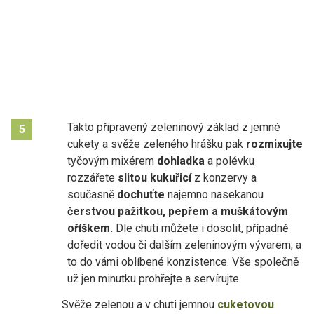
Takto připravený zeleninový základ z jemné
5
cukety a svěže zeleného hrášku pak
rozmixujte
tyčovým mixérem
dohladka
a polévku
rozzářete
slitou kukuřicí
z konzervy a
současně
dochuťte
najemno nasekanou
čerstvou pažitkou, pepřem a muškátovým
oříškem.
Dle chuti můžete i dosolit, případně
doředit vodou či dalším zeleninovým vývarem, a
to do vámi oblíbené konzistence. Vše společně
už jen minutku prohřejte a servírujte.
Svěže zelenou a v chuti jemnou
cuketovou