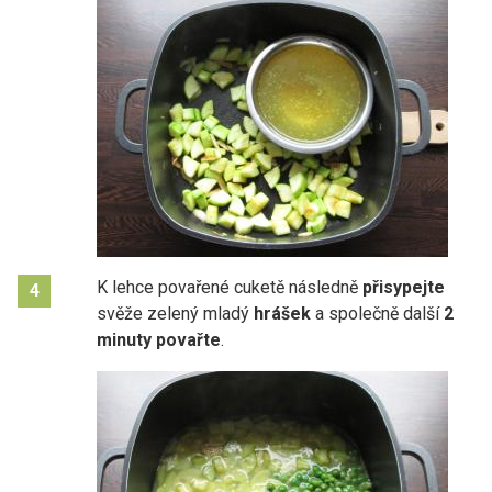
K lehce povařené cuketě následně
přisypejte
4
svěže zelený mladý
hrášek
a společně další
2
minuty povařte
.