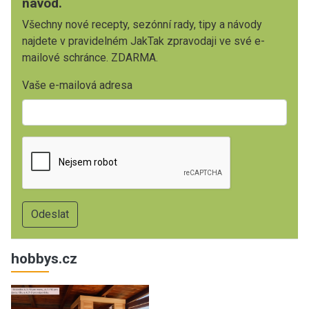
návod.
Všechny nové recepty, sezónní rady, tipy a návody
najdete v pravidelném JakTak zpravodaji ve své e-
mailové schránce. ZDARMA.
Vaše e-mailová adresa
hobbys.cz