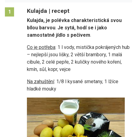
Kulajda | recept
1
Kulajda, je polévka charakteristická svou
bílou barvou
.
Je sytá, hodí se i jako
samostatné jídlo s pečivem
.
Co je potřeba
: 1 l vody, mistička pokrájených hub
– nejlepší jsou lišky, 2 větší brambory, 1 malá
cibule, 2 celé pepře, 2 kuličky nového koření,
kmín, sůl, kopr, vejce
Na zahuštění
: 1/8 l kysané smetany, 1 lžíce
hladké mouky