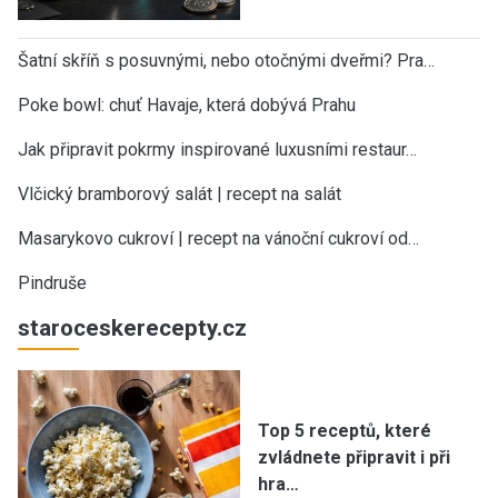
Šatní skříň s posuvnými, nebo otočnými dveřmi? Pra…
Poke bowl: chuť Havaje, která dobývá Prahu
Jak připravit pokrmy inspirované luxusními restaur…
Vlčický bramborový salát | recept na salát
Masarykovo cukroví | recept na vánoční cukroví od…
Pindruše
staroceskerecepty.cz
Top 5 receptů, které
zvládnete připravit i při
hra…