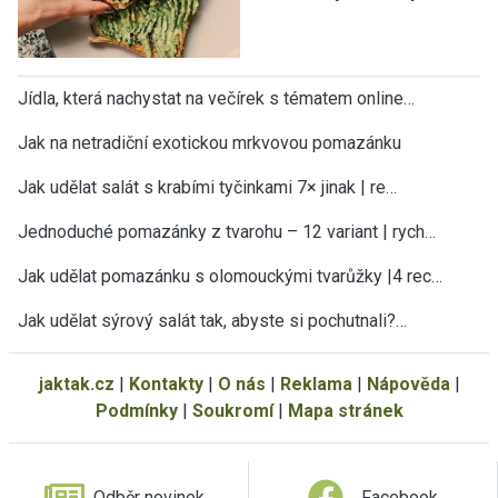
Jídla, která nachystat na večírek s tématem online…
Jak na netradiční exotickou mrkvovou pomazánku
Jak udělat salát s krabími tyčinkami 7× jinak | re…
Jednoduché pomazánky z tvarohu – 12 variant | rych…
Jak udělat pomazánku s olomouckými tvarůžky |4 rec…
Jak udělat sýrový salát tak, abyste si pochutnali?…
jaktak.cz
|
Kontakty
|
O nás
|
Reklama
|
Nápověda
|
Podmínky
|
Soukromí
|
Mapa stránek
Odběr novinek
Facebook