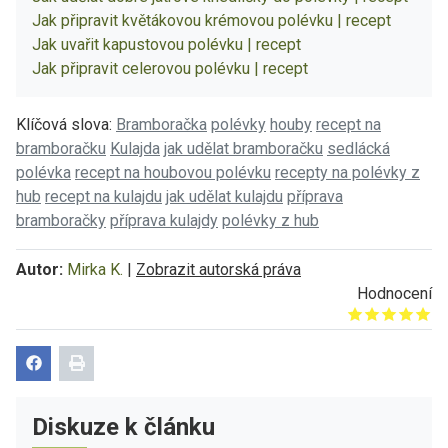
Jak připravit květákovou krémovou polévku | recept
Jak uvařit kapustovou polévku | recept
Jak připravit celerovou polévku | recept
Klíčová slova:
Bramboračka
polévky
houby
recept na
bramboračku
Kulajda
jak udělat bramboračku
sedlácká
polévka
recept na houbovou polévku
recepty na polévky z
hub
recept na kulajdu
jak udělat kulajdu
příprava
bramboračky
příprava kulajdy
polévky z hub
Autor:
Mirka K.
|
Zobrazit autorská práva
Hodnocení
Give it 1/5
Give it 2/5
Give it 3/5
Give it 4/5
Give it 5/5
Diskuze k článku