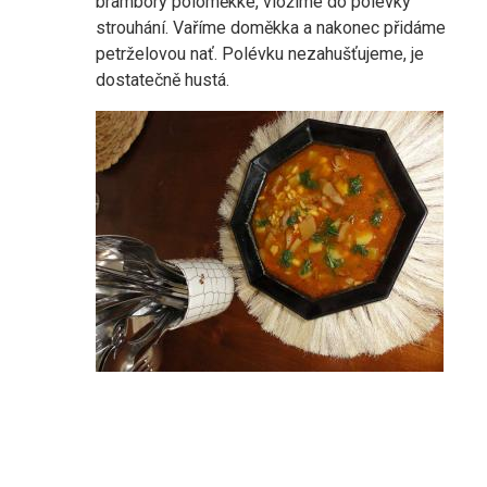
brambory poloměkké, vložíme do polévky
strouhání. Vaříme doměkka a nakonec přidáme
petrželovou nať. Polévku nezahušťujeme, je
dostatečně hustá.