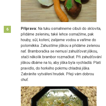
Příprava:
Na tuku osmahneme cibuli do sklovita,
6
přidáme zeleninu, také lehce osmažíme, pak
houby, sůl, koření, zalijeme vodou a vaříme do
poloměkka. Zahustíme jíškou a přidáme zelenou
nať. Bramboračka se nemusí zahušťovat jíškou,
stačí několik brambor rozmačkat. Při zahušťování
jíškou dbáme na to, aby jíška byla vychladlá. Platí
pravidlo, do horkého pokrmu chladná jíška.
Zabráníte vytváření hrudek. Přeji vám dobrou
chuť.