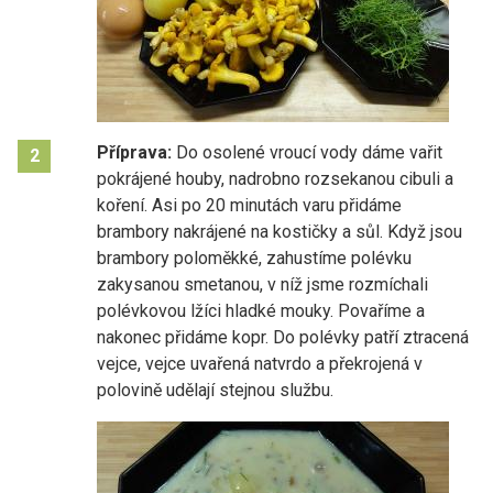
Příprava:
Do osolené vroucí vody dáme vařit
2
pokrájené houby, nadrobno rozsekanou cibuli a
koření. Asi po 20 minutách varu přidáme
brambory nakrájené na kostičky a sůl. Když jsou
brambory poloměkké, zahustíme polévku
zakysanou smetanou, v níž jsme rozmíchali
polévkovou lžíci hladké mouky. Povaříme a
nakonec přidáme kopr. Do polévky patří ztracená
vejce, vejce uvařená natvrdo a překrojená v
polovině udělají stejnou službu.