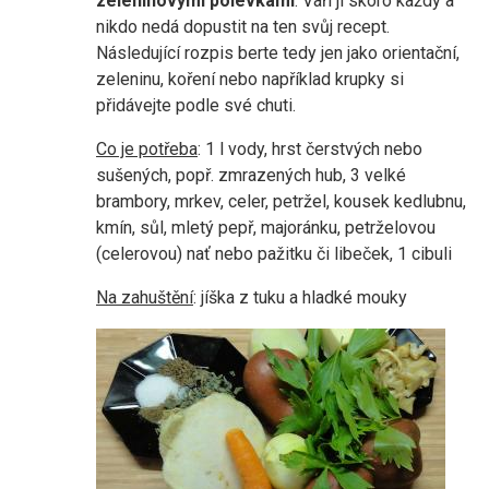
zeleninovými polévkami
. Vaří ji skoro každý a
nikdo nedá dopustit na ten svůj recept.
Následující rozpis berte tedy jen jako orientační,
zeleninu, koření nebo například krupky si
přidávejte podle své chuti.
Co je potřeba
: 1 l vody, hrst čerstvých nebo
sušených, popř. zmrazených hub, 3 velké
brambory, mrkev, celer, petržel, kousek kedlubnu,
kmín, sůl, mletý pepř, majoránku, petrželovou
(celerovou) nať nebo pažitku či libeček, 1 cibuli
Na zahuštění
: jíška z tuku a hladké mouky