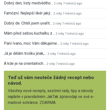
Dobrý den, listy medvědího…
2 roky 7 měsíců ago
Famózní. Nejlepší likér jaký…
2 roky 7 měsíců ago
Dobrý de. Chtěl jsem uvařit…
2 roky 7 měsíců ago
Mám před sebou kuchařku z…
2 roky 7 měsíců ago
Paní Ivano, moc Vám děkujeme…
2 roky 7 měsíců ago
Já je dělám trošku jinak,…
2 roky 7 měsíců ago
A kde je na orientalnich…
2 roky 7 měsíců ago
Teď už vám neuteče žádný recept nebo
návod.
Všechny nové recepty, sezónní rady, tipy a návody
najdete v pravidelném JakTak zpravodaji ve své e-
mailové schránce. ZDARMA.