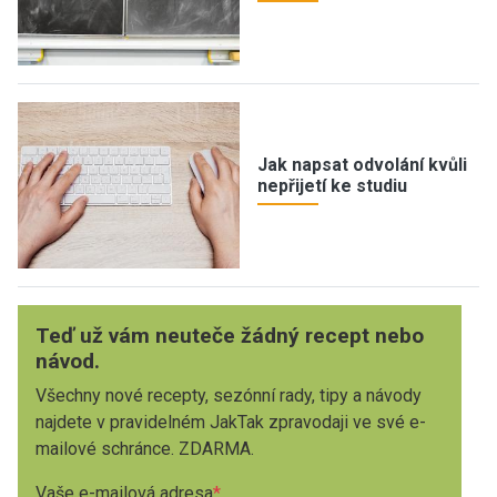
Jak napsat odvolání kvůli
nepřijetí ke studiu
Teď už vám neuteče žádný recept nebo
návod.
Všechny nové recepty, sezónní rady, tipy a návody
najdete v pravidelném JakTak zpravodaji ve své e-
mailové schránce. ZDARMA.
Vaše e-mailová adresa