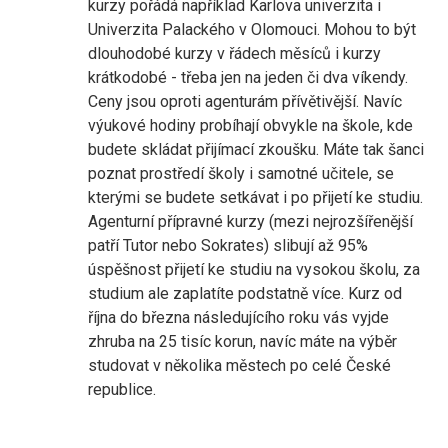
kurzy pořádá například Karlova univerzita i
Univerzita Palackého v Olomouci. Mohou to být
dlouhodobé kurzy v řádech měsíců i kurzy
krátkodobé - třeba jen na jeden či dva víkendy.
Ceny jsou oproti agenturám přívětivější. Navíc
výukové hodiny probíhají obvykle na škole, kde
budete skládat přijímací zkoušku. Máte tak šanci
poznat prostředí školy i samotné učitele, se
kterými se budete setkávat i po přijetí ke studiu.
Agenturní přípravné kurzy (mezi nejrozšířenější
patří Tutor nebo Sokrates) slibují až 95%
úspěšnost přijetí ke studiu na vysokou školu, za
studium ale zaplatíte podstatně více. Kurz od
října do března následujícího roku vás vyjde
zhruba na 25 tisíc korun, navíc máte na výběr
studovat v několika městech po celé České
republice.