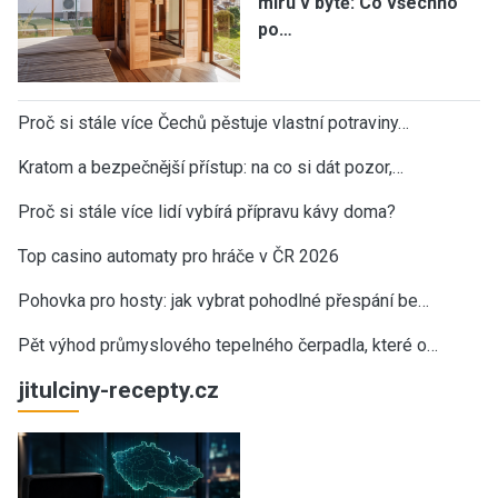
míru v bytě: Co všechno
po…
Proč si stále více Čechů pěstuje vlastní potraviny…
Kratom a bezpečnější přístup: na co si dát pozor,…
Proč si stále více lidí vybírá přípravu kávy doma?
Top casino automaty pro hráče v ČR 2026
Pohovka pro hosty: jak vybrat pohodlné přespání be…
Pět výhod průmyslového tepelného čerpadla, které o…
jitulciny-recepty.cz