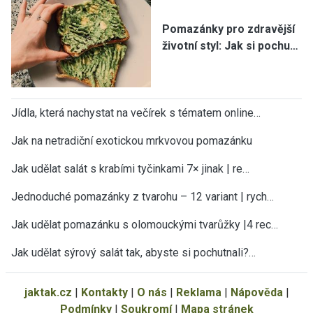
Pomazánky pro zdravější
životní styl: Jak si pochu…
Jídla, která nachystat na večírek s tématem online…
Jak na netradiční exotickou mrkvovou pomazánku
Jak udělat salát s krabími tyčinkami 7× jinak | re…
Jednoduché pomazánky z tvarohu – 12 variant | rych…
Jak udělat pomazánku s olomouckými tvarůžky |4 rec…
Jak udělat sýrový salát tak, abyste si pochutnali?…
jaktak.cz
|
Kontakty
|
O nás
|
Reklama
|
Nápověda
|
Podmínky
|
Soukromí
|
Mapa stránek