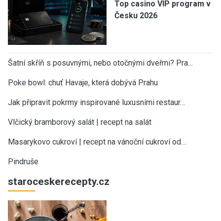
Top casino VIP program v
Česku 2026
Šatní skříň s posuvnými, nebo otočnými dveřmi? Pra…
Poke bowl: chuť Havaje, která dobývá Prahu
Jak připravit pokrmy inspirované luxusními restaur…
Vlčický bramborový salát | recept na salát
Masarykovo cukroví | recept na vánoční cukroví od…
Pindruše
staroceskerecepty.cz