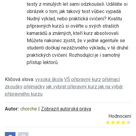
testy z minulých let sami odzkoušeli. Uděláte si
obrázek o tom, jak takový test vůbec vypadá.
Nudný výklad, nebo praktická cvičení? Kvalitu
přípravných kurzů si ověřte u svých straších
kamarádů a známých, kteří kurz absolvovali.
Můžete nakonec zjistit, že v jedné agentuře se
studenti dočkají nezáživného výkladu, v té druhé
praktických cvičení. Rozhodující je i samotný
přístup lektorů.
Klíčová slova:
vysoká škola
VŠ
přípravný kurz
přijímací
zkoušky
přijímačky
jak vybrat přípravný kurz
jak na výběr
přípravného kurzu
Autor:
chorche
|
Zobrazit autorská práva
Hodnocení
Give it 1/5
Give it 2/5
Give it 3/5
Give it 4/5
Give it 5/5