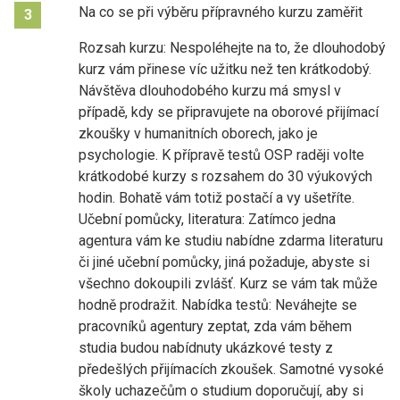
Na co se při výběru přípravného kurzu zaměřit
3
Rozsah kurzu: Nespoléhejte na to, že dlouhodobý
kurz vám přinese víc užitku než ten krátkodobý.
Návštěva dlouhodobého kurzu má smysl v
případě, kdy se připravujete na oborové přijímací
zkoušky v humanitních oborech, jako je
psychologie. K přípravě testů OSP raději volte
krátkodobé kurzy s rozsahem do 30 výukových
hodin. Bohatě vám totiž postačí a vy ušetříte.
Učební pomůcky, literatura: Zatímco jedna
agentura vám ke studiu nabídne zdarma literaturu
či jiné učební pomůcky, jiná požaduje, abyste si
všechno dokoupili zvlášť. Kurz se vám tak může
hodně prodražit. Nabídka testů: Neváhejte se
pracovníků agentury zeptat, zda vám během
studia budou nabídnuty ukázkové testy z
předešlých přijímacích zkoušek. Samotné vysoké
školy uchazečům o studium doporučují, aby si