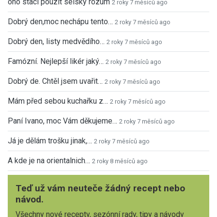
ono staci pouzit selsky rozum
2 roky 7 měsíců ago
Dobrý den,moc nechápu tento…
2 roky 7 měsíců ago
Dobrý den, listy medvědího…
2 roky 7 měsíců ago
Famózní. Nejlepší likér jaký…
2 roky 7 měsíců ago
Dobrý de. Chtěl jsem uvařit…
2 roky 7 měsíců ago
Mám před sebou kuchařku z…
2 roky 7 měsíců ago
Paní Ivano, moc Vám děkujeme…
2 roky 7 měsíců ago
Já je dělám trošku jinak,…
2 roky 7 měsíců ago
A kde je na orientalnich…
2 roky 8 měsíců ago
Teď už vám neuteče žádný recept nebo
návod.
Všechny nové recepty, sezónní rady, tipy a návody