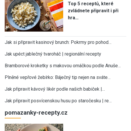
Top 5 receptů, které
zvládnete připravit i při
hra…
Jak si připravit kasinový brunch: Pokrmy pro pohod…
Jak upéct jablečný tvaroháč | regionální recepty
Bramborové kroketky s makovou omáčkou podle Anuše…
Plněné vepřové žebírko: Báječný tip nejen na sváte…
Jak připravit kávový likér podle našich babiček |…
Jak připravit posvícenskou husu po staročesku | re…
pomazanky-recepty.cz