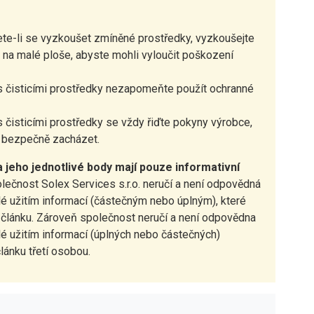
te-li se vyzkoušet zmíněné prostředky, vyzkoušejte
e na malé ploše, abyste mohli vyloučit poškození
.
 s čisticími prostředky nezapomeňte použít ochranné
 s čisticími prostředky se vždy řiďte pokyny výrobce,
i bezpečně zacházet.
 jeho jednotlivé body mají pouze informativní
olečnost Solex Services s.r.o. neručí a není odpovědná
lé užitím informací (částečným nebo úplným), které
 článku. Zároveň společnost neručí a není odpovědna
lé užitím informací (úplných nebo částečných)
lánku třetí osobou.