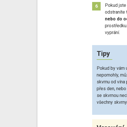
Pokud jste 
6
odstraníte
nebo do o
prostředku
vyprání.
Tipy
Pokud by vám u
nepomohly, můž
skvrnu od vína
přes den, nebo
se skvrnou nech
všechny skvrny