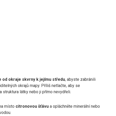
 od okraje skvrny k jejímu středu
, abyste zabránili
iditelných okrajů mapy. Příliš netlačte, aby se
 struktura látky nebo ji přímo nevydřeli.
na místo
citronovou šťávu
a opláchněte minerální nebo
vodou.