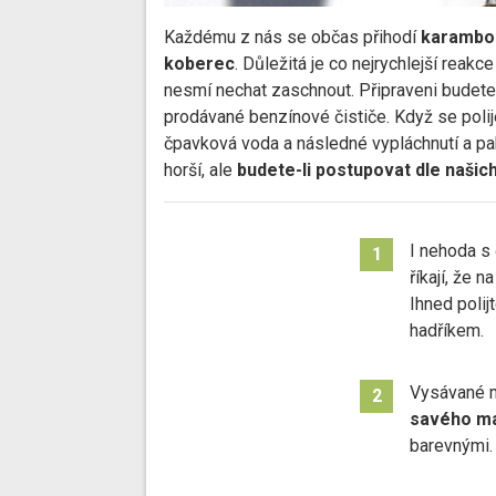
Každému z nás se občas přihodí
karambol
koberec
. Důležitá je co nejrychlejší reak
nesmí nechat zaschnout. Připraveni budete, 
prodávané benzínové čističe. Když se polij
čpavková voda a následné vypláchnutí a pa
horší, ale
budete-li postupovat dle našic
I nehoda s
1
říkají, že 
Ihned poli
hadříkem.
Vysávané m
2
savého ma
barevnými.