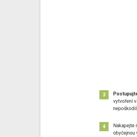
Postupujte
3
vytvoření v
nepoškodila
Nakapejte 
4
obyčejnou 