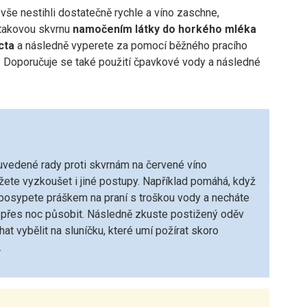
vše nestihli dostatečně rychle a víno zaschne,
 takovou skvrnu
namočením látky do horkého mléka
cta
a následně vyperete za pomocí běžného pracího
. Doporučuje se také použití čpavkové vody a následné
vedené rady proti skvrnám na červené víno
ete vyzkoušet i jiné postupy. Například pomáhá, když
 posypete práškem na praní s troškou vody a necháte
 přes noc působit. Následně zkuste postižený oděv
at vybělit na sluníčku, které umí požírat skoro
.