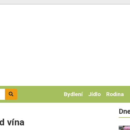
Bydlení
Jídlo
Rodina
Dne
d vína