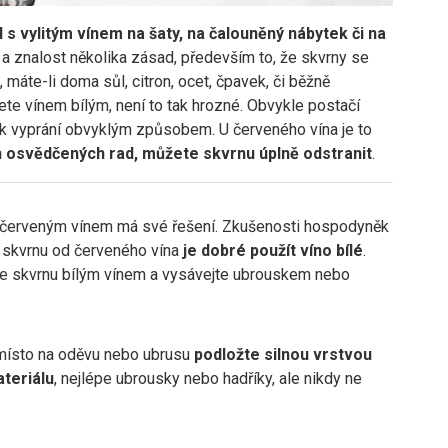
 s vylitým vínem na šaty, na čalouněný nábytek či na
ce a znalost několika zásad, především to, že skvrny se
máte-li doma sůl, citron, ocet, čpavek, či běžně
ete vínem bílým, není to tak hrozné. Obvykle postačí
k vyprání obvyklým způsobem. U červeného vína je to
h osvědčených rad, můžete skvrnu úplně odstranit
.
 červeným vínem má své řešení. Zkušenosti hospodyněk
na skvrnu od červeného vína
je dobré použít víno bílé
.
jte skvrnu bílým vínem a vysávejte ubrouskem nebo
ísto na oděvu nebo ubrusu
podložte silnou vrstvou
teriálu
, nejlépe ubrousky nebo hadříky, ale nikdy ne