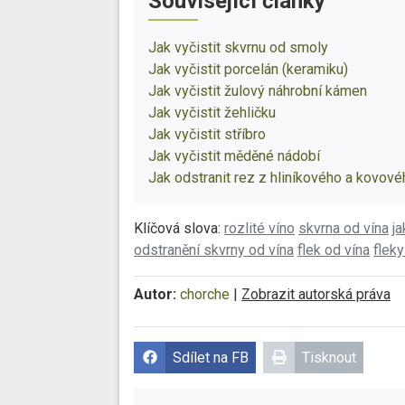
Související články
Jak vyčistit skvrnu od smoly
Jak vyčistit porcelán (keramiku)
Jak vyčistit žulový náhrobní kámen
Jak vyčistit žehličku
Jak vyčistit stříbro
Jak vyčistit měděné nádobí
Jak odstranit rez z hliníkového a kovov
Klíčová slova:
rozlité víno
skvrna od vína
ja
odstranění skvrny od vína
flek od vína
flek
Autor:
chorche
|
Zobrazit autorská práva
Sdílet na FB
Tisknout