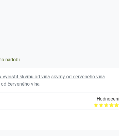
ého nádobí
k vyčistit skvrnu od vína
skvrny od červeného vína
y od červeného vína
Hodnocení
Give it 1/5
Give it 2/5
Give it 3/5
Give it 4/5
Give it 5/5