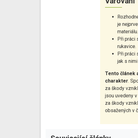
Varování
Rozhodne
je nejprv
materiálu
Při práci
rukavice.
Při práci
jak s nim
Tento článek a
charakter
. Sp
za škody vznik
jsou uvedeny v
za škody vznik
obsažených v č