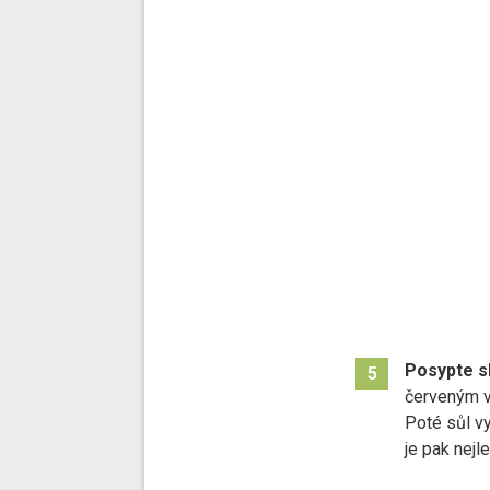
Posypte sk
5
červeným v
Poté sůl vy
je pak nejle