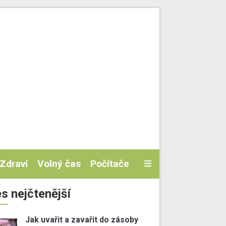
Zdraví
Volný čas
Počítače
s nejčtenější
Jak uvařit a zavařit do zásoby