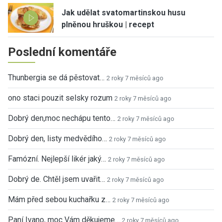
Jak udělat svatomartinskou husu
plněnou hruškou | recept
Poslední komentáře
Thunbergia se dá pěstovat…
2 roky 7 měsíců ago
ono staci pouzit selsky rozum
2 roky 7 měsíců ago
Dobrý den,moc nechápu tento…
2 roky 7 měsíců ago
Dobrý den, listy medvědího…
2 roky 7 měsíců ago
Famózní. Nejlepší likér jaký…
2 roky 7 měsíců ago
Dobrý de. Chtěl jsem uvařit…
2 roky 7 měsíců ago
Mám před sebou kuchařku z…
2 roky 7 měsíců ago
Paní Ivano, moc Vám děkujeme…
2 roky 7 měsíců ago