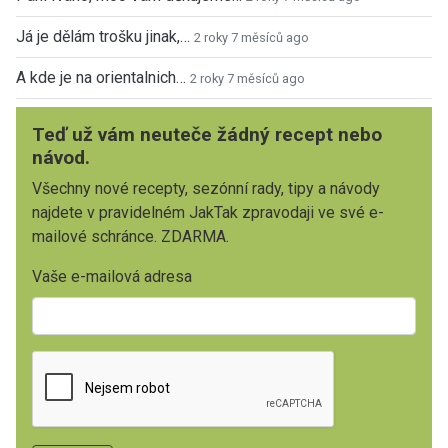
Já je dělám trošku jinak,…
2 roky 7 měsíců ago
A kde je na orientalnich…
2 roky 7 měsíců ago
Teď už vám neuteče žádný recept nebo
návod.
Všechny nové recepty, sezónní rady, tipy a návody
najdete v pravidelném JakTak zpravodaji ve své e-
mailové schránce. ZDARMA.
Vaše e-mailová adresa