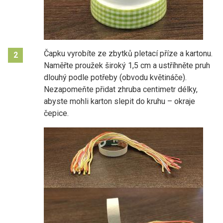
Čapku vyrobíte ze zbytků pletací příze a kartonu.
2
Naměřte proužek široký 1,5 cm a ustříhněte pruh
dlouhý podle potřeby (obvodu květináče).
Nezapomeňte přidat zhruba centimetr délky,
abyste mohli karton slepit do kruhu – okraje
čepice.