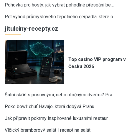
Pohovka pro hosty: jak vybrat pohodlné přespání be…
Pět výhod průmyslového tepelného čerpadla, které o…
jitulciny-recepty.cz
Top casino VIP program v
Česku 2026
Šatní skříň s posuvnými, nebo otočnými dveřmi? Pra…
Poke bowl: chuť Havaje, která dobývá Prahu
Jak připravit pokrmy inspirované luxusními restaur…
Vlčický bramborový salát | recept na salát