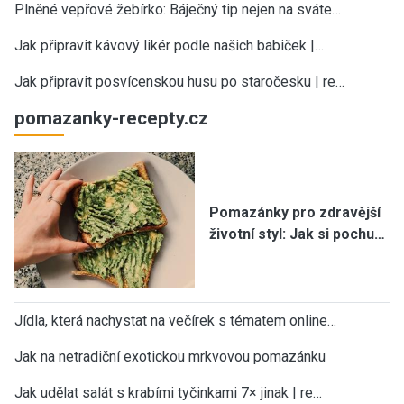
Plněné vepřové žebírko: Báječný tip nejen na sváte…
Jak připravit kávový likér podle našich babiček |…
Jak připravit posvícenskou husu po staročesku | re…
pomazanky-recepty.cz
Pomazánky pro zdravější
životní styl: Jak si pochu…
Jídla, která nachystat na večírek s tématem online…
Jak na netradiční exotickou mrkvovou pomazánku
Jak udělat salát s krabími tyčinkami 7× jinak | re…