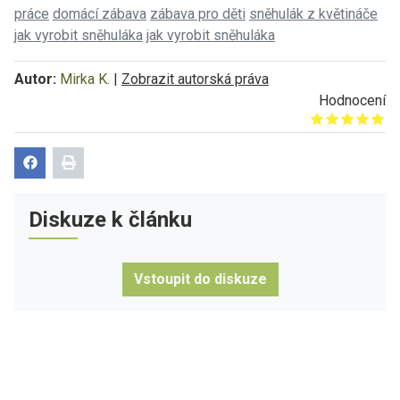
práce
domácí zábava
zábava pro děti
sněhulák z květináče
jak vyrobit sněhuláka
jak vyrobit sněhuláka
Autor:
Mirka K.
|
Zobrazit autorská práva
Hodnocení
Give it 1/5
Give it 2/5
Give it 3/5
Give it 4/5
Give it 5/5
Diskuze k článku
Vstoupit do diskuze