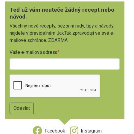
Teď už vám neuteče žádný recept nebo
návod.
Všechny nové recepty, sezónní rady, tipy a návody
najdete v pravidelném JakTak zpravodaji ve své e-
mailové schránce. ZDARMA.
Vaše e-mailová adresa
Facebook
Instagram