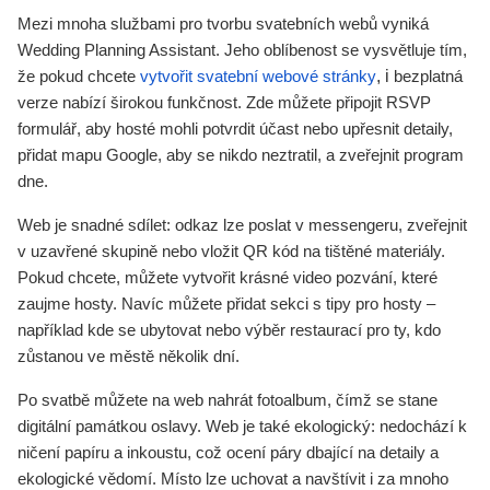
Mezi mnoha službami pro tvorbu svatebních webů vyniká
Wedding Planning Assistant. Jeho oblíbenost se vysvětluje tím,
, i
že pokud chcete
vytvořit svatební webové stránky
bezplatná
verze nabízí širokou funkčnost. Zde můžete připojit RSVP
formulář, aby hosté mohli potvrdit účast nebo upřesnit detaily,
přidat mapu Google, aby se nikdo neztratil, a zveřejnit program
dne.
Web je snadné sdílet: odkaz lze poslat v messengeru, zveřejnit
v uzavřené skupině nebo vložit QR kód na tištěné materiály.
Pokud chcete, můžete vytvořit krásné video pozvání, které
zaujme hosty. Navíc můžete přidat sekci s tipy pro hosty –
například kde se ubytovat nebo výběr restaurací pro ty, kdo
zůstanou ve městě několik dní.
Po svatbě můžete na web nahrát fotoalbum, čímž se stane
digitální památkou oslavy. Web je také ekologický: nedochází k
ničení papíru a inkoustu, což ocení páry dbající na detaily a
ekologické vědomí. Místo lze uchovat a navštívit i za mnoho