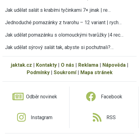
Jak udělat salát s krabími tyčinkami 7× jinak | re…
Jednoduché pomazánky z tvarohu – 12 variant | rych…
Jak udělat pomazánku s olomouckými tvarůžky |4 rec…
Jak udělat sýrový salát tak, abyste si pochutnali?…
jaktak.cz
|
Kontakty
|
O nás
|
Reklama
|
Nápověda
|
Podmínky
|
Soukromí
|
Mapa stránek
Odběr novinek
Facebook
Instagram
RSS