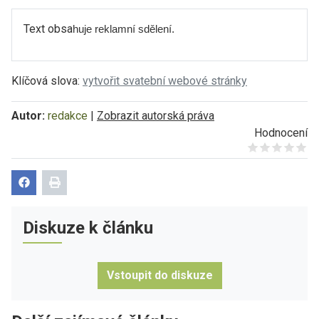
Text obsa
huje reklamní sdělení.
Klíčová slova:
vytvořit svatební webové stránky
Autor:
redakce
|
Zobrazit autorská práva
Hodnocení
Give it 1/5
Give it 2/5
Give it 3/5
Give it 4/5
Give it 5/5
Diskuze k článku
Vstoupit do diskuze