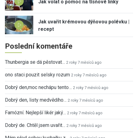
Jak volat o pomoc na tísňové linky
Jak uvařit krémovou dýňovou polévku |
recept
Poslední komentáře
Thunbergia se dá pěstovat…
2 roky 7 měsíců ago
ono staci pouzit selsky rozum
2 roky 7 měsíců ago
Dobrý den,moc nechápu tento…
2 roky 7 měsíců ago
Dobrý den, listy medvědího…
2 roky 7 měsíců ago
Famózní. Nejlepší likér jaký…
2 roky 7 měsíců ago
Dobrý de. Chtěl jsem uvařit…
2 roky 7 měsíců ago
Mám před sebou kuchařku z…