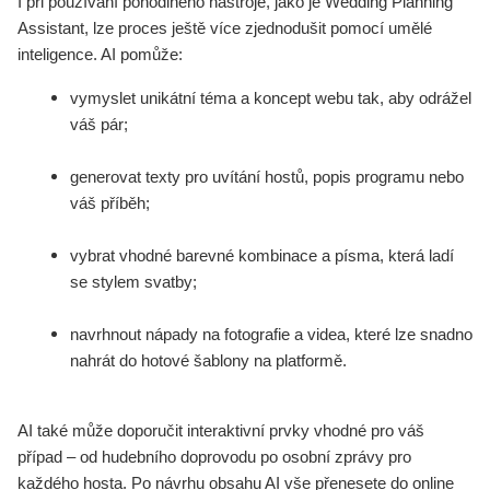
I při používání pohodlného nástroje, jako je Wedding Planning
Assistant, lze proces ještě více zjednodušit pomocí umělé
inteligence. AI pomůže:
vymyslet unikátní téma a koncept webu tak, aby odrážel
váš pár;
generovat texty pro uvítání hostů, popis programu nebo
váš příběh;
vybrat vhodné barevné kombinace a písma, která ladí
se stylem svatby;
navrhnout nápady na fotografie a videa, které lze snadno
nahrát do hotové šablony na platformě.
AI také může doporučit interaktivní prvky vhodné pro váš
případ – od hudebního doprovodu po osobní zprávy pro
každého hosta. Po návrhu obsahu AI vše přenesete do online