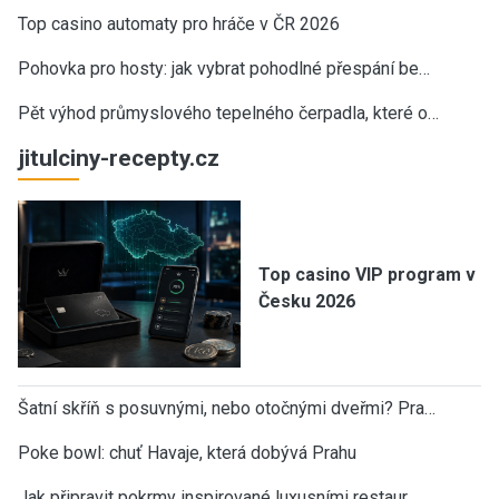
Top casino automaty pro hráče v ČR 2026
Pohovka pro hosty: jak vybrat pohodlné přespání be…
Pět výhod průmyslového tepelného čerpadla, které o…
jitulciny-recepty.cz
Top casino VIP program v
Česku 2026
Šatní skříň s posuvnými, nebo otočnými dveřmi? Pra…
Poke bowl: chuť Havaje, která dobývá Prahu
Jak připravit pokrmy inspirované luxusními restaur…