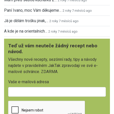
2 roky 7 měsíců ago
Paní Ivano, moc Vám děkujeme…
2 roky 7 měsíců ago
Já je dělám trošku jinak,…
2 roky 7 měsíců ago
A kde je na orientalnich…
2 roky 7 měsíců ago
Teď už vám neuteče žádný recept nebo
návod.
Všechny nové recepty, sezónní rady, tipy a návody
najdete v pravidelném JakTak zpravodaji ve své e-
mailové schránce. ZDARMA.
Vaše e-mailová adresa