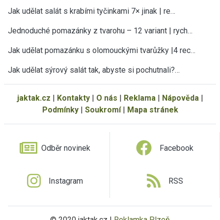
Jak udělat salát s krabími tyčinkami 7× jinak | re…
Jednoduché pomazánky z tvarohu – 12 variant | rych…
Jak udělat pomazánku s olomouckými tvarůžky |4 rec…
Jak udělat sýrový salát tak, abyste si pochutnali?…
jaktak.cz
|
Kontakty
|
O nás
|
Reklama
|
Nápověda
|
Podmínky
|
Soukromí
|
Mapa stránek
Odběr novinek
Facebook
Instagram
RSS
© 2020 jaktak.cz |
Reklamka Plzeň