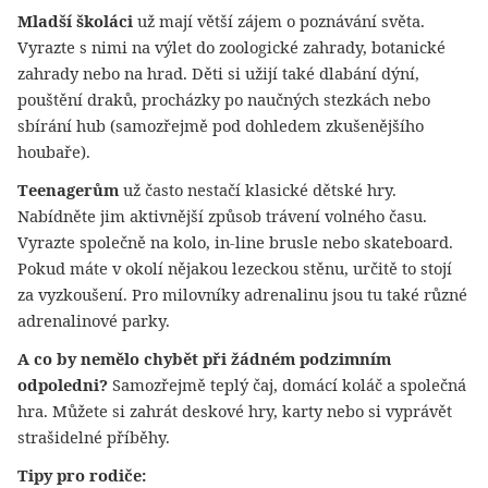
Mladší školáci
už mají větší zájem o poznávání světa.
Vyrazte s nimi na výlet do zoologické zahrady, botanické
zahrady nebo na hrad. Děti si užijí také dlabání dýní,
pouštění draků, procházky po naučných stezkách nebo
sbírání hub (samozřejmě pod dohledem zkušenějšího
houbaře).
Teenagerům
už často nestačí klasické dětské hry.
Nabídněte jim aktivnější způsob trávení volného času.
Vyrazte společně na kolo, in-line brusle nebo skateboard.
Pokud máte v okolí nějakou lezeckou stěnu, určitě to stojí
za vyzkoušení. Pro milovníky adrenalinu jsou tu také různé
adrenalinové parky.
A co by nemělo chybět při žádném podzimním
odpoledni?
Samozřejmě teplý čaj, domácí koláč a společná
hra. Můžete si zahrát deskové hry, karty nebo si vyprávět
strašidelné příběhy.
Tipy pro rodiče: