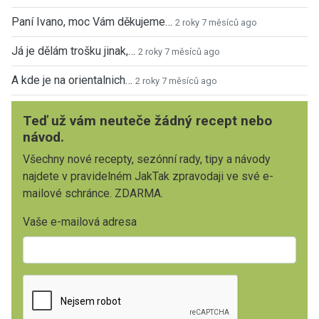
Paní Ivano, moc Vám děkujeme…
2 roky 7 měsíců ago
Já je dělám trošku jinak,…
2 roky 7 měsíců ago
A kde je na orientalnich…
2 roky 7 měsíců ago
Teď už vám neuteče žádný recept nebo
návod.
Všechny nové recepty, sezónní rady, tipy a návody
najdete v pravidelném JakTak zpravodaji ve své e-
mailové schránce. ZDARMA.
Vaše e-mailová adresa