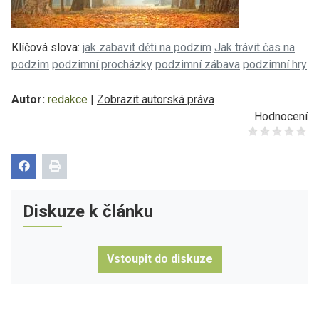
Klíčová slova:
jak zabavit děti na podzim
Jak trávit čas na
podzim
podzimní procházky
podzimní zábava
podzimní hry
Autor:
redakce
|
Zobrazit autorská práva
Hodnocení
Give it 1/5
Give it 2/5
Give it 3/5
Give it 4/5
Give it 5/5
Diskuze k článku
Vstoupit do diskuze