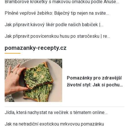
Bramborové kroketky s makovou omáčkou podle Anuše…
Plněné vepřové žebírko: Báječný tip nejen na sváte…
Jak připravit kávový likér podle našich babiček |…
Jak připravit posvícenskou husu po staročesku | re…
pomazanky-recepty.cz
Pomazánky pro zdravější
životní styl: Jak si pochu…
Jídla, která nachystat na večírek s tématem online…
Jak na netradiční exotickou mrkvovou pomazánku