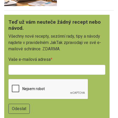
Teď už vám neuteče žádný recept nebo
návod.
Všechny nové recepty, sezónní rady, tipy a návody
najdete v pravidelném JakTak zpravodaji ve své e-
mailové schránce. ZDARMA.
Vaše e-mailová adresa