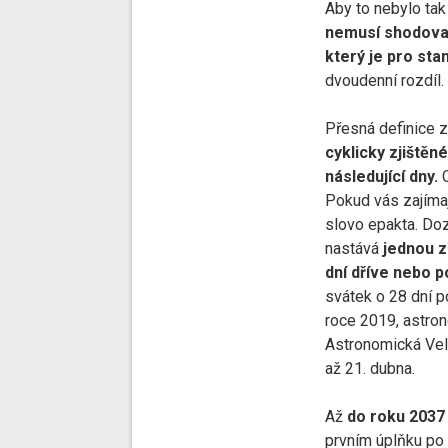
Aby to nebylo tak
nemusí shodovat
který je pro sta
dvoudenní rozdíl.
Přesná definice z
cyklicky zjištěn
následující dny.
C
Pokud vás zajímaj
slovo epakta. Doz
nastává
jednou za
dní dříve nebo p
svátek o 28 dní p
roce 2019, astron
Astronomická Veli
až 21. dubna.
Až
do roku 2037
prvním úplňku po 