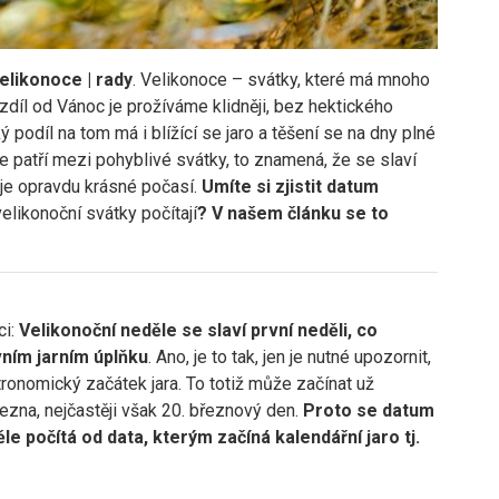
elikonoce | rady
. Velikonoce – svátky, které má mnoho
rozdíl od Vánoc je prožíváme klidněji, bez hektického
 podíl na tom má i blížící se jaro a těšení se na dny plné
e patří mezi pohyblivé svátky, to znamená, že se slaví
 je opravdu krásné počasí.
Umíte si zjistit datum
elikonoční svátky počítají
? V našem článku se to
ci:
Velikonoční neděle se slaví první neděli, co
vním jarním úplňku
. Ano, je to tak, jen je nutné upozornit,
ronomický začátek jara. To totiž může začínat už
řezna, nejčastěji však 20. březnový den.
Proto se datum
le počítá od data, kterým začíná kalendářní jaro tj.