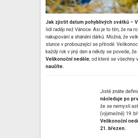
Jak zjistit datum pohyblivých svátků – V
lidí raději než Vánoce. Asi je to tím, že na 
nakupování a shánění dárků. Možná, že velký
slunce v probouzející se přírodě. Velikonoc
každý rok v jiný den a někdy se povede, že
Velikonoční neděle
, od které se všechny v
naučíte.
Jistě znáte defini
následuje po pr
že se nemyslí ast
(výjimečně) 19. b
Velikonoční nedě
21. březen.