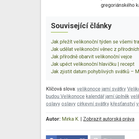
gregoriánského k
Související články
Jak přežít velikonoční týden se všemi tr
Jak udělat velikonoční věnec z přírodníc
Jak přírodně obarvit velikonoční vejce
Jak upéct velikonoční hlavičku | recept
Jak zjistit datum pohyblivých svátků – 
Klíčová slova:
velikonoce
jarní svátky
Velik
budou Velikonoce
kalendář
jarní úplněk
vel
oslavy
oslavy
církevní svátky
křesťanství
v
Autor:
Mirka K.
|
Zobrazit autorská práva