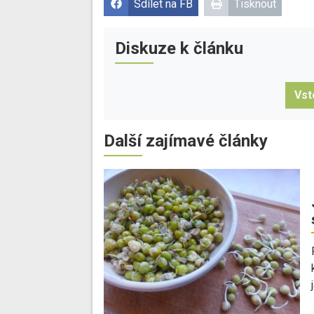
Sdílet na FB
Tisknout
Diskuze k článku
Vst
Další zajímavé články