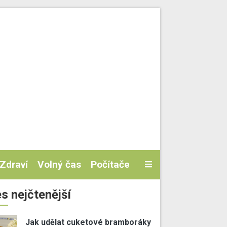
Zdraví
Volný čas
Počítače
s nejčtenější
Jak udělat cuketové bramboráky