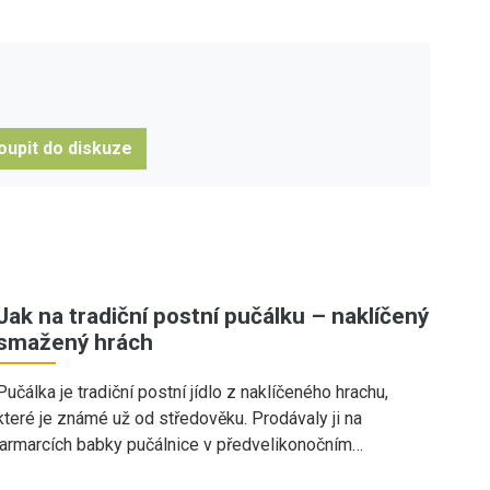
oupit do diskuze
Jak na tradiční postní pučálku – naklíčený
smažený hrách
Pučálka je tradiční postní jídlo z naklíčeného hrachu,
které je známé už od středověku. Prodávaly ji na
jarmarcích babky pučálnice v předvelikonočním…