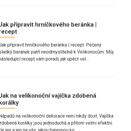
Jak připravit hrníčkového beránka |
recept
Jak připravit hrníčkového beránka | recept. Pečený
sladký beránek patří neodmyslitelně k Velikonocům. Můj
následující recept vám poradí, jak upéct vel…
Jak na velikonoční vajíčka zdobená
korálky
Nápadů na velikonoční dekorace není nikdy dost. Vajíčka
zdobená korálky jsou jednoduchá a přitom velmi efektní.
Je jen a jen na vás, jakou barevnou ko…