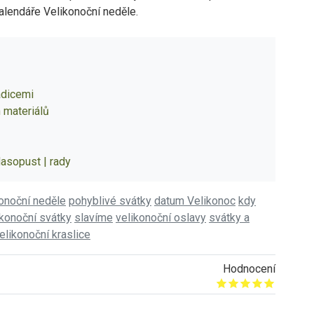
alendáře Velikonoční neděle.
adicemi
h materiálů
Masopust | rady
onoční neděle
pohyblivé svátky
datum Velikonoc
kdy
ikonoční svátky
slavíme
velikonoční oslavy
svátky a
elikonoční kraslice
Hodnocení
Give it 1/5
Give it 2/5
Give it 3/5
Give it 4/5
Give it 5/5