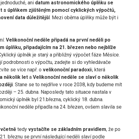
 jednoduché, ani
datum astronomického úplňku se
 s úplňkem zjištěným pomocí cyklických výpočtů,
novení data důležitější
. Mezi oběma úplňky může být i
ní:
Velikonoční neděle připadá na první neděli po
ém úplňku, připadajícím na 21. březen nebo nejblíže
yklický úplněk je starý a přibližný výpočet fáze Měsíce.
í podrobnosti o výpočtu, zadejte si do vyhledávače
víte se více např. o
velikonoční paradoxi
i, která
 několik let
a
Velikonoční neděle se slaví o několik
ozději
. Stane se to nejdříve v roce 2038, kdy budeme mít
ozději – 25. dubna. Naposledy tato situace nastala v
omický úplněk byl 21.března, cyklický 18. dubna.
konoční neděle připadla na 24. březen, ovšem slavila se
 včetně
tedy
vystačíte se základním pravidlem
, že po
21. březnu se první následující neděli slaví podle