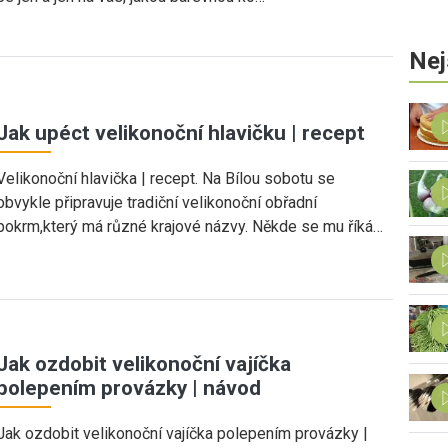
Nej
Jak upéct velikonoční hlavičku | recept
Velikonoční hlavička | recept. Na Bílou sobotu se
obvykle připravuje tradiční velikonoční obřadní
pokrm,který má různé krajové názvy. Někde se mu říká…
Jak ozdobit velikonoční vajíčka
polepením provázky | návod
Jak ozdobit velikonoční vajíčka polepením provázky |