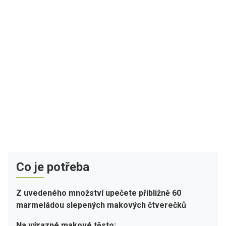
Co je potřeba
Z uvedeného množství upečete přibližně 60
marmeládou slepených makových čtverečků
Na výrazné makové těsto: