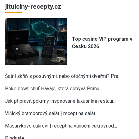
jitulciny-recepty.cz
Top casino VIP program v
Česku 2026
Šatní skříň s posuvnými, nebo otočnými dveřmi? Pra…
Poke bowl: chuť Havaje, která dobývá Prahu
Jak připravit pokrmy inspirované luxusními restaur…
Vlčický bramborový salát | recept na salát
Masarykovo cukroví | recept na vánoční cukroví od…
Pindruše