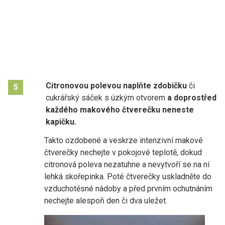
Citronovou polevou naplňte zdobičku
či
5
cukrářský sáček s úzkým otvorem
a doprostřed
každého makového čtverečku neneste
kapičku.
Takto ozdobené a veskrze intenzivní makové
čtverečky nechejte v pokojové teplotě, dokud
citronová poleva nezatuhne a nevytvoří se na ní
lehká skořepinka. Poté čtverečky uskladněte do
vzduchotěsné nádoby a před prvním ochutnáním
nechejte alespoň den či dva uležet.