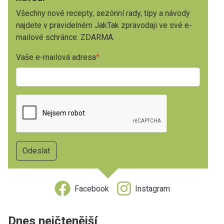
Všechny nové recepty, sezónní rady, tipy a návody
najdete v pravidelném JakTak zpravodaji ve své e-
mailové schránce. ZDARMA.
Vaše e-mailová adresa
Facebook
Instagram
Dnes nejčtenější