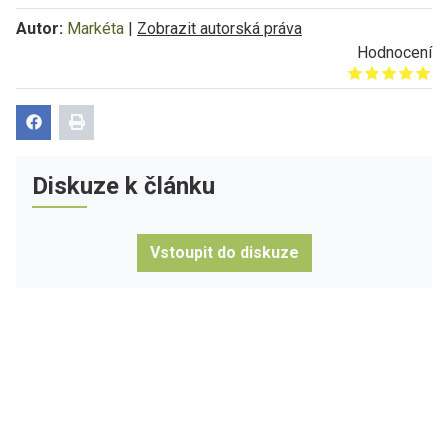
Autor:
Markéta
|
Zobrazit autorská práva
Hodnocení
Give it 1/5
Give it 2/5
Give it 3/5
Give it 4/5
Give it 5/5
Diskuze k článku
Vstoupit do diskuze