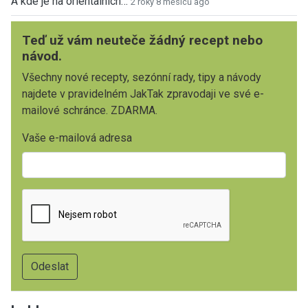
A kde je na orientalnich…
2 roky 8 měsíců ago
Teď už vám neuteče žádný recept nebo
návod.
Všechny nové recepty, sezónní rady, tipy a návody
najdete v pravidelném JakTak zpravodaji ve své e-
mailové schránce. ZDARMA.
Vaše e-mailová adresa