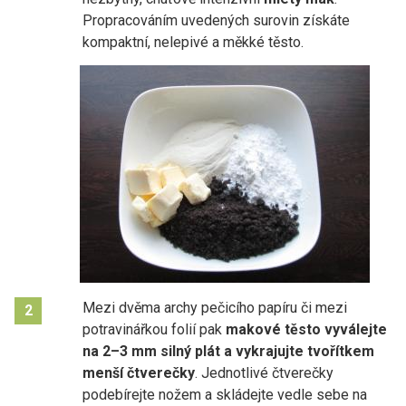
Propracováním uvedených surovin získáte
kompaktní, nelepivé a měkké těsto.
Mezi dvěma archy pečicího papíru či mezi
2
potravinářkou folií pak
makové těsto vyválejte
na 2–3 mm silný plát a vykrajujte tvořítkem
menší čtverečky
. Jednotlivé čtverečky
podebírejte nožem a skládejte vedle sebe na