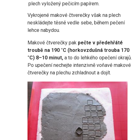
plech vyložený pečicím papírem.
Vykrojené makové čtverečky však na plech
neskládejte těsně vedle sebe, během pečení
lehce nabydou.
Makové čtverečky pak
pečte v předehřáté
troubě na 190 °C (horkovzdušná trouba 170
°C) 8–10 minut,
a to do lehkého opečení okrajů.
Po upečení nechejte intenzivně voňavé makové
čtverečky na plechu zchladnout a dojít.