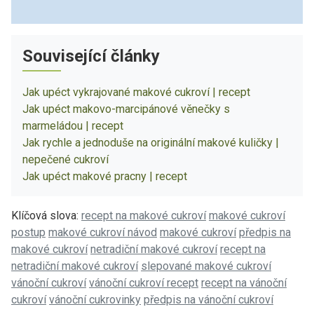
Související články
Jak upéct vykrajované makové cukroví | recept
Jak upéct makovo-marcipánové věnečky s
marmeládou | recept
Jak rychle a jednoduše na originální makové kuličky |
nepečené cukroví
Jak upéct makové pracny | recept
Klíčová slova:
recept na makové cukroví
makové cukroví
postup
makové cukroví návod
makové cukroví
předpis na
makové cukroví
netradiční makové cukroví
recept na
netradiční makové cukroví
slepované makové cukroví
vánoční cukroví
vánoční cukroví recept
recept na vánoční
cukroví
vánoční cukrovinky
předpis na vánoční cukroví