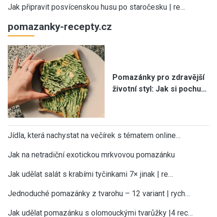
Jak připravit posvícenskou husu po staročesku | re…
pomazanky-recepty.cz
Pomazánky pro zdravější
životní styl: Jak si pochu…
Jídla, která nachystat na večírek s tématem online…
Jak na netradiční exotickou mrkvovou pomazánku
Jak udělat salát s krabími tyčinkami 7× jinak | re…
Jednoduché pomazánky z tvarohu – 12 variant | rych…
Jak udělat pomazánku s olomouckými tvarůžky |4 rec…