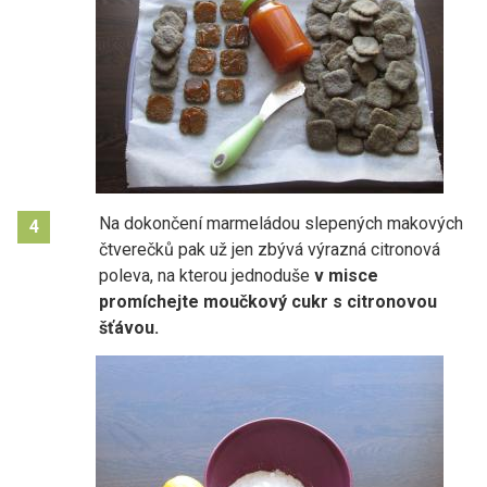
Na dokončení marmeládou slepených makových
4
čtverečků pak už jen zbývá výrazná citronová
poleva, na kterou jednoduše
v misce
promíchejte moučkový cukr s citronovou
šťávou.