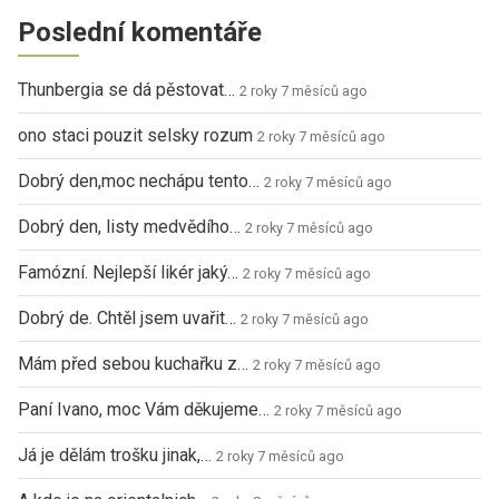
Poslední komentáře
Thunbergia se dá pěstovat…
2 roky 7 měsíců ago
ono staci pouzit selsky rozum
2 roky 7 měsíců ago
Dobrý den,moc nechápu tento…
2 roky 7 měsíců ago
Dobrý den, listy medvědího…
2 roky 7 měsíců ago
Famózní. Nejlepší likér jaký…
2 roky 7 měsíců ago
Dobrý de. Chtěl jsem uvařit…
2 roky 7 měsíců ago
Mám před sebou kuchařku z…
2 roky 7 měsíců ago
Paní Ivano, moc Vám děkujeme…
2 roky 7 měsíců ago
Já je dělám trošku jinak,…
2 roky 7 měsíců ago