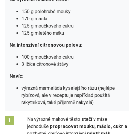
150 g polohrubé mouky
170 g másla
125 g moučkového cukru
125 g mletého máku
Na intenzivní citronovou polevu:
100 g moučkového cukru
3 lžíce citronové šťávy
Navíc:
výrazná marmeláda kyselejšího rázu (nejlépe
rybízová, ale v receptu je například použitá
rakytníková, také příjemně nakyslá)
Na výrazné makové těsto
stačí
v míse
1
jednoduše
propracovat mouku, máslo, cukr a
nezbytný, chuťově intenzivní
mletý mák
.