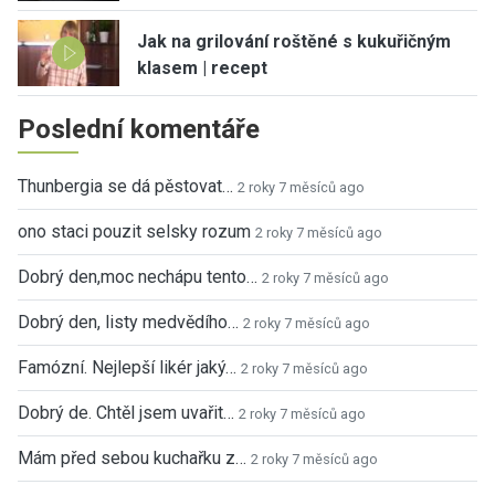
Jak na grilování roštěné s kukuřičným
klasem | recept
Poslední komentáře
Thunbergia se dá pěstovat…
2 roky 7 měsíců ago
ono staci pouzit selsky rozum
2 roky 7 měsíců ago
Dobrý den,moc nechápu tento…
2 roky 7 měsíců ago
Dobrý den, listy medvědího…
2 roky 7 měsíců ago
Famózní. Nejlepší likér jaký…
2 roky 7 měsíců ago
Dobrý de. Chtěl jsem uvařit…
2 roky 7 měsíců ago
Mám před sebou kuchařku z…
2 roky 7 měsíců ago