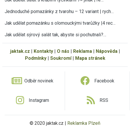
Jednoduché pomazánky z tvarohu – 12 variant | rych…
Jak udělat pomazánku s olomouckými tvarůžky |4 rec…
Jak udělat sýrový salát tak, abyste si pochutnali?…
jaktak.cz
|
Kontakty
|
O nás
|
Reklama
|
Nápověda
|
Podmínky
|
Soukromí
|
Mapa stránek
Odběr novinek
Facebook
Instagram
RSS
© 2020 jaktak.cz |
Reklamka Plzeň