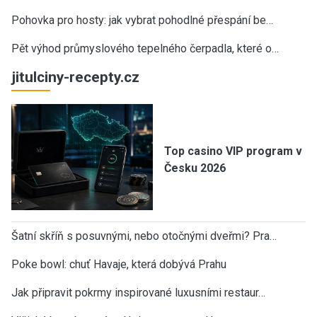
Pohovka pro hosty: jak vybrat pohodlné přespání be…
Pět výhod průmyslového tepelného čerpadla, které o…
jitulciny-recepty.cz
Top casino VIP program v
Česku 2026
Šatní skříň s posuvnými, nebo otočnými dveřmi? Pra…
Poke bowl: chuť Havaje, která dobývá Prahu
Jak připravit pokrmy inspirované luxusními restaur…