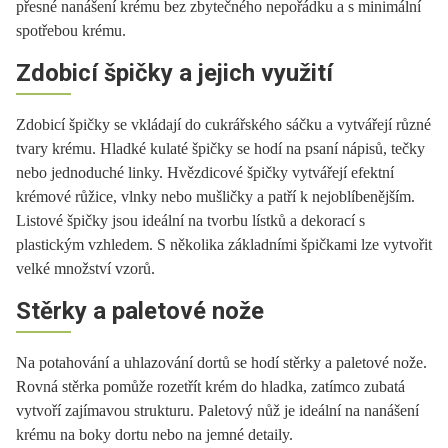
přesné nanášení krému bez zbytečného nepořádku a s minimální
spotřebou krému.
Zdobicí špičky a jejich využití
Zdobicí špičky se vkládají do cukrářského sáčku a vytvářejí různé
tvary krému. Hladké kulaté špičky se hodí na psaní nápisů, tečky
nebo jednoduché linky. Hvězdicové špičky vytvářejí efektní
krémové růžice, vlnky nebo mušličky a patří k nejoblíbenějším.
Listové špičky jsou ideální na tvorbu lístků a dekorací s
plastickým vzhledem. S několika základními špičkami lze vytvořit
velké množství vzorů.
Stěrky a paletové nože
Na potahování a uhlazování dortů se hodí stěrky a paletové nože.
Rovná stěrka pomůže rozetřít krém do hladka, zatímco zubatá
vytvoří zajímavou strukturu. Paletový nůž je ideální na nanášení
krému na boky dortu nebo na jemné detaily.