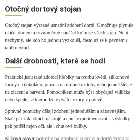
Otočný dortový stojan
Otočný stojan výrazně usnadní zdobení dortů. Umožňuje plynule
otáčet dortem a rovnoměrně nanášet krém ze všech stran. Není
nezbytný, ale kdo ho jednou vyzkouší, často už se k pevnému
talíři nevrací.
Další drobnosti, které se hodí
Praktické jsou také zdobicí hřebíky na tvorbu květů, silikonové
formy na čokoládu, pinzeta na drobné ozdoby nebo jemné štětce
na zlacení a barvení. Pomocníkem může být i obyčejná vidlička
nebo špejle, se kterou lze vytvářet vzory v polevě.
Správné pomůcky dělají zdobení jednodušším a zábavnějším.
Stačí pár základních nástrojů a chuť experimentovat – výsledky
pak potěší nejen oči, ale i chuťové buňky.
Klíčová slova:
potřeby na zdobení cukroví a dortů
zdobicí