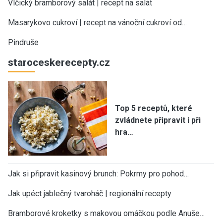
Vlčický bramborový salát | recept na salát
Masarykovo cukroví | recept na vánoční cukroví od…
Pindruše
staroceskerecepty.cz
Top 5 receptů, které
zvládnete připravit i při
hra…
Jak si připravit kasinový brunch: Pokrmy pro pohod…
Jak upéct jablečný tvaroháč | regionální recepty
Bramborové kroketky s makovou omáčkou podle Anuše…