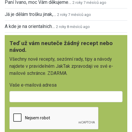
Paní Ivano, moc Vám děkujeme…
2 roky 7 měsíců ago
Já je dělám trošku jinak,…
2 roky 7 měsíců ago
A kde je na orientalnich…
2 roky 8 měsíců ago
Teď už vám neuteče žádný recept nebo
návod.
Všechny nové recepty, sezónní rady, tipy a návody
najdete v pravidelném JakTak zpravodaji ve své e-
mailové schránce. ZDARMA.
Vaše e-mailová adresa