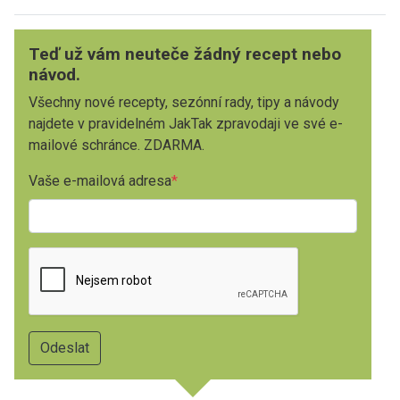
Teď už vám neuteče žádný recept nebo
návod.
Všechny nové recepty, sezónní rady, tipy a návody
najdete v pravidelném JakTak zpravodaji ve své e-
mailové schránce. ZDARMA.
Vaše e-mailová adresa