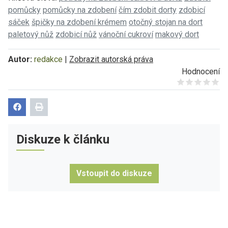
pomůcky
pomůcky na zdobení
čím zdobit dorty
zdobicí
sáček
špičky na zdobení krémem
otočný stojan na dort
paletový nůž
zdobicí nůž
vánoční cukroví
makový dort
Autor:
redakce
|
Zobrazit autorská práva
Hodnocení
Give it 1/5
Give it 2/5
Give it 3/5
Give it 4/5
Give it 5/5
Diskuze k článku
Vstoupit do diskuze