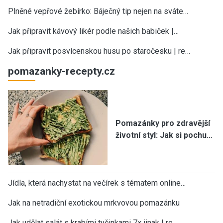
Plněné vepřové žebírko: Báječný tip nejen na sváte…
Jak připravit kávový likér podle našich babiček |…
Jak připravit posvícenskou husu po staročesku | re…
pomazanky-recepty.cz
Pomazánky pro zdravější
životní styl: Jak si pochu…
Jídla, která nachystat na večírek s tématem online…
Jak na netradiční exotickou mrkvovou pomazánku
Jak udělat salát s krabími tyčinkami 7× jinak | re…