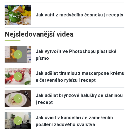
Jak vařit z medvědího česneku | recepty
Nejsledovanější videa
Jak vytvořit ve Photoshopu plastické
písmo
Jak udělat tiramisu z mascarpone krému
a červeného rybízu | recept
Jak udělat brynzové halušky se slaninou
| recept
Jak cvičit v kanceláři se zaměřením
posílení zádového svalstva