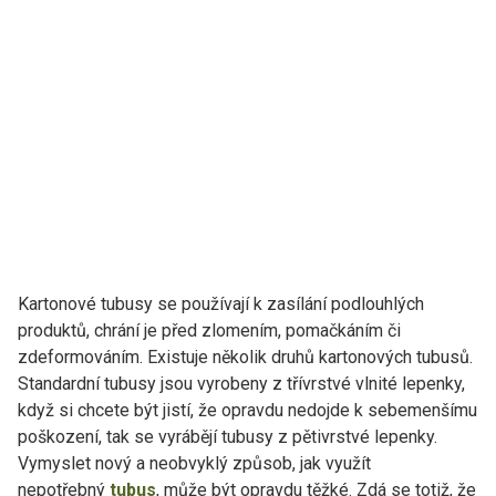
Kartonové tubusy se používají k zasílání podlouhlých
produktů, chrání je před zlomením, pomačkáním či
zdeformováním. Existuje několik druhů kartonových tubusů.
Standardní tubusy jsou vyrobeny z třívrstvé vlnité lepenky,
když si chcete být jistí, že opravdu nedojde k sebemenšímu
poškození, tak se vyrábějí tubusy z pětivrstvé lepenky.
Vymyslet nový a neobvyklý způsob, jak využít
nepotřebný
tubus
, může být opravdu těžké. Zdá se totiž, že