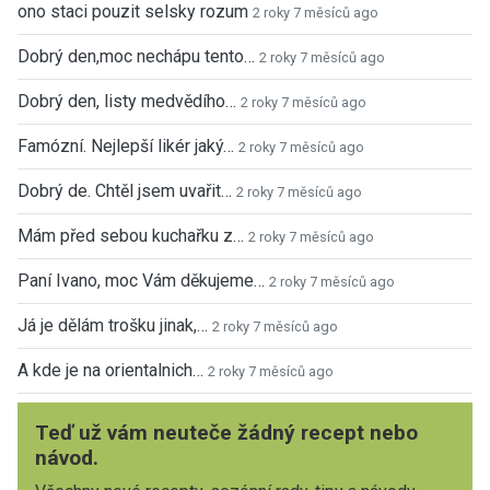
ono staci pouzit selsky rozum
2 roky 7 měsíců ago
Dobrý den,moc nechápu tento…
2 roky 7 měsíců ago
Dobrý den, listy medvědího…
2 roky 7 měsíců ago
Famózní. Nejlepší likér jaký…
2 roky 7 měsíců ago
Dobrý de. Chtěl jsem uvařit…
2 roky 7 měsíců ago
Mám před sebou kuchařku z…
2 roky 7 měsíců ago
Paní Ivano, moc Vám děkujeme…
2 roky 7 měsíců ago
Já je dělám trošku jinak,…
2 roky 7 měsíců ago
A kde je na orientalnich…
2 roky 7 měsíců ago
Teď už vám neuteče žádný recept nebo
návod.