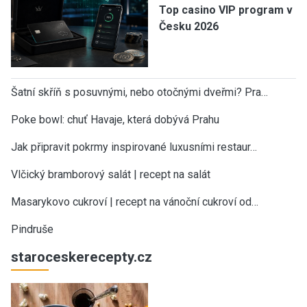
Top casino VIP program v
Česku 2026
Šatní skříň s posuvnými, nebo otočnými dveřmi? Pra…
Poke bowl: chuť Havaje, která dobývá Prahu
Jak připravit pokrmy inspirované luxusními restaur…
Vlčický bramborový salát | recept na salát
Masarykovo cukroví | recept na vánoční cukroví od…
Pindruše
staroceskerecepty.cz