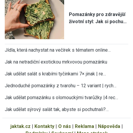
Pomazánky pro zdravější
životní styl: Jak si pochu…
Jídla, která nachystat na večírek s tématem online…
Jak na netradiční exotickou mrkvovou pomazánku
Jak udělat salát s krabími tyčinkami 7× jinak | re…
Jednoduché pomazánky z tvarohu – 12 variant | rych…
Jak udělat pomazánku s olomouckými tvarůžky |4 rec…
Jak udělat sýrový salát tak, abyste si pochutnali?…
jaktak.cz
|
Kontakty
|
O nás
|
Reklama
|
Nápověda
|