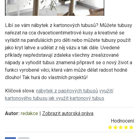
Líbí se vám nábytek z kartonových tubusů? Můžete tubusy
nařezat na cca dvaceticentimetrové kusy a kreativně se
vyřádit na panďulácích pro děti nebo můžete tubusy použít
jako kryt lahve a udělat z něj vázu a tak dále. Uvedené
příklady nepředstavují zdaleka všechny zrealizované
nápady a vyhodit tubus znamená připravit se o nový život a
funkci vyrobené věci, která vám může dělat radost hodně
dlouho! Tak hurá do vlastních projektů!
Klíčová slova:
nábytek z papírových tubusů
využití
kartonového tubusu
jak využít kartonový tubus
Autor:
redakce
|
Zobrazit autorská práva
Hodnocení
Give it 1/5
Give it 2/5
Give it 3/5
Give it 4/5
Give it 5/5