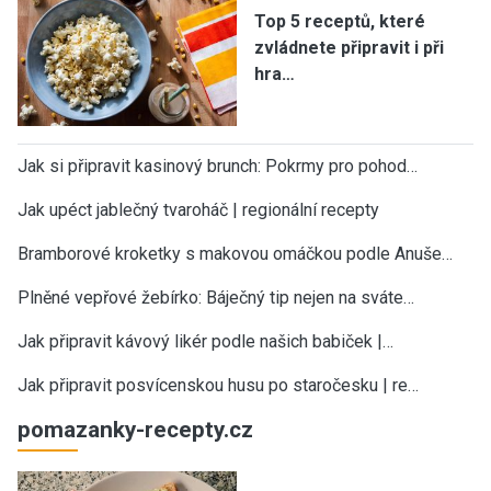
Top 5 receptů, které
zvládnete připravit i při
hra…
Jak si připravit kasinový brunch: Pokrmy pro pohod…
Jak upéct jablečný tvaroháč | regionální recepty
Bramborové kroketky s makovou omáčkou podle Anuše…
Plněné vepřové žebírko: Báječný tip nejen na sváte…
Jak připravit kávový likér podle našich babiček |…
Jak připravit posvícenskou husu po staročesku | re…
pomazanky-recepty.cz