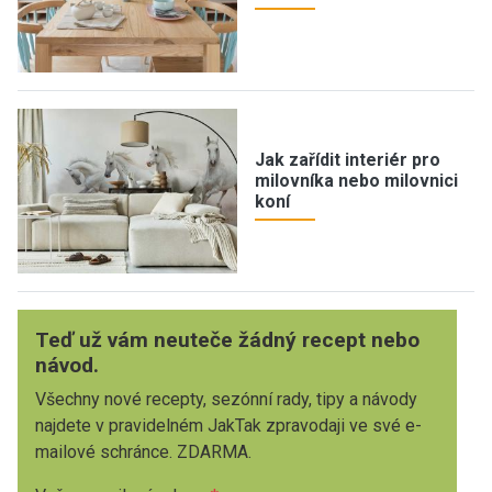
Jak zařídit interiér pro
milovníka nebo milovnici
koní
Teď už vám neuteče žádný recept nebo
návod.
Všechny nové recepty, sezónní rady, tipy a návody
najdete v pravidelném JakTak zpravodaji ve své e-
mailové schránce. ZDARMA.