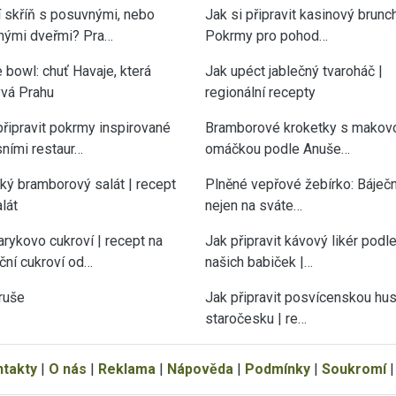
í skříň s posuvnými, nebo
Jak si připravit kasinový brunch
nými dveřmi? Pra…
Pokrmy pro pohod…
 bowl: chuť Havaje, která
Jak upéct jablečný tvaroháč |
vá Prahu
regionální recepty
připravit pokrmy inspirované
Bramborové kroketky s makov
sními restaur…
omáčkou podle Anuše…
cký bramborový salát | recept
Plněné vepřové žebírko: Báječn
lát
nejen na sváte…
rykovo cukroví | recept na
Jak připravit kávový likér podl
ční cukroví od…
našich babiček |…
ruše
Jak připravit posvícenskou hu
staročesku | re…
ntakty
|
O nás
|
Reklama
|
Nápověda
|
Podmínky
|
Soukromí