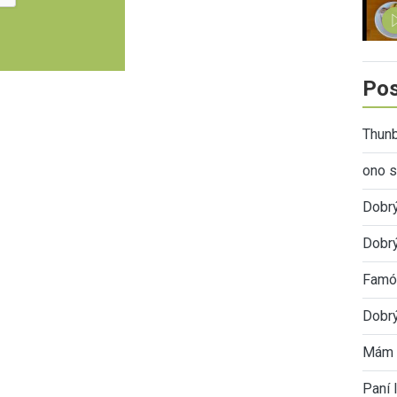
Pos
Thunb
ono s
Dobr
Dobrý
Famóz
Dobrý
Mám 
Paní