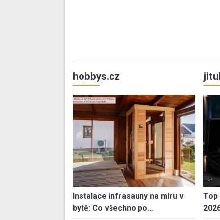
hobbys.cz
jit
Instalace infrasauny na míru v
Top 
bytě: Co všechno po…
202