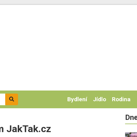
Bydlení
Jídlo
Rodina
Dne
m JakTak.cz