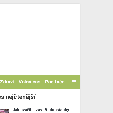
Zdraví
Volný čas
Počítače
s nejčtenější
Jak uvařit a zavařit do zásoby