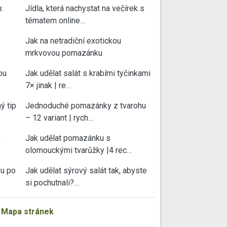
:
Jídla, která nachystat na večírek s
tématem online…
Jak na netradiční exotickou
mrkvovou pomazánku
ou
Jak udělat salát s krabími tyčinkami
7× jinak | re…
ý tip
Jednoduché pomazánky z tvarohu
– 12 variant | rych…
e
Jak udělat pomazánku s
olomouckými tvarůžky |4 rec…
su po
Jak udělat sýrový salát tak, abyste
si pochutnali?…
|
Mapa stránek