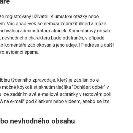
áře
e registrovaný uživatel. K umístění otázky nebo
em. Váš příspěvek se nemusí zobrazit ihned a může
chválení administrátora stránek. Komentářový obsah
k nevhodného charakteru bude odstraněn, v případě
 komentáře zablokován a jeho údaje, IP adresa a další
pro evidenci spamu.
běru týdenního zpravodaje, který je zasílán do e-
 možné kdykoli stisknutím tlačítka "Odhlásit odběr" v
ěru lze zadáním své e-mailové schránky v textovém poli
na e-mail" pod článkem nebo videem, anebo se lze
ebo nevhodného obsahu