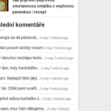
Jak připravit pepřovou
smetanovou omáčku s vepřovou
panenkou | recept
lední komentáře
ergia se dá pěstovat…
2 roky 7 měsíců ago
taci pouzit selsky rozum
2 roky 7 měsíců ago
ý den,moc nechápu tento…
2 roky 7 měsíců ago
 den, listy medvědího…
2 roky 7 měsíců ago
ní. Nejlepší likér jaký…
2 roky 7 měsíců ago
 de. Chtěl jsem uvařit…
2 roky 7 měsíců ago
před sebou kuchařku z…
2 roky 7 měsíců ago
 Ivano, moc Vám děkujeme…
2 roky 7 měsíců