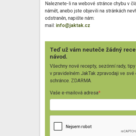
Naleznete-li na webové stránce chybu v čl
námět, anebo jste objevili na stránkách ne
odstraněn, napište nám:
mail:
info@jaktak.cz
Teď už vám neuteče žádný rece
návod.
Všechny nové recepty, sezónní rady, tipy
v pravidelném JakTak zpravodaji ve své
schránce. ZDARMA.
Vaše e-mailová adresa