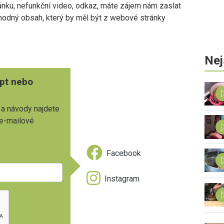
ánku, nefunkční video, odkaz, máte zájem nám zaslat
vhodný obsah, který by měl být z webové stránky
Nej
pt nebo
 a návody najdete
 e-mailové
Facebook
Instagram