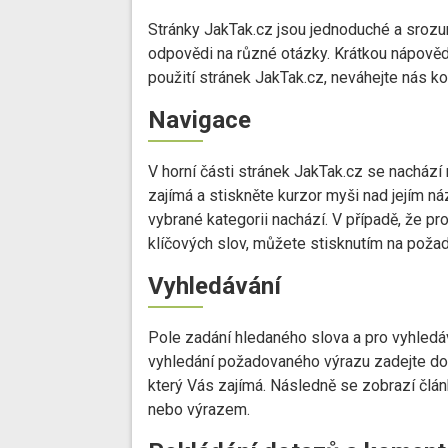
Stránky JakTak.cz jsou jednoduché a srozu
odpovědi na různé otázky. Krátkou nápověd
použití stránek JakTak.cz, neváhejte nás ko
Navigace
V horní části stránek JakTak.cz se nachází
zajímá a stiskněte kurzor myši nad jejím n
vybrané kategorii nachází. V případě, že pr
klíčových slov, můžete stisknutím na poža
Vyhledávání
Pole zadání hledaného slova a pro vyhledáv
vyhledání požadovaného výrazu zadejte do
který Vás zajímá. Následně se zobrazí člá
nebo výrazem.