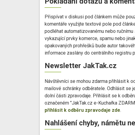
Pokládání dotazů a koment
Přispívat v diskusi pod článkem může pouz
komentáře využijte textové pole pod článk
podléhat automatizovanému nebo ručnímu s
vykazující prvky komerce, spamu nebo jina
opakovaných prohřešků bude autor takového
informace zaslány do centrálního registru 
Newsletter JakTak.cz
Návštěvníci se mohou zdarma přihlásit k od
mailové schránky odběratele. Odhlásit se je
dolní části zpravodaje. Přihlásit se k odb
označeném "JakTak.cz e-Kuchařka ZDARMA 
přihlásit k odběru zpravodaje zde
.
Nahlášení chyby, námětu n