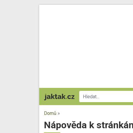
Domů
»
Nápověda k stránká