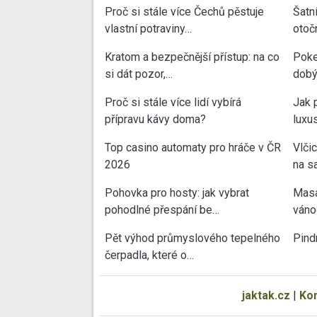
Proč si stále více Čechů pěstuje
Šatn
vlastní potraviny…
otoč
Kratom a bezpečnější přístup: na co
Poke
si dát pozor,…
dobý
Proč si stále více lidí vybírá
Jak 
přípravu kávy doma?
luxu
Top casino automaty pro hráče v ČR
Vlči
2026
na sa
Pohovka pro hosty: jak vybrat
Masa
pohodlné přespání be…
váno
Pět výhod průmyslového tepelného
Pind
čerpadla, které o…
jaktak.cz
|
Ko