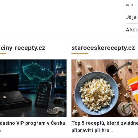
ago
Já je
A kde
ulciny-recepty.cz
staroceskerecepty.cz
casino VIP program v Česku
Top 5 receptů, které zvládn
6
připravit i při hra…