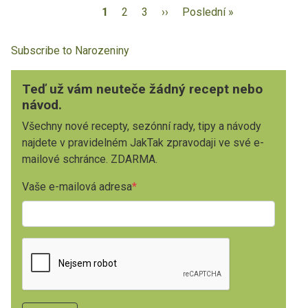
1
2
3
››
Poslední »
Subscribe to Narozeniny
Teď už vám neuteče žádný recept nebo
návod.
Všechny nové recepty, sezónní rady, tipy a návody
najdete v pravidelném JakTak zpravodaji ve své e-
mailové schránce. ZDARMA.
Vaše e-mailová adresa