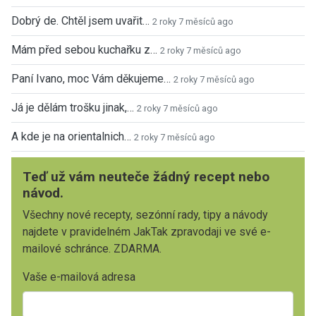
Dobrý de. Chtěl jsem uvařit…
2 roky 7 měsíců ago
Mám před sebou kuchařku z…
2 roky 7 měsíců ago
Paní Ivano, moc Vám děkujeme…
2 roky 7 měsíců ago
Já je dělám trošku jinak,…
2 roky 7 měsíců ago
A kde je na orientalnich…
2 roky 7 měsíců ago
Teď už vám neuteče žádný recept nebo
návod.
Všechny nové recepty, sezónní rady, tipy a návody
najdete v pravidelném JakTak zpravodaji ve své e-
mailové schránce. ZDARMA.
Vaše e-mailová adresa