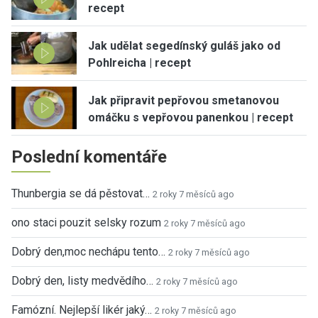
recept
Jak udělat segedínský guláš jako od
Pohlreicha | recept
Jak připravit pepřovou smetanovou
omáčku s vepřovou panenkou | recept
Poslední komentáře
Thunbergia se dá pěstovat…
2 roky 7 měsíců ago
ono staci pouzit selsky rozum
2 roky 7 měsíců ago
Dobrý den,moc nechápu tento…
2 roky 7 měsíců ago
Dobrý den, listy medvědího…
2 roky 7 měsíců ago
Famózní. Nejlepší likér jaký…
2 roky 7 měsíců ago