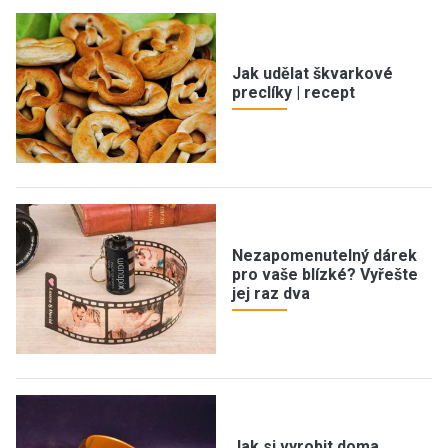
Jak udělat škvarkové
preclíky | recept
Nezapomenutelný dárek
pro vaše blízké? Vyřešte
jej raz dva
Jak si vyrobit doma