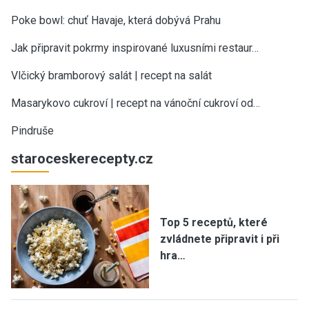
Poke bowl: chuť Havaje, která dobývá Prahu
Jak připravit pokrmy inspirované luxusními restaur…
Vlčický bramborový salát | recept na salát
Masarykovo cukroví | recept na vánoční cukroví od…
Pindruše
staroceskerecepty.cz
Top 5 receptů, které
zvládnete připravit i při
hra…