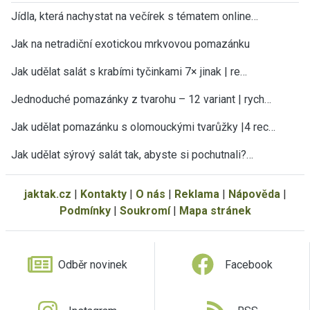
Jídla, která nachystat na večírek s tématem online…
Jak na netradiční exotickou mrkvovou pomazánku
Jak udělat salát s krabími tyčinkami 7× jinak | re…
Jednoduché pomazánky z tvarohu – 12 variant | rych…
Jak udělat pomazánku s olomouckými tvarůžky |4 rec…
Jak udělat sýrový salát tak, abyste si pochutnali?…
jaktak.cz
|
Kontakty
|
O nás
|
Reklama
|
Nápověda
|
Podmínky
|
Soukromí
|
Mapa stránek
Odběr novinek
Facebook